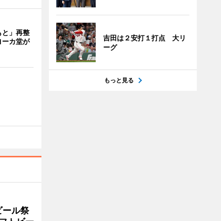
もと」再整
吉田は２安打１打点 大リ
ヨーカ堂が
ーグ
もっと見る
ビール祭