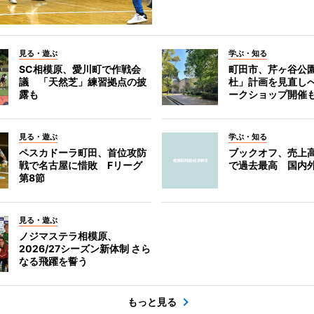
見る・遊ぶ
学ぶ・知る
SC相模原、愛川町で作戦会
町田市、芹ヶ谷公
議 「天然芝」練習拠点の披
杜」計画を見直し
露も
ークショップ開催
見る・遊ぶ
学ぶ・知る
ペスカドーラ町田、首位攻防
ブックオフ、売上高
戦で名古屋に惜敗 Fリーグ
で過去最高 国内
第8節
見る・遊ぶ
ノジマステラ相模原、
2026/27シーズン新体制 さら
なる飛躍を誓う
もっと見る