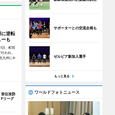
サポーターとの交流企画も
州に逆転
ューも
31日、町田
で行われ、
ゼルビア新加入選手
北九州に4-
もっと見る
ワールドフォトニュース
、首位攻防
 Fリーグ