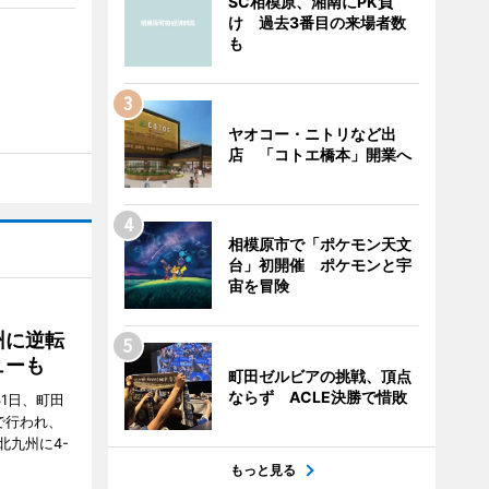
SC相模原、湘南にPK負
け 過去3番目の来場者数
も
ヤオコー・ニトリなど出
店 「コトエ橋本」開業へ
相模原市で「ポケモン天文
台」初開催 ポケモンと宇
宙を冒険
州に逆転
ューも
町田ゼルビアの挑戦、頂点
ならず ACLE決勝で惜敗
31日、町田
で行われ、
北九州に4-
もっと見る