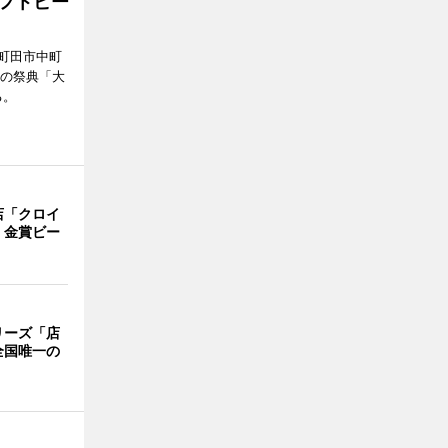
ラフトビー
町田市中町
ルの祭典「大
る。
店「クロイ
 金賞ビー
リーズ「店
全国唯一の