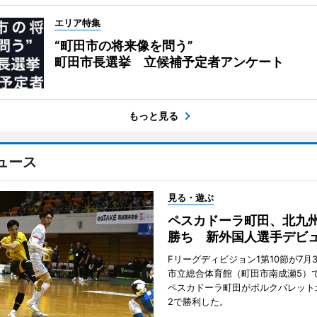
エリア特集
“町田市の将来像を問う”
町田市長選挙 立候補予定者アンケート
もっと見る
ュース
見る・遊ぶ
ペスカドーラ町田、北九
勝ち 新外国人選手デビ
Fリーグディビジョン1第10節が7月
市立総合体育館（町田市南成瀬5）
ペスカドーラ町田がボルクバレット
2で勝利した。