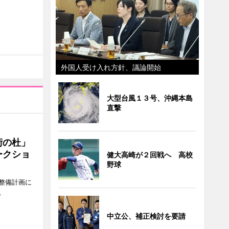
外国人受け入れ方針、議論開始
大型台風１３号、沖縄本島
直撃
術の杜」
ークショ
健大高崎が２回戦へ 高校
野球
整備計画に
。
中立公、補正検討を要請