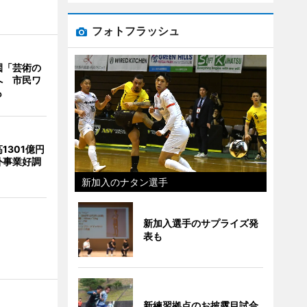
フォトフラッシュ
園「芸術の
へ 市民ワ
も
1301億円
外事業好調
新加入のナタン選手
新加入選手のサプライズ発
表も
新練習拠点のお披露目試合