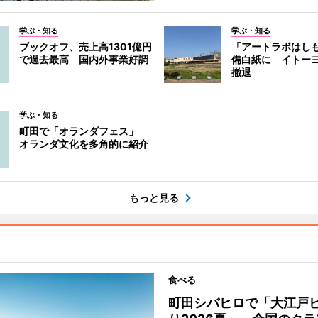
学ぶ・知る
学ぶ・知る
ブックオフ、売上高1301億円
「アートラボはし
で過去最高 国内外事業好調
備白紙に イトー
撤退
学ぶ・知る
町田で「オランダフェス」
オランダ文化を多角的に紹介
もっと見る
食べる
町田シバヒロで「大江戸