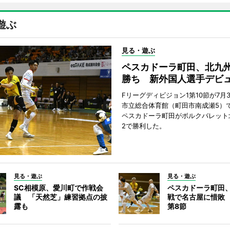
遊ぶ
見る・遊ぶ
ペスカドーラ町田、北九
勝ち 新外国人選手デビ
Fリーグディビジョン1第10節が7月
市立総合体育館（町田市南成瀬5）
ペスカドーラ町田がボルクバレット
2で勝利した。
見る・遊ぶ
見る・遊ぶ
SC相模原、愛川町で作戦会
ペスカドーラ町田
議 「天然芝」練習拠点の披
戦で名古屋に惜敗
露も
第8節