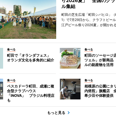
り2026夏」 全国のク
ル集結
町田の芝生広場「町田シバヒロ」（
1）で7月29日から、クラフトビー
江戸ビール祭り2026夏」が開かれ
食べる
食べる
町田で「オランダフェス」
町田のソーセージ
オランダ文化を多角的に紹介
ツェル」が新商品
ルの副産物を活用
食べる
食べる
ペスカドーラ町田、成瀬に複
相模原の公園にタ
合型クラブハウス
内焙煎」旗艦店 
「INOVA」 ブラジル料理店
希少豆や体験提供
も
もっと見る