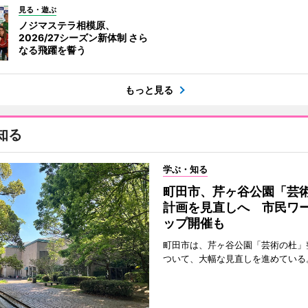
見る・遊ぶ
ノジマステラ相模原、
2026/27シーズン新体制 さら
なる飛躍を誓う
もっと見る
知る
学ぶ・知る
町田市、芹ヶ谷公園「芸
計画を見直しへ 市民ワ
ップ開催も
町田市は、芹ヶ谷公園「芸術の杜」
ついて、大幅な見直しを進めている