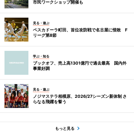
市民ワークショップ開催も
見る・遊ぶ
ペスカドーラ町田、首位攻防戦で名古屋に惜敗 F
リーグ第8節
学ぶ・知る
ブックオフ、売上高1301億円で過去最高 国内外
事業好調
見る・遊ぶ
ノジマステラ相模原、2026/27シーズン新体制 さ
らなる飛躍を誓う
もっと見る