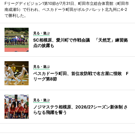
Fリーグディビジョン1第10節が7月31日、町田市立総合体育館（町田市
南成瀬5）で行われ、ペスカドーラ町田がボルクバレット北九州に4-2
で勝利した。
見る・遊ぶ
SC相模原、愛川町で作戦会議 「天然芝」練習拠
点の披露も
見る・遊ぶ
ペスカドーラ町田、首位攻防戦で名古屋に惜敗 F
リーグ第8節
見る・遊ぶ
ノジマステラ相模原、2026/27シーズン新体制 さ
らなる飛躍を誓う