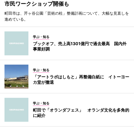
市民ワークショップ開催も
町田市は、芹ヶ谷公園「芸術の杜」整備計画について、大幅な見直しを
進めている。
学ぶ・知る
ブックオフ、売上高1301億円で過去最高 国内外
事業好調
学ぶ・知る
「アートラボはしもと」再整備白紙に イトーヨー
カ堂が撤退
学ぶ・知る
町田で「オランダフェス」 オランダ文化を多角的
に紹介