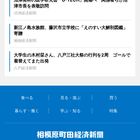
津市長を表敬訪問
沼津経済新聞
新江ノ島水族館、藤沢市立学校に「えのすい大解剖図鑑」
寄贈
湘南経済新聞
大学生の木村栞さん、八戸三社大祭の行列を2周 ゴールで
着替えてまた出発
八戸経済新聞
食べる
見る・遊ぶ
買う
暮らす・働く
学ぶ・知る
特集