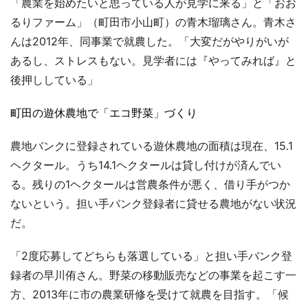
「農業を始めたいと思っている人が見学に来る」と「おお
るりファーム」（町田市小山町）の青木瑠璃さん。青木さ
んは2012年、同事業で就農した。「大変だがやりがいが
あるし、ストレスもない。見学者には『やってみれば』と
後押ししている」
町田の遊休農地で「エコ野菜」づくり
農地バンクに登録されている遊休農地の面積は現在、15.1
ヘクタール。うち14.1ヘクタールは貸し付けが済んでい
る。残りの1ヘクタールは営農条件が悪く、借り手がつか
ないという。担い手バンク登録者に貸せる農地がない状況
だ。
「2度応募してどちらも落選している」と担い手バンク登
録者の早川侑さん。野菜の移動販売などの事業を起こす一
方、2013年に市の農業研修を受けて就農を目指す。「候