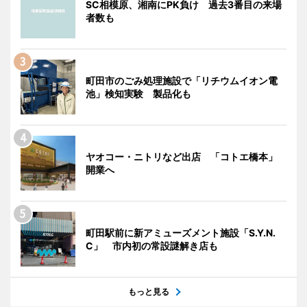
SC相模原、湘南にPK負け 過去3番目の来場
者数も
町田市のごみ処理施設で「リチウムイオン電
池」検知実験 製品化も
ヤオコー・ニトリなど出店 「コトエ橋本」
開業へ
町田駅前に新アミューズメント施設「S.Y.N.
C」 市内初の常設謎解き店も
もっと見る