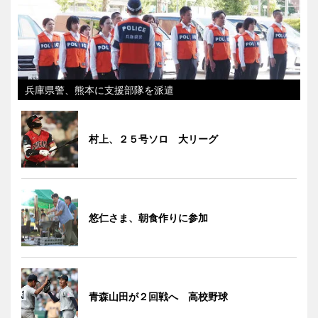
兵庫県警、熊本に支援部隊を派遣
村上、２５号ソロ 大リーグ
悠仁さま、朝食作りに参加
青森山田が２回戦へ 高校野球