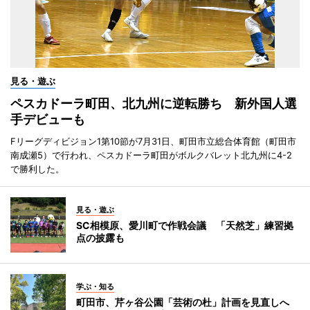
見る・遊ぶ
ペスカドーラ町田、北九州に逆転勝ち 新外国人選
手デビューも
Fリーグディビジョン1第10節が7月31日、町田市立総合体育館（町田市
南成瀬5）で行われ、ペスカドーラ町田がボルクバレット北九州に4-2
で勝利した。
見る・遊ぶ
SC相模原、愛川町で作戦会議 「天然芝」練習拠
点の披露も
学ぶ・知る
町田市、芹ヶ谷公園「芸術の杜」計画を見直しへ