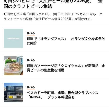
町田シバヒロで「大江戸ビール祭り2026夏」 全
国のクラフトビール集結
町田の芝生広場「町田シバヒロ」（町田市中町1）で7月29日から、ク
ラフトビールの祭典「大江戸ビール祭り2026夏」が開かれる。
食べる
町田で「オランダフェス」 オランダ文化を多角的
に紹介
食べる
町田のソーセージ店「クロイツェル」が新商品 金
賞ビールの副産物を活用
食べる
ペスカドーラ町田、成瀬に複合型クラブハウス
「INOVA」 ブラジル料理店も