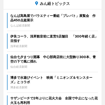
みん経トピックス
なんば高島屋でバラエティー番組「プレバト」展覧会 作
品450点超展示
なんば経済新聞
伊良コーラ、浅草観音前に直営5店舗目 「300年続く店」
目指す
浅草経済新聞
仙台七夕まつり開幕 中心部商店街に大型飾り300本、青
空の下で風に揺れ
仙台経済新聞
博多で水遊びイベント 映画「ミニオンズ＆モンスター
ズ」とコラボ
博多経済新聞
サザンビーチで2年ぶりに花火大会 全国で中止になった花
火玉も再利用