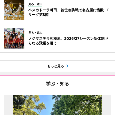
見る・遊ぶ
ペスカドーラ町田、首位攻防戦で名古屋に惜敗 F
リーグ第8節
見る・遊ぶ
ノジマステラ相模原、2026/27シーズン新体制 さ
らなる飛躍を誓う
もっと見る
学ぶ・知る