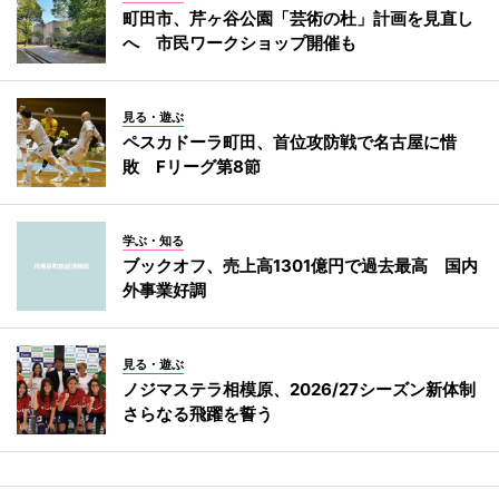
町田市、芹ヶ谷公園「芸術の杜」計画を見直し
へ 市民ワークショップ開催も
見る・遊ぶ
ペスカドーラ町田、首位攻防戦で名古屋に惜
敗 Fリーグ第8節
学ぶ・知る
ブックオフ、売上高1301億円で過去最高 国内
外事業好調
見る・遊ぶ
ノジマステラ相模原、2026/27シーズン新体制
さらなる飛躍を誓う