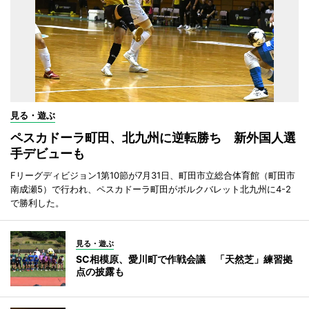
見る・遊ぶ
ペスカドーラ町田、北九州に逆転勝ち 新外国人選
手デビューも
Fリーグディビジョン1第10節が7月31日、町田市立総合体育館（町田市
南成瀬5）で行われ、ペスカドーラ町田がボルクバレット北九州に4-2
で勝利した。
見る・遊ぶ
SC相模原、愛川町で作戦会議 「天然芝」練習拠
点の披露も