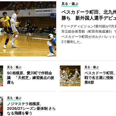
見る・遊ぶ
ペスカドーラ町田、北九
勝ち 新外国人選手デビ
Fリーグディビジョン1第10節が7月
市立総合体育館（町田市南成瀬5）
ペスカドーラ町田がボルクバレット
2で勝利した。
見る・遊ぶ
見る・遊ぶ
SC相模原、愛川町で作戦会
ペスカドーラ町田
議 「天然芝」練習拠点の披
戦で名古屋に惜敗
露も
第8節
見る・遊ぶ
ノジマステラ相模原、
2026/27シーズン新体制 さら
なる飛躍を誓う