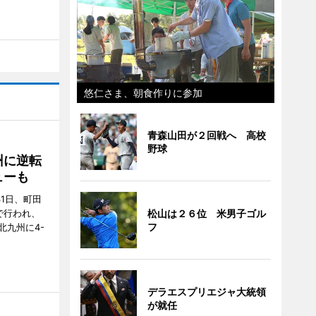
悠仁さま、朝食作りに参加
青森山田が２回戦へ 高校
野球
州に逆転
ューも
31日、町田
で行われ、
松山は２６位 米男子ゴル
フ
北九州に4-
デラエスプリエジャ大統領
が就任