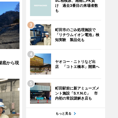
SC相模原、湘南にPK負
け 過去3番目の来場者数
も
町田市のごみ処理施設で
「リチウムイオン電池」検
知実験 製品化も
ヤオコー・ニトリなど出
湖底から現
店 「コトエ橋本」開業へ
町田駅前に新アミューズメ
ント施設「S.Y.N.C」 市
内初の常設謎解き店も
もっと見る