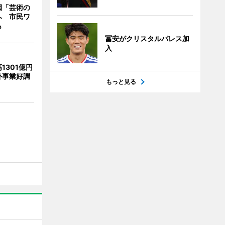
園「芸術の
へ 市民ワ
も
冨安がクリスタルパレス加
入
1301億円
外事業好調
もっと見る