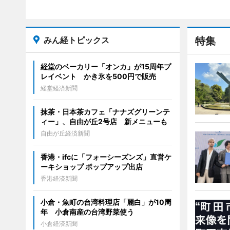
みん経トピックス
特集
経堂のベーカリー「オンカ」が15周年プ
レイベント かき氷を500円で販売
経堂経済新聞
抹茶・日本茶カフェ「ナナズグリーンテ
ィー」、自由が丘2号店 新メニューも
自由が丘経済新聞
香港・ifcに「フォーシーズンズ」直営ケ
ーキショップ ポップアップ出店
香港経済新聞
小倉・魚町の台湾料理店「麗白」が10周
年 小倉南産の台湾野菜使う
小倉経済新聞