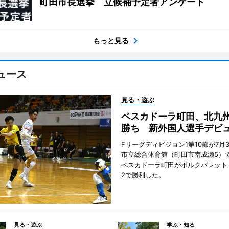
町田市長選挙 立候補予定者アンケート
もっと見る
ュース
見る・遊ぶ
ペスカドーラ町田、北九
勝ち 新外国人選手デビ
Fリーグディビジョン1第10節が7月
市立総合体育館（町田市南成瀬5）
ペスカドーラ町田がボルクバレット
2で勝利した。
見る・遊ぶ
学ぶ・知る