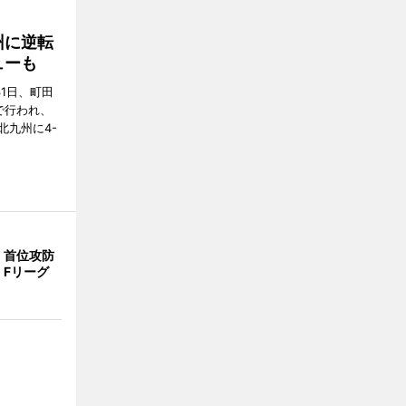
州に逆転
ューも
31日、町田
で行われ、
北九州に4-
、首位攻防
 Fリーグ