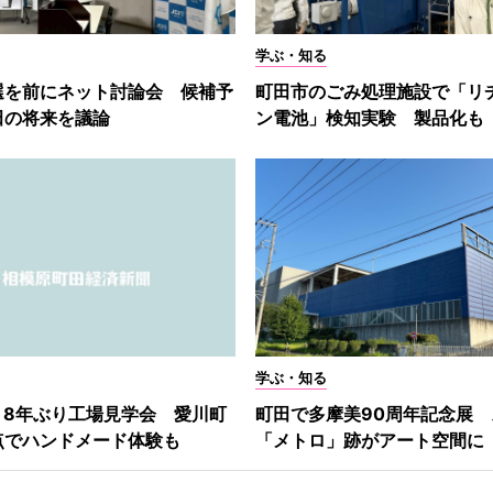
学ぶ・知る
選を前にネット討論会 候補予
町田市のごみ処理施設で「リ
田の将来を議論
ン電池」検知実験 製品化も
学ぶ・知る
 」8年ぶり工場見学会 愛川町
町田で多摩美90周年記念展 
点でハンドメード体験も
「メトロ」跡がアート空間に