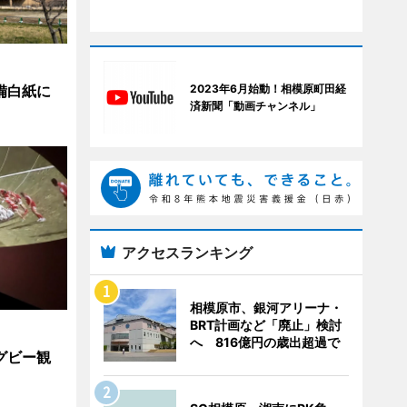
整備白紙に
2023年6月始動！相模原町田経
済新聞「動画チャンネル」
アクセスランキング
相模原市、銀河アリーナ・
BRT計画など「廃止」検討
へ 816億円の歳出超過で
グビー観