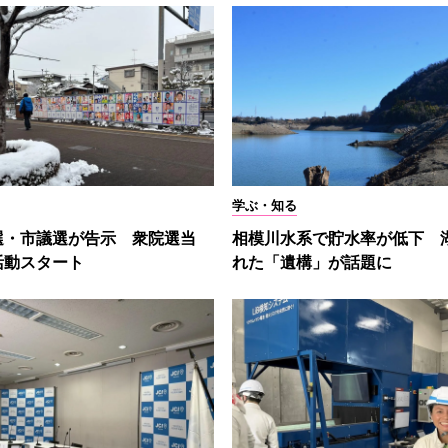
学ぶ・知る
選・市議選が告示 衆院選当
相模川水系で貯水率が低下 
活動スタート
れた「遺構」が話題に