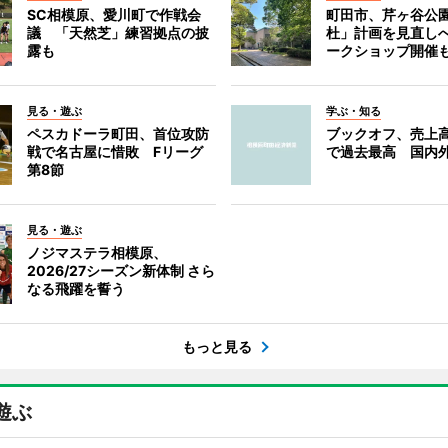
SC相模原、愛川町で作戦会
町田市、芹ヶ谷公
議 「天然芝」練習拠点の披
杜」計画を見直し
露も
ークショップ開催
見る・遊ぶ
学ぶ・知る
ペスカドーラ町田、首位攻防
ブックオフ、売上高
戦で名古屋に惜敗 Fリーグ
で過去最高 国内
第8節
見る・遊ぶ
ノジマステラ相模原、
2026/27シーズン新体制 さら
なる飛躍を誓う
もっと見る
遊ぶ