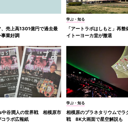
学ぶ・知る
、売上高1301億円で過去最
「アートラボはしもと」再
外事業好調
イトーヨーカ堂が撤退
学ぶ・知る
s中谷潤人の世界戦 相模原市
相模原のプラネタリウムでラ
がコラボ広報紙
戦 8K大画面で星空解説も