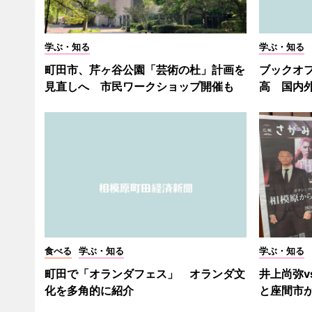
学ぶ・知る
学ぶ・知る
町田市、芹ヶ谷公園「芸術の杜」計画を
ブックオフ
見直しへ 市民ワークショップ開催も
高 国内
食べる
学ぶ・知る
学ぶ・知る
町田で「オランダフェス」 オランダ文
井上尚弥v
化を多角的に紹介
と座間市