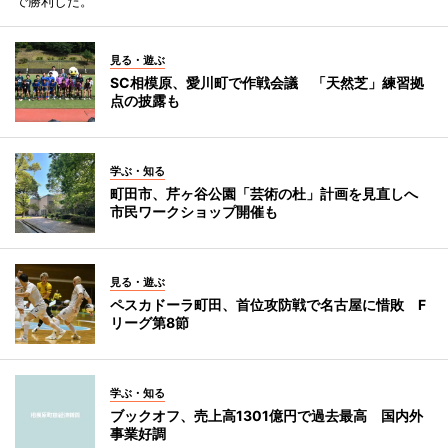
で勝利した。
見る・遊ぶ
SC相模原、愛川町で作戦会議 「天然芝」練習拠
点の披露も
学ぶ・知る
町田市、芹ヶ谷公園「芸術の杜」計画を見直しへ
市民ワークショップ開催も
見る・遊ぶ
ペスカドーラ町田、首位攻防戦で名古屋に惜敗 F
リーグ第8節
学ぶ・知る
ブックオフ、売上高1301億円で過去最高 国内外
事業好調