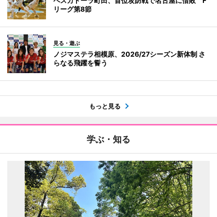
ペスカドーラ町田、首位攻防戦で名古屋に惜敗 F
リーグ第8節
見る・遊ぶ
ノジマステラ相模原、2026/27シーズン新体制 さ
らなる飛躍を誓う
もっと見る
学ぶ・知る