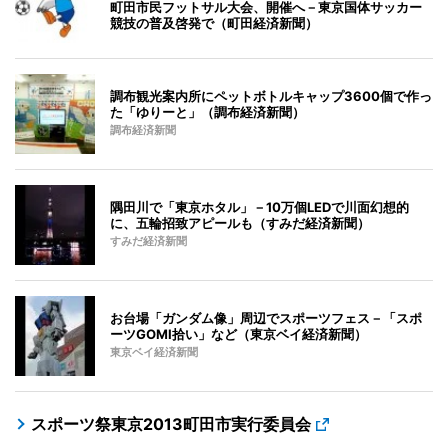
町田市民フットサル大会、開催へ－東京国体サッカー
競技の普及啓発で（町田経済新聞）
調布観光案内所にペットボトルキャップ3600個で作っ
た「ゆりーと」（調布経済新聞）
調布経済新聞
隅田川で「東京ホタル」－10万個LEDで川面幻想的
に、五輪招致アピールも（すみだ経済新聞）
すみだ経済新聞
お台場「ガンダム像」周辺でスポーツフェス－「スポ
ーツGOMI拾い」など（東京ベイ経済新聞）
東京ベイ経済新聞
スポーツ祭東京2013町田市実行委員会