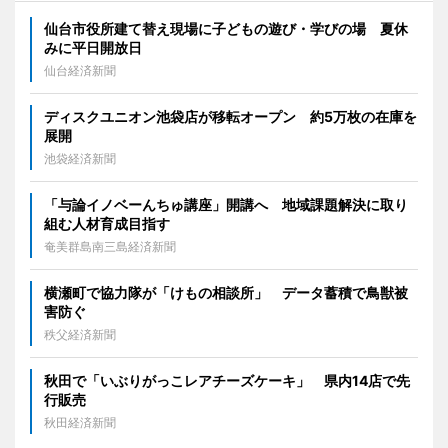
仙台市役所建て替え現場に子どもの遊び・学びの場 夏休
みに平日開放日
仙台経済新聞
ディスクユニオン池袋店が移転オープン 約5万枚の在庫を
展開
池袋経済新聞
「与論イノベーんちゅ講座」開講へ 地域課題解決に取り
組む人材育成目指す
奄美群島南三島経済新聞
横瀬町で協力隊が「けもの相談所」 データ蓄積で鳥獣被
害防ぐ
秩父経済新聞
秋田で「いぶりがっこレアチーズケーキ」 県内14店で先
行販売
秋田経済新聞