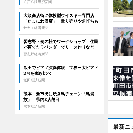
近江八幡経済新聞
大須商店街に体験型ウイスキー専門店
「たまにわ酒店」 量り売りや角打ちも
サカエ経済新聞
習志野・奏の杜でワークショップ 住民
が育てたラベンダーでリース作りなど
習志野経済新聞
飯田でピアノ演奏体験 世界三大ピアノ
2台を弾き比べ
飯田経済新聞
熊本・新市街に焼き鳥チェーン「鳥貴
族」 県内2店舗目
熊本経済新聞
最新ニ