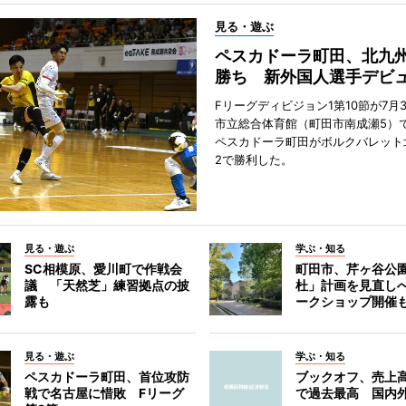
見る・遊ぶ
ペスカドーラ町田、北九
勝ち 新外国人選手デビ
Fリーグディビジョン1第10節が7月
市立総合体育館（町田市南成瀬5）
ペスカドーラ町田がボルクバレット
2で勝利した。
見る・遊ぶ
学ぶ・知る
SC相模原、愛川町で作戦会
町田市、芹ヶ谷公
議 「天然芝」練習拠点の披
杜」計画を見直し
露も
ークショップ開催
見る・遊ぶ
学ぶ・知る
ペスカドーラ町田、首位攻防
ブックオフ、売上高
戦で名古屋に惜敗 Fリーグ
で過去最高 国内