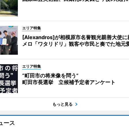
エリア特集
[Alexandros]が相模原市名誉観光親善大使
メロ「ワタリドリ」観客や市民と奏でた地元
エリア特集
“町田市の将来像を問う”
町田市長選挙 立候補予定者アンケート
もっと見る
ュース