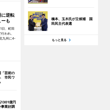
州に逆転
橋本、玉木氏が立候補 国
ューも
民民主代表選
31日、町田
で行われ、
北九州に4-
もっと見る
園「芸術の
へ 市民ワ
も
1301億円
外事業好調