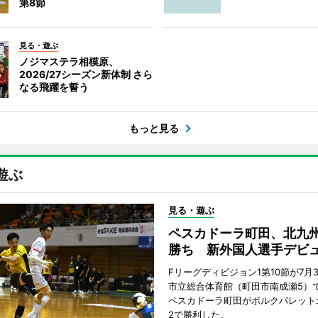
第8節
見る・遊ぶ
ノジマステラ相模原、
2026/27シーズン新体制 さら
なる飛躍を誓う
もっと見る
遊ぶ
見る・遊ぶ
ペスカドーラ町田、北九
勝ち 新外国人選手デビ
Fリーグディビジョン1第10節が7月
市立総合体育館（町田市南成瀬5）
ペスカドーラ町田がボルクバレット
2で勝利した。