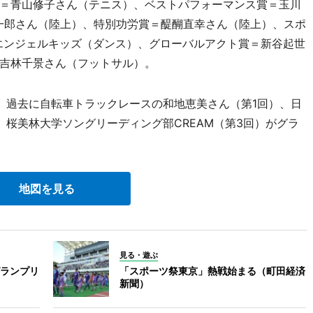
＝青山修子さん（テニス）、ベストパフォーマンス賞＝玉川
孝一郎さん（陸上）、特別功労賞＝醍醐直幸さん（陸上）、スポ
エンジェルキッズ（ダンス）、グローバルアクト賞＝新谷起世
吉林千景さん（フットサル）。
過去に自転車トラックレースの和地恵美さん（第1回）、日
桜美林大学ソングリーディング部CREAM（第3回）がグラ
地図を見る
見る・遊ぶ
ランプリ
「スポーツ祭東京」熱戦始まる（町田経済
新聞）