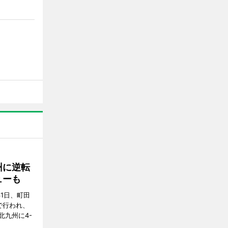
州に逆転
ューも
31日、町田
で行われ、
北九州に4-