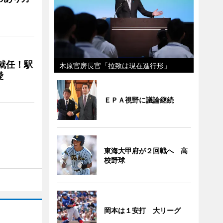
に就任！駅
木原官房長官「拉致は現在進行形」
愛
ＥＰＡ視野に議論継続
東海大甲府が２回戦へ 高
校野球
岡本は１安打 大リーグ