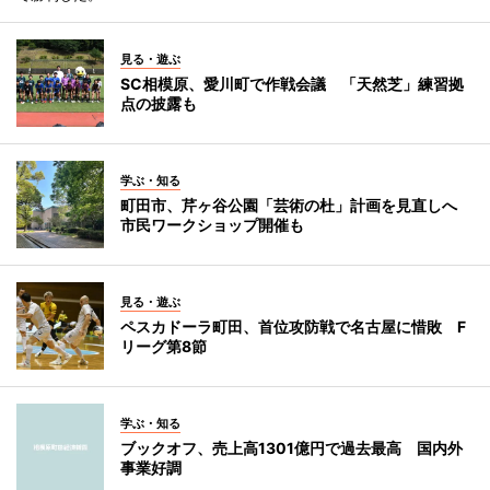
見る・遊ぶ
SC相模原、愛川町で作戦会議 「天然芝」練習拠
点の披露も
学ぶ・知る
町田市、芹ヶ谷公園「芸術の杜」計画を見直しへ
市民ワークショップ開催も
見る・遊ぶ
ペスカドーラ町田、首位攻防戦で名古屋に惜敗 F
リーグ第8節
学ぶ・知る
ブックオフ、売上高1301億円で過去最高 国内外
事業好調