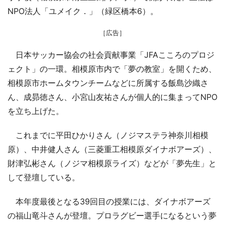
NPO法人「ユメイク．」（緑区橋本6）。
［広告］
日本サッカー協会の社会貢献事業「JFAこころのプロジ
ェクト」の一環。相模原市内で「夢の教室」を開くため、
相模原市ホームタウンチームなどに所属する飯島沙織さ
ん、成昴徳さん、小宮山友祐さんが個人的に集まってNPO
を立ち上げた。
これまでに平田ひかりさん（ノジマステラ神奈川相模
原）、中井健人さん（三菱重工相模原ダイナボアーズ）、
財津弘彬さん（ノジマ相模原ライズ）などが「夢先生」と
して登壇している。
本年度最後となる39回目の授業には、ダイナボアーズ
の福山竜斗さんが登壇。プロラグビー選手になるという夢