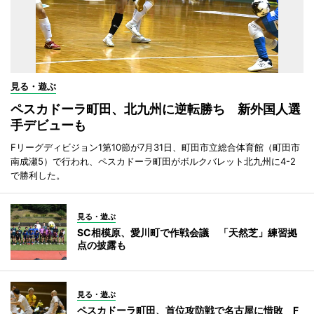
見る・遊ぶ
ペスカドーラ町田、北九州に逆転勝ち 新外国人選
手デビューも
Fリーグディビジョン1第10節が7月31日、町田市立総合体育館（町田市
南成瀬5）で行われ、ペスカドーラ町田がボルクバレット北九州に4-2
で勝利した。
見る・遊ぶ
SC相模原、愛川町で作戦会議 「天然芝」練習拠
点の披露も
見る・遊ぶ
ペスカドーラ町田、首位攻防戦で名古屋に惜敗 F