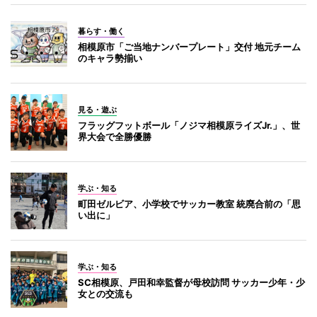
暮らす・働く
相模原市「ご当地ナンバープレート」交付 地元チーム
のキャラ勢揃い
見る・遊ぶ
フラッグフットボール「ノジマ相模原ライズJr.」、世
界大会で全勝優勝
学ぶ・知る
町田ゼルビア、小学校でサッカー教室 統廃合前の「思
い出に」
学ぶ・知る
SC相模原、戸田和幸監督が母校訪問 サッカー少年・少
女との交流も