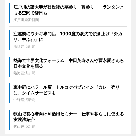
江戸川の證大寺が日没後の墓参り「宵参り」 ランタンと
もる空間で縁日も
江戸川経済新聞
淀屋橋にウナギ専門店 1000度の炭火で焼き上げ「外カ
リ、中ふわ」に
船場経済新聞
熱海で世界文化フォーラム 中田英寿さんや冨永愛さんら
日本文化を語る
熱海経済新聞
東中野にハラール店 トルコケバブとインドカレー売り
に、タイムサービスも
中野経済新聞
狭山で初心者向けAI活用セミナー 仕事や暮らしに使える
実践法紹介
狭山経済新聞