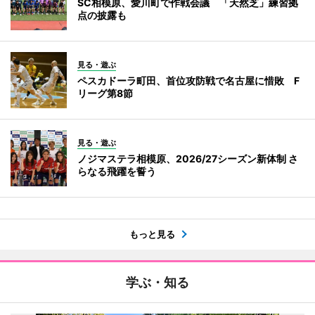
SC相模原、愛川町で作戦会議 「天然芝」練習拠
点の披露も
見る・遊ぶ
ペスカドーラ町田、首位攻防戦で名古屋に惜敗 F
リーグ第8節
見る・遊ぶ
ノジマステラ相模原、2026/27シーズン新体制 さ
らなる飛躍を誓う
もっと見る
学ぶ・知る