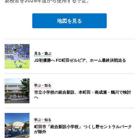
新校舎を2028年度から使用する予定。
地図を見る
見る・遊ぶ
J2初優勝へ FC町田ゼルビア、ホーム最終決戦迫る
学ぶ・知る
市立小学校の統合新設、本町田・南成瀬・鶴川で検討
へ
学ぶ・知る
町田市「統合新設小学校」 つくし野セントラルパーク
が除外