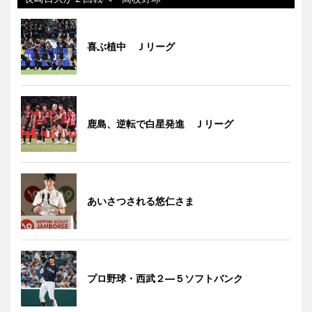
喜ぶ植中 Ｊリーグ
鹿島、逆転で白星発進 Ｊリーグ
あいさつされる悠仁さま
プロ野球・西武２―５ソフトバンク