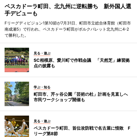
ペスカドーラ町田、北九州に逆転勝ち 新外国人選
手デビューも
Fリーグディビジョン1第10節が7月31日、町田市立総合体育館（町田市
南成瀬5）で行われ、ペスカドーラ町田がボルクバレット北九州に4-2
で勝利した。
見る・遊ぶ
SC相模原、愛川町で作戦会議 「天然芝」練習拠
点の披露も
学ぶ・知る
町田市、芹ヶ谷公園「芸術の杜」計画を見直しへ
市民ワークショップ開催も
見る・遊ぶ
ペスカドーラ町田、首位攻防戦で名古屋に惜敗 F
リーグ第8節