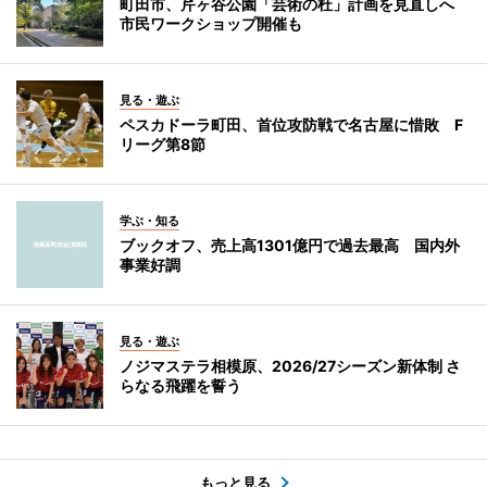
町田市、芹ヶ谷公園「芸術の杜」計画を見直しへ
市民ワークショップ開催も
見る・遊ぶ
ペスカドーラ町田、首位攻防戦で名古屋に惜敗 F
リーグ第8節
学ぶ・知る
ブックオフ、売上高1301億円で過去最高 国内外
事業好調
見る・遊ぶ
ノジマステラ相模原、2026/27シーズン新体制 さ
らなる飛躍を誓う
もっと見る