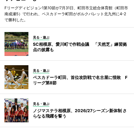
Fリーグディビジョン1第10節が7月31日、町田市立総合体育館（町田市
南成瀬5）で行われ、ペスカドーラ町田がボルクバレット北九州に4-2
で勝利した。
見る・遊ぶ
SC相模原、愛川町で作戦会議 「天然芝」練習拠
点の披露も
見る・遊ぶ
ペスカドーラ町田、首位攻防戦で名古屋に惜敗 F
リーグ第8節
見る・遊ぶ
ノジマステラ相模原、2026/27シーズン新体制 さ
らなる飛躍を誓う