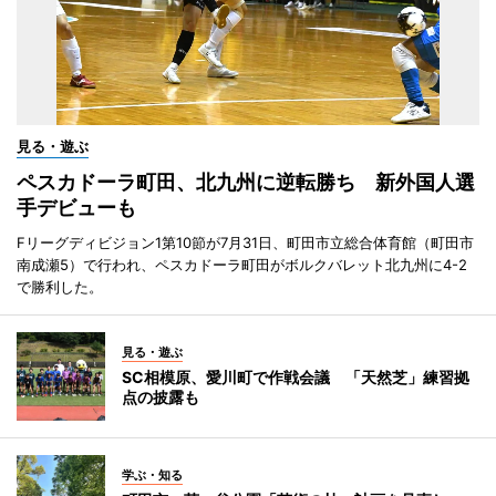
見る・遊ぶ
ペスカドーラ町田、北九州に逆転勝ち 新外国人選
手デビューも
Fリーグディビジョン1第10節が7月31日、町田市立総合体育館（町田市
南成瀬5）で行われ、ペスカドーラ町田がボルクバレット北九州に4-2
で勝利した。
見る・遊ぶ
SC相模原、愛川町で作戦会議 「天然芝」練習拠
点の披露も
学ぶ・知る