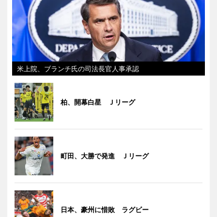
米上院、ブランチ氏の司法長官人事承認
柏、開幕白星 Ｊリーグ
町田、大勝で発進 Ｊリーグ
日本、豪州に惜敗 ラグビー