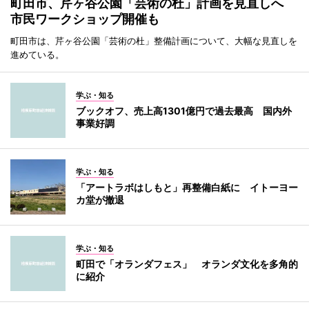
町田市、芹ヶ谷公園「芸術の杜」計画を見直しへ
市民ワークショップ開催も
町田市は、芹ヶ谷公園「芸術の杜」整備計画について、大幅な見直しを
進めている。
学ぶ・知る
ブックオフ、売上高1301億円で過去最高 国内外
事業好調
学ぶ・知る
「アートラボはしもと」再整備白紙に イトーヨー
カ堂が撤退
学ぶ・知る
町田で「オランダフェス」 オランダ文化を多角的
に紹介