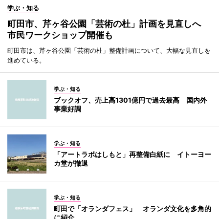
学ぶ・知る
町田市、芹ヶ谷公園「芸術の杜」計画を見直しへ
市民ワークショップ開催も
町田市は、芹ヶ谷公園「芸術の杜」整備計画について、大幅な見直しを
進めている。
学ぶ・知る
ブックオフ、売上高1301億円で過去最高 国内外
事業好調
学ぶ・知る
「アートラボはしもと」再整備白紙に イトーヨー
カ堂が撤退
学ぶ・知る
町田で「オランダフェス」 オランダ文化を多角的
に紹介