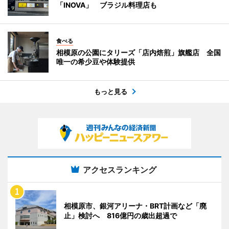
「INOVA」 ブラジル料理店も
食べる
相模原の公園にタリーズ「店内焙煎」旗艦店 全国
唯一の希少豆や体験提供
もっと見る
アクセスランキング
相模原市、銀河アリーナ・BRT計画など「廃
止」検討へ 816億円の歳出超過で