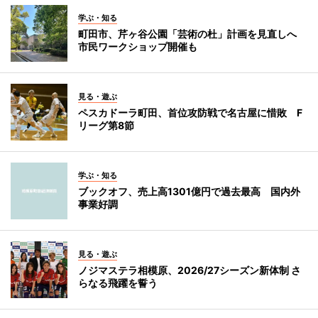
学ぶ・知る
町田市、芹ヶ谷公園「芸術の杜」計画を見直しへ
市民ワークショップ開催も
見る・遊ぶ
ペスカドーラ町田、首位攻防戦で名古屋に惜敗 F
リーグ第8節
学ぶ・知る
ブックオフ、売上高1301億円で過去最高 国内外
事業好調
見る・遊ぶ
ノジマステラ相模原、2026/27シーズン新体制 さ
らなる飛躍を誓う