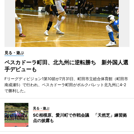
見る・遊ぶ
ペスカドーラ町田、北九州に逆転勝ち 新外国人選
手デビューも
Fリーグディビジョン1第10節が7月31日、町田市立総合体育館（町田市
南成瀬5）で行われ、ペスカドーラ町田がボルクバレット北九州に4-2
で勝利した。
見る・遊ぶ
SC相模原、愛川町で作戦会議 「天然芝」練習拠
点の披露も