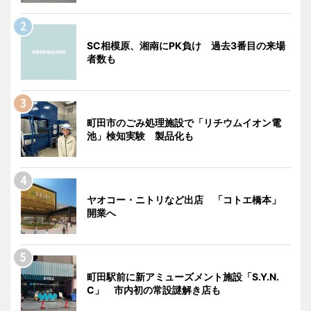
SC相模原、湘南にPK負け 過去3番目の来場
者数も
町田市のごみ処理施設で「リチウムイオン電
池」検知実験 製品化も
ヤオコー・ニトリなど出店 「コトエ橋本」
開業へ
町田駅前に新アミューズメント施設「S.Y.N.
C」 市内初の常設謎解き店も