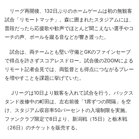
リーグ再開後、132日ぶりのホームゲームは初の無観客
試合「リモートマッチ」。森に囲まれたスタジアムには、
普段だったら応援歌や歓声でほとんど聞こえない選手やコ
ーチの声、ボールを蹴る音などが響き渡った。
試合は、両チームとも堅い守備とGKのファインセーブ
で得点を許さずスコアレスドロー。試合後のZOOMによる
リモート記者会見では、両監督とも得点につながるプレー
を増やすことを課題に挙げていた。
Jリーグは10日より観客を入れて試合を行う。バックス
タンド改修中の町田は、左右前後「1席ずつの間隔」を空
け、スタジアム収容率50パーセントの入場制限を実施。
ファンクラブ限定で8日より、新潟戦（15日）と栃木戦
（26日）のチケットを販売する。