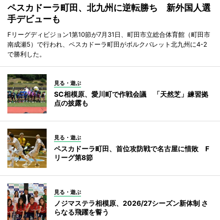
ペスカドーラ町田、北九州に逆転勝ち 新外国人選
手デビューも
Fリーグディビジョン1第10節が7月31日、町田市立総合体育館（町田市
南成瀬5）で行われ、ペスカドーラ町田がボルクバレット北九州に4-2
で勝利した。
見る・遊ぶ
SC相模原、愛川町で作戦会議 「天然芝」練習拠
点の披露も
見る・遊ぶ
ペスカドーラ町田、首位攻防戦で名古屋に惜敗 F
リーグ第8節
見る・遊ぶ
ノジマステラ相模原、2026/27シーズン新体制 さ
らなる飛躍を誓う