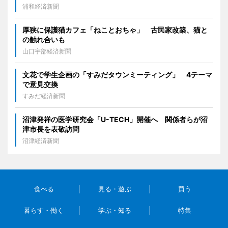
浦和経済新聞
厚狭に保護猫カフェ「ねことおちゃ」 古民家改築、猫と
の触れ合いも
山口宇部経済新聞
文花で学生企画の「すみだタウンミーティング」 4テーマ
で意見交換
すみだ経済新聞
沼津発祥の医学研究会「U-TECH」開催へ 関係者らが沼
津市長を表敬訪問
沼津経済新聞
食べる
見る・遊ぶ
買う
暮らす・働く
学ぶ・知る
特集