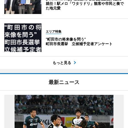
就任！駅メロ「ワタリドリ」観客や市民と奏で
た地元愛
エリア特集
“町田市の将来像を問う”
町田市長選挙 立候補予定者アンケート
もっと見る
最新ニュース