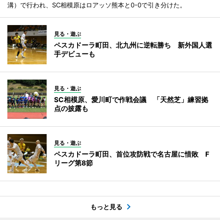
溝）で行われ、SC相模原はロアッソ熊本と0-0で引き分けた。
見る・遊ぶ
ペスカドーラ町田、北九州に逆転勝ち 新外国人選
手デビューも
見る・遊ぶ
SC相模原、愛川町で作戦会議 「天然芝」練習拠
点の披露も
見る・遊ぶ
ペスカドーラ町田、首位攻防戦で名古屋に惜敗 F
リーグ第8節
もっと見る