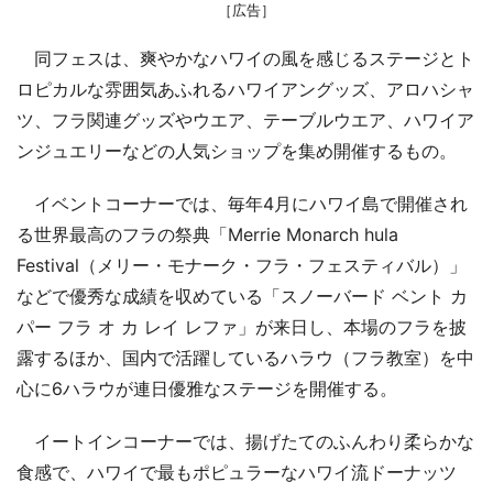
［広告］
同フェスは、爽やかなハワイの風を感じるステージとト
ロピカルな雰囲気あふれるハワイアングッズ、アロハシャ
ツ、フラ関連グッズやウエア、テーブルウエア、ハワイア
ンジュエリーなどの人気ショップを集め開催するもの。
イベントコーナーでは、毎年4月にハワイ島で開催され
る世界最高のフラの祭典「Merrie Monarch hula
Festival（メリー・モナーク・フラ・フェスティバル）」
などで優秀な成績を収めている「スノーバード ベント カ
パー フラ オ カ レイ レファ」が来日し、本場のフラを披
露するほか、国内で活躍しているハラウ（フラ教室）を中
心に6ハラウが連日優雅なステージを開催する。
イートインコーナーでは、揚げたてのふんわり柔らかな
食感で、ハワイで最もポピュラーなハワイ流ドーナッツ