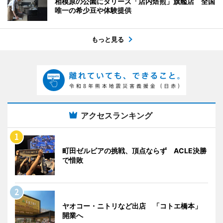
相模原の公園にタリーズ「店内焙煎」旗艦店 全国
唯一の希少豆や体験提供
もっと見る
アクセスランキング
町田ゼルビアの挑戦、頂点ならず ACLE決勝
で惜敗
ヤオコー・ニトリなど出店 「コトエ橋本」
開業へ