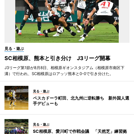
見る・遊ぶ
SC相模原、熊本と引き分け J3リーグ開幕
J3リーグ第1節が8月8日、相模原ギオンスタジアム（相模原市南区下
溝）で行われ、SC相模原はロアッソ熊本と0-0で引き分けた。
見る・遊ぶ
ペスカドーラ町田、北九州に逆転勝ち 新外国人選
手デビューも
見る・遊ぶ
SC相模原、愛川町で作戦会議 「天然芝」練習拠