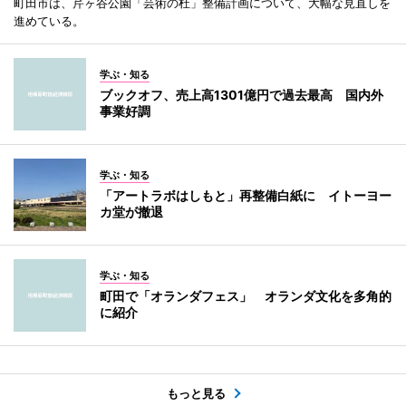
町田市は、芹ヶ谷公園「芸術の杜」整備計画について、大幅な見直しを
進めている。
学ぶ・知る
ブックオフ、売上高1301億円で過去最高 国内外
事業好調
学ぶ・知る
「アートラボはしもと」再整備白紙に イトーヨー
カ堂が撤退
学ぶ・知る
町田で「オランダフェス」 オランダ文化を多角的
に紹介
もっと見る