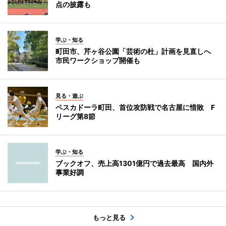
点の披露も
学ぶ・知る
町田市、芹ヶ谷公園「芸術の杜」計画を見直しへ
市民ワークショップ開催も
見る・遊ぶ
ペスカドーラ町田、首位攻防戦で名古屋に惜敗 F
リーグ第8節
学ぶ・知る
ブックオフ、売上高1301億円で過去最高 国内外
事業好調
もっと見る