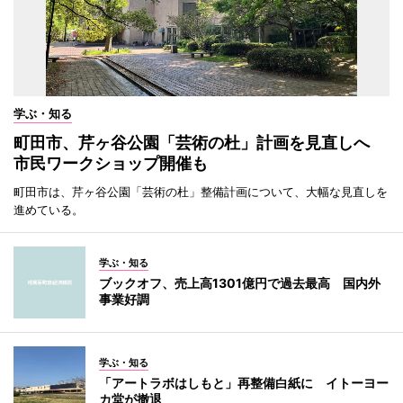
学ぶ・知る
町田市、芹ヶ谷公園「芸術の杜」計画を見直しへ
市民ワークショップ開催も
町田市は、芹ヶ谷公園「芸術の杜」整備計画について、大幅な見直しを
進めている。
学ぶ・知る
ブックオフ、売上高1301億円で過去最高 国内外
事業好調
学ぶ・知る
「アートラボはしもと」再整備白紙に イトーヨー
カ堂が撤退