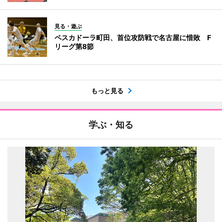
見る・遊ぶ
ペスカドーラ町田、首位攻防戦で名古屋に惜敗 F
リーグ第8節
もっと見る
学ぶ・知る