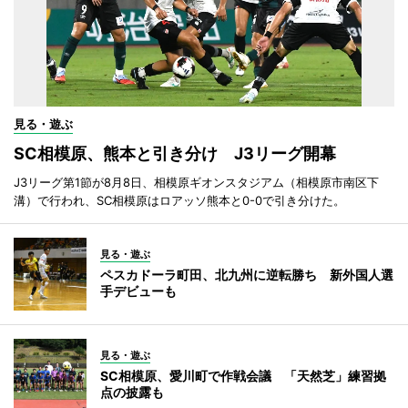
見る・遊ぶ
SC相模原、熊本と引き分け J3リーグ開幕
J3リーグ第1節が8月8日、相模原ギオンスタジアム（相模原市南区下
溝）で行われ、SC相模原はロアッソ熊本と0-0で引き分けた。
見る・遊ぶ
ペスカドーラ町田、北九州に逆転勝ち 新外国人選
手デビューも
見る・遊ぶ
SC相模原、愛川町で作戦会議 「天然芝」練習拠
点の披露も