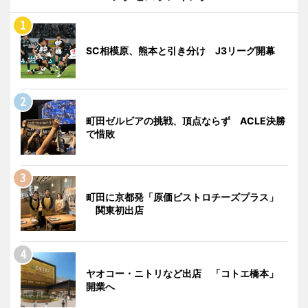
SC相模原、熊本と引き分け J3リーグ開幕
町田ゼルビアの挑戦、頂点ならず ACLE決勝
で惜敗
町田に京都発「原価ビストロチーズプラス」
関東初出店
ヤオコー・ニトリなど出店 「コトエ橋本」
開業へ