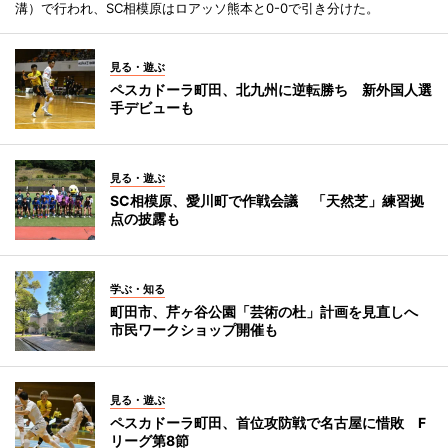
溝）で行われ、SC相模原はロアッソ熊本と0-0で引き分けた。
見る・遊ぶ
ペスカドーラ町田、北九州に逆転勝ち 新外国人選
手デビューも
見る・遊ぶ
SC相模原、愛川町で作戦会議 「天然芝」練習拠
点の披露も
学ぶ・知る
町田市、芹ヶ谷公園「芸術の杜」計画を見直しへ
市民ワークショップ開催も
見る・遊ぶ
ペスカドーラ町田、首位攻防戦で名古屋に惜敗 F
リーグ第8節