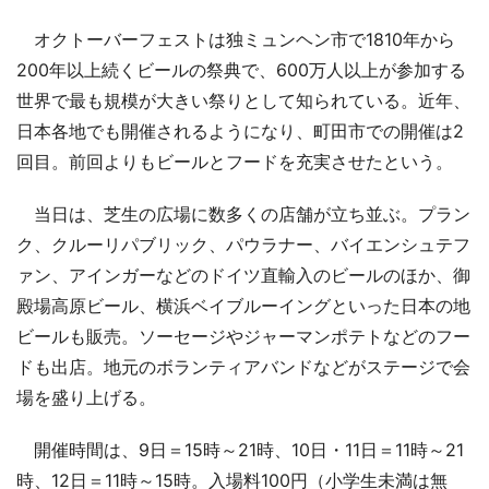
オクトーバーフェストは独ミュンヘン市で1810年から
200年以上続くビールの祭典で、600万人以上が参加する
世界で最も規模が大きい祭りとして知られている。近年、
日本各地でも開催されるようになり、町田市での開催は2
回目。前回よりもビールとフードを充実させたという。
当日は、芝生の広場に数多くの店舗が立ち並ぶ。プラン
ク、クルーリパブリック、パウラナー、バイエンシュテフ
ァン、アインガーなどのドイツ直輸入のビールのほか、御
殿場高原ビール、横浜ベイブルーイングといった日本の地
ビールも販売。ソーセージやジャーマンポテトなどのフー
ドも出店。地元のボランティアバンドなどがステージで会
場を盛り上げる。
開催時間は、9日＝15時～21時、10日・11日＝11時～21
時、12日＝11時～15時。入場料100円（小学生未満は無