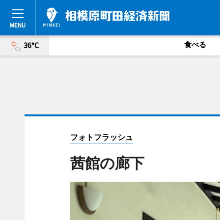
食べる
36°C
フォトフラッシュ
茜館の廊下