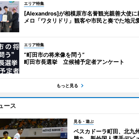
エリア特集
[Alexandros]が相模原市名誉観光親善大使
メロ「ワタリドリ」観客や市民と奏でた地元
エリア特集
“町田市の将来像を問う”
町田市長選挙 立候補予定者アンケート
もっと見る
ュース
見る・遊ぶ
ペスカドーラ町田、北九
勝ち 新外国人選手デビ