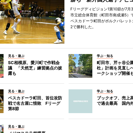
Fリーグディビジョン1第10節が7月
市立総合体育館（町田市南成瀬5）
ペスカドーラ町田がボルクバレット
2で勝利した。
見る・遊ぶ
学ぶ・知る
SC相模原、愛川町で作戦会
町田市、芹ヶ谷公
議 「天然芝」練習拠点の披
杜」計画を見直し
露も
ークショップ開催
見る・遊ぶ
学ぶ・知る
ペスカドーラ町田、首位攻防
ブックオフ、売上高
戦で名古屋に惜敗 Fリーグ
で過去最高 国内
第8節
見る・遊ぶ