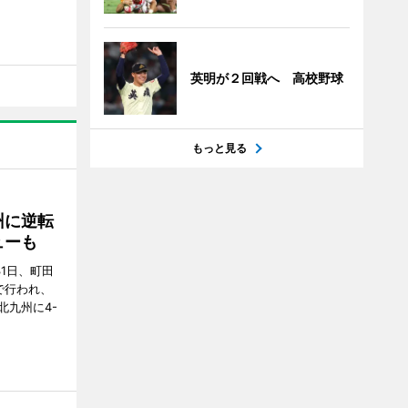
英明が２回戦へ 高校野球
もっと見る
州に逆転
ューも
31日、町田
で行われ、
北九州に4-