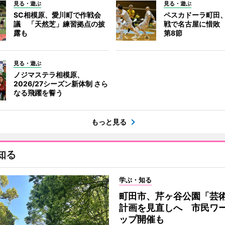
見る・遊ぶ
見る・遊ぶ
SC相模原、愛川町で作戦会
ペスカドーラ町田
議 「天然芝」練習拠点の披
戦で名古屋に惜敗
露も
第8節
見る・遊ぶ
ノジマステラ相模原、
2026/27シーズン新体制 さら
なる飛躍を誓う
もっと見る
知る
学ぶ・知る
町田市、芹ヶ谷公園「芸
計画を見直しへ 市民ワ
ップ開催も