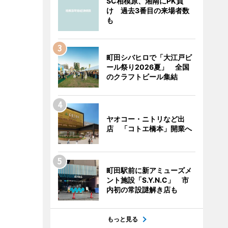
SC相模原、湘南にPK負
け 過去3番目の来場者数
も
町田シバヒロで「大江戸ビ
ール祭り2026夏」 全国
のクラフトビール集結
ヤオコー・ニトリなど出
店 「コトエ橋本」開業へ
町田駅前に新アミューズメ
ント施設「S.Y.N.C」 市
内初の常設謎解き店も
もっと見る