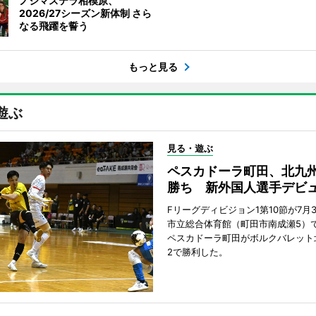
ノジマステラ相模原、
2026/27シーズン新体制 さら
なる飛躍を誓う
もっと見る
遊ぶ
見る・遊ぶ
ペスカドーラ町田、北九
勝ち 新外国人選手デビ
Fリーグディビジョン1第10節が7月
市立総合体育館（町田市南成瀬5）
ペスカドーラ町田がボルクバレット
2で勝利した。