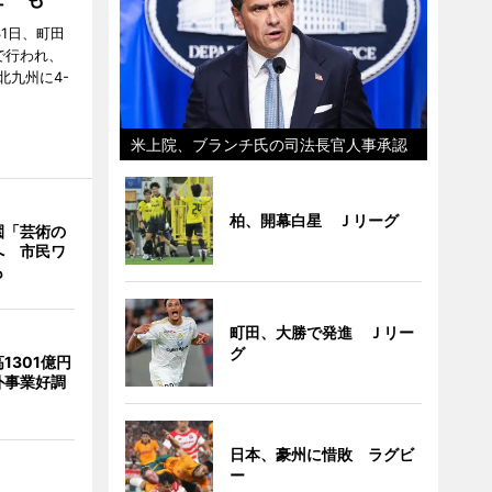
31日、町田
で行われ、
北九州に4-
米上院、ブランチ氏の司法長官人事承認
柏、開幕白星 Ｊリーグ
園「芸術の
へ 市民ワ
も
町田、大勝で発進 Ｊリー
グ
1301億円
外事業好調
日本、豪州に惜敗 ラグビ
ー