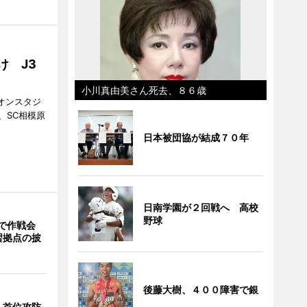
け J3
小川真由美さん死去、８６歳
ギオンスタジ
、SC相模原
。
日本被団協が結成７０年
日南学園が２回戦へ 高校
野球
で作戦会
習拠点の披
後藤大樹、４００障害で銀
、首位攻防