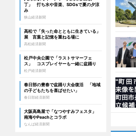
丁」 打ち水や音楽、SDGsで夏の夕涼
み
狭山経済新聞
高松で「失った命とともに生きている」
展 言葉と記憶を重ねる場に
高松経済新聞
松戸中央公園で「ラストサマーフェ
ス」 コスプレイヤーも一緒に盆踊り
松戸経済新聞
春日部の豊春で盆踊り大会復活 「地域
の子どもたちを喜ばせたい」
春日部経済新聞
大阪高島屋で「なつやすみフェスタ」
南海やPeachとコラボ
なんば経済新聞