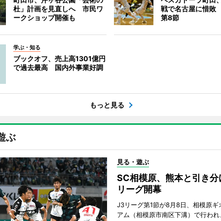
杜」計画を見直しへ 市民ワ
戦で名古屋に惜敗
ークショップ開催も
第8節
学ぶ・知る
ブックオフ、売上高1301億円
で過去最高 国内外事業好調
もっと見る
遊ぶ
見る・遊ぶ
SC相模原、熊本と引き分
リーグ開幕
J3リーグ第1節が8月8日、相模原
アム（相模原市南区下溝）で行われ