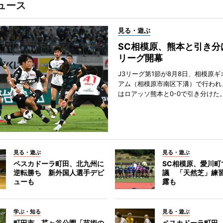
ュース
見る・遊ぶ
SC相模原、熊本と引き分
リーグ開幕
J3リーグ第1節が8月8日、相模原
アム（相模原市南区下溝）で行われ
はロアッソ熊本と0-0で引き分けた
見る・遊ぶ
見る・遊ぶ
ペスカドーラ町田、北九州に
SC相模原、愛川町
逆転勝ち 新外国人選手デビ
議 「天然芝」練
ューも
露も
学ぶ・知る
見る・遊ぶ
町田市、芹ヶ谷公園「芸術の
ペスカドーラ町田