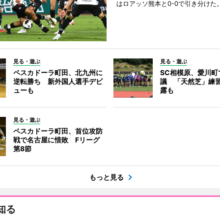
はロアッソ熊本と0-0で引き分けた
見る・遊ぶ
見る・遊ぶ
ペスカドーラ町田、北九州に
SC相模原、愛川町
逆転勝ち 新外国人選手デビ
議 「天然芝」練
ューも
露も
見る・遊ぶ
ペスカドーラ町田、首位攻防
戦で名古屋に惜敗 Fリーグ
第8節
もっと見る
知る