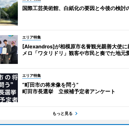
国際工芸美術館、白紙化の要因と今後の検討
エリア特集
[Alexandros]が相模原市名誉観光親善大使
メロ「ワタリドリ」観客や市民と奏でた地元
エリア特集
“町田市の将来像を問う”
町田市長選挙 立候補予定者アンケート
もっと見る