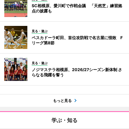
SC相模原、愛川町で作戦会議 「天然芝」練習拠
点の披露も
見る・遊ぶ
ペスカドーラ町田、首位攻防戦で名古屋に惜敗 F
リーグ第8節
見る・遊ぶ
ノジマステラ相模原、2026/27シーズン新体制 さ
らなる飛躍を誓う
もっと見る
学ぶ・知る