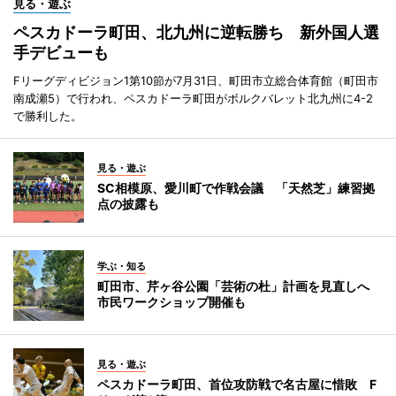
見る・遊ぶ
ペスカドーラ町田、北九州に逆転勝ち 新外国人選
手デビューも
Fリーグディビジョン1第10節が7月31日、町田市立総合体育館（町田市
南成瀬5）で行われ、ペスカドーラ町田がボルクバレット北九州に4-2
で勝利した。
見る・遊ぶ
SC相模原、愛川町で作戦会議 「天然芝」練習拠
点の披露も
学ぶ・知る
町田市、芹ヶ谷公園「芸術の杜」計画を見直しへ
市民ワークショップ開催も
見る・遊ぶ
ペスカドーラ町田、首位攻防戦で名古屋に惜敗 F