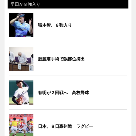
早田が８強入り
張本智、８強入り
脳腫瘍手術で誤部位摘出
有明が２回戦へ 高校野球
日本、８日豪州戦 ラグビー