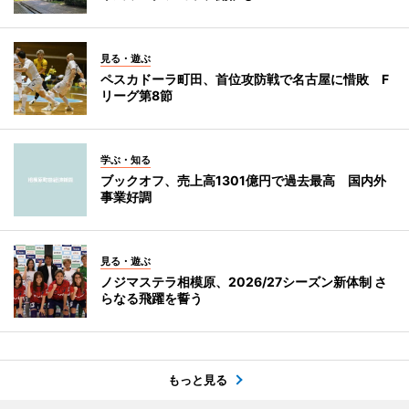
見る・遊ぶ
ペスカドーラ町田、首位攻防戦で名古屋に惜敗 F
リーグ第8節
学ぶ・知る
ブックオフ、売上高1301億円で過去最高 国内外
事業好調
見る・遊ぶ
ノジマステラ相模原、2026/27シーズン新体制 さ
らなる飛躍を誓う
もっと見る