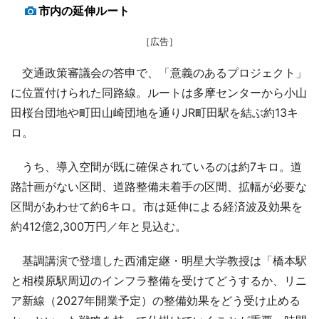
市内の延伸ルート
［広告］
交通政策審議会の答申で、「意義のあるプロジェクト」
に位置付けられた同路線。ルートは多摩センターから小山
田桜台団地や町田山崎団地を通りJR町田駅を結ぶ約13キ
ロ。
うち、導入空間が既に確保されているのは約7キロ。道
路計画がない区間、道路整備未着手の区間、拡幅が必要な
区間があわせて約6キロ。市は延伸による経済波及効果を
約412億2,300万円／年と見込む。
基調講演で登壇した西浦定継・明星大学教授は「橋本駅
と相模原駅周辺のインフラ整備を受けてどうするか、リニ
ア新線（2027年開業予定）の整備効果をどう受け止める