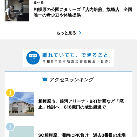
食べる
相模原の公園にタリーズ「店内焙煎」旗艦店 全国
唯一の希少豆や体験提供
もっと見る
アクセスランキング
相模原市、銀河アリーナ・BRT計画など「廃
止」検討へ 816億円の歳出超過で
SC相模原、湘南にPK負け 過去3番目の来場