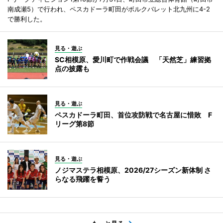
南成瀬5）で行われ、ペスカドーラ町田がボルクバレット北九州に4-2
で勝利した。
見る・遊ぶ
SC相模原、愛川町で作戦会議 「天然芝」練習拠
点の披露も
見る・遊ぶ
ペスカドーラ町田、首位攻防戦で名古屋に惜敗 F
リーグ第8節
見る・遊ぶ
ノジマステラ相模原、2026/27シーズン新体制 さ
らなる飛躍を誓う