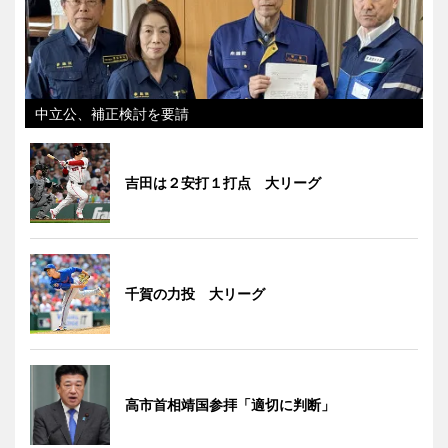
中立公、補正検討を要請
吉田は２安打１打点 大リーグ
千賀の力投 大リーグ
高市首相靖国参拝「適切に判断」