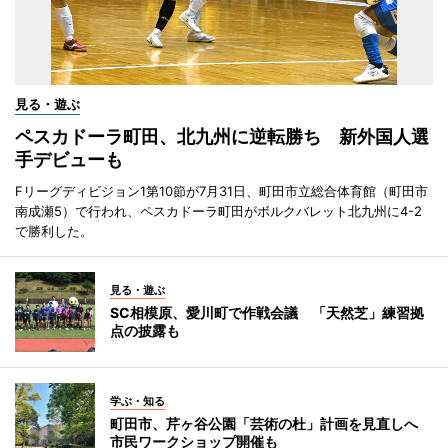
見る・遊ぶ
ペスカドーラ町田、北九州に逆転勝ち 新外国人選
手デビューも
Fリーグディビジョン1第10節が7月31日、町田市立総合体育館（町田市
南成瀬5）で行われ、ペスカドーラ町田がボルクバレット北九州に4-2
で勝利した。
見る・遊ぶ
SC相模原、愛川町で作戦会議 「天然芝」練習拠
点の披露も
学ぶ・知る
町田市、芹ヶ谷公園「芸術の杜」計画を見直しへ
市民ワークショップ開催も