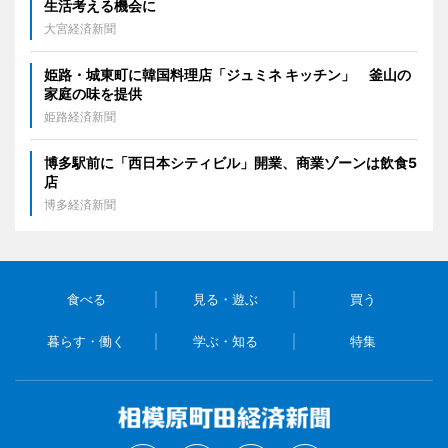
生活考える機会に
大宮経済新聞
姫路・城東町に韓国料理店「ジュミネ キッチン」 釜山の
家庭の味を提供
姫路経済新聞
博多駅前に「西日本シティビル」開業、商業ゾーンは飲食5
店
博多経済新聞
食べる
見る・遊ぶ
買う
暮らす・働く
学ぶ・知る
特集