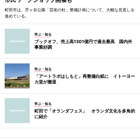
町田市は、芹ヶ谷公園「芸術の杜」整備計画について、大幅な見直しを
進めている。
学ぶ・知る
ブックオフ、売上高1301億円で過去最高 国内外
事業好調
学ぶ・知る
「アートラボはしもと」再整備白紙に イトーヨー
カ堂が撤退
学ぶ・知る
町田で「オランダフェス」 オランダ文化を多角的
に紹介