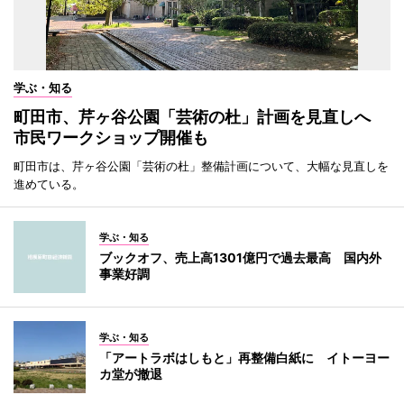
学ぶ・知る
町田市、芹ヶ谷公園「芸術の杜」計画を見直しへ
市民ワークショップ開催も
町田市は、芹ヶ谷公園「芸術の杜」整備計画について、大幅な見直しを
進めている。
学ぶ・知る
ブックオフ、売上高1301億円で過去最高 国内外
事業好調
学ぶ・知る
「アートラボはしもと」再整備白紙に イトーヨー
カ堂が撤退