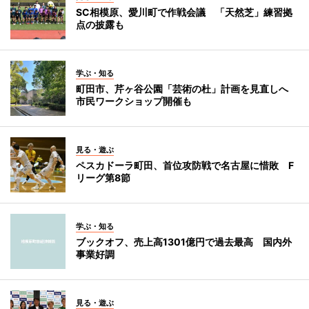
SC相模原、愛川町で作戦会議 「天然芝」練習拠
点の披露も
学ぶ・知る
町田市、芹ヶ谷公園「芸術の杜」計画を見直しへ
市民ワークショップ開催も
見る・遊ぶ
ペスカドーラ町田、首位攻防戦で名古屋に惜敗 F
リーグ第8節
学ぶ・知る
ブックオフ、売上高1301億円で過去最高 国内外
事業好調
見る・遊ぶ