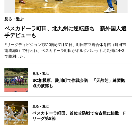
見る・遊ぶ
ペスカドーラ町田、北九州に逆転勝ち 新外国人選
手デビューも
Fリーグディビジョン1第10節が7月31日、町田市立総合体育館（町田市
南成瀬5）で行われ、ペスカドーラ町田がボルクバレット北九州に4-2
で勝利した。
見る・遊ぶ
SC相模原、愛川町で作戦会議 「天然芝」練習拠
点の披露も
見る・遊ぶ
ペスカドーラ町田、首位攻防戦で名古屋に惜敗 F
リーグ第8節