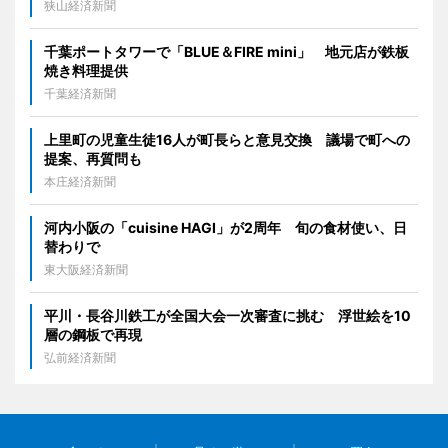
狭山経済新聞
千葉ポートタワーで「BLUE＆FIRE mini」 地元店が鉄板
焼き料理提供
千葉経済新聞
上里町の児童生徒16人が町長らと意見交換 議場で町への
提案、再質問も
本庄経済新聞
河内小阪の「cuisine HAGI」が2周年 旬の食材使い、日
替わりで
東大阪経済新聞
平川・長谷川鉄工が全国大会一次審査に挑む 浮世絵を10
層の鋼板で再現
弘前経済新聞