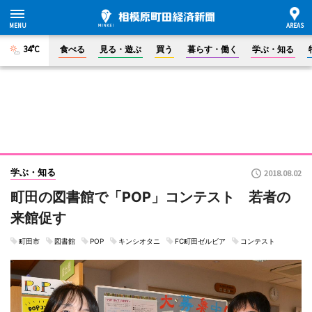
34°C
食べる
見る・遊ぶ
買う
暮らす・働く
学ぶ・知る
学ぶ・知る
2018.08.02
町田の図書館で「POP」コンテスト 若者の
来館促す
町田市
図書館
POP
キンシオタニ
FC町田ゼルビア
コンテスト