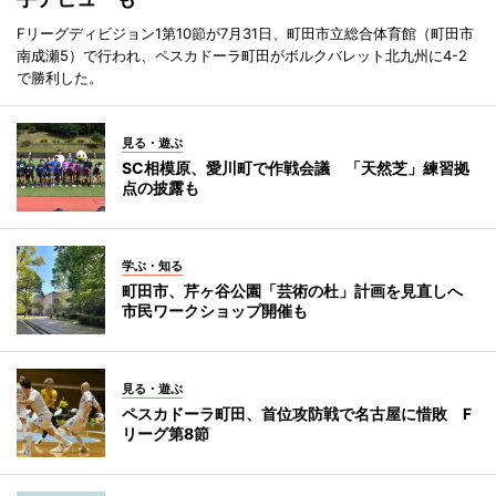
Fリーグディビジョン1第10節が7月31日、町田市立総合体育館（町田市
南成瀬5）で行われ、ペスカドーラ町田がボルクバレット北九州に4-2
で勝利した。
見る・遊ぶ
SC相模原、愛川町で作戦会議 「天然芝」練習拠
点の披露も
学ぶ・知る
町田市、芹ヶ谷公園「芸術の杜」計画を見直しへ
市民ワークショップ開催も
見る・遊ぶ
ペスカドーラ町田、首位攻防戦で名古屋に惜敗 F
リーグ第8節