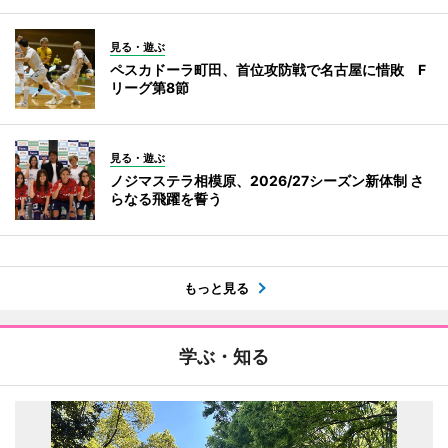
見る・遊ぶ
ペスカドーラ町田、首位攻防戦で名古屋に惜敗 F
リーグ第8節
見る・遊ぶ
ノジマステラ相模原、2026/27シーズン新体制 さ
らなる飛躍を誓う
もっと見る
学ぶ・知る