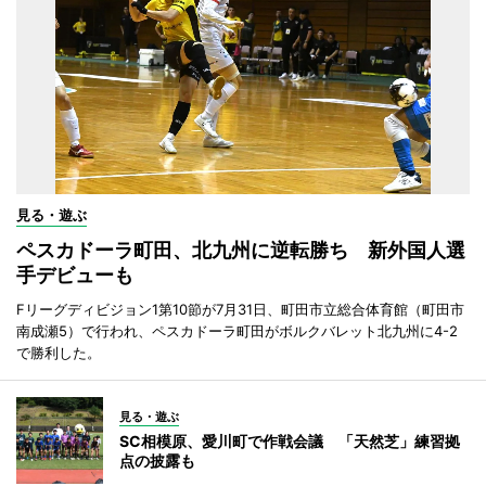
見る・遊ぶ
ペスカドーラ町田、北九州に逆転勝ち 新外国人選
手デビューも
Fリーグディビジョン1第10節が7月31日、町田市立総合体育館（町田市
南成瀬5）で行われ、ペスカドーラ町田がボルクバレット北九州に4-2
で勝利した。
見る・遊ぶ
SC相模原、愛川町で作戦会議 「天然芝」練習拠
点の披露も