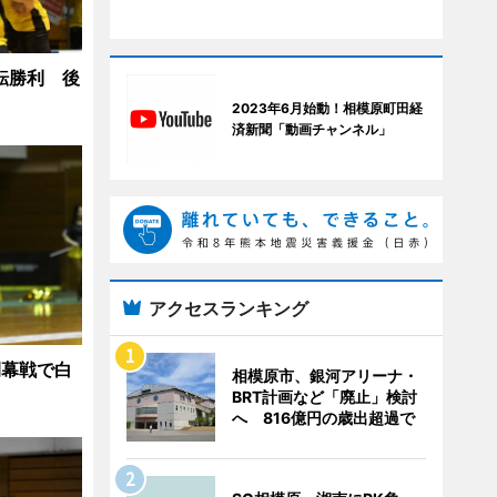
転勝利 後
2023年6月始動！相模原町田経
済新聞「動画チャンネル」
アクセスランキング
開幕戦で白
相模原市、銀河アリーナ・
BRT計画など「廃止」検討
へ 816億円の歳出超過で