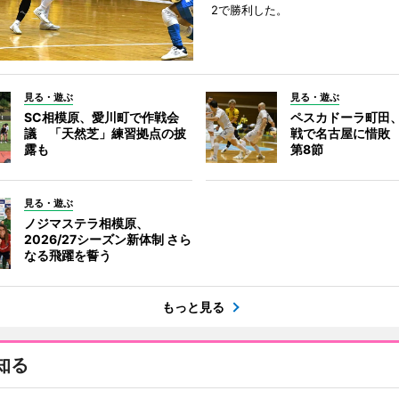
2で勝利した。
見る・遊ぶ
見る・遊ぶ
SC相模原、愛川町で作戦会
ペスカドーラ町田
議 「天然芝」練習拠点の披
戦で名古屋に惜敗
露も
第8節
見る・遊ぶ
ノジマステラ相模原、
2026/27シーズン新体制 さら
なる飛躍を誓う
もっと見る
知る