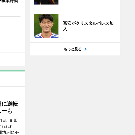
外事業好調
冨安がクリスタルパレス加
入
もっと見る
州に逆転
ューも
31日、町田
で行われ、
北九州に4-