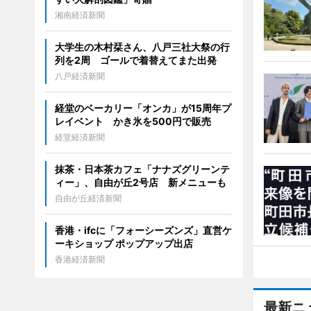
湘南経済新聞
大学生の木村栞さん、八戸三社大祭の行
列を2周 ゴールで着替えてまた出発
八戸経済新聞
経堂のベーカリー「オンカ」が15周年プ
レイベント かき氷を500円で販売
経堂経済新聞
抹茶・日本茶カフェ「ナナズグリーンテ
ィー」、自由が丘2号店 新メニューも
自由が丘経済新聞
香港・ifcに「フォーシーズンズ」直営ケ
ーキショップ ポップアップ出店
香港経済新聞
最新ニ