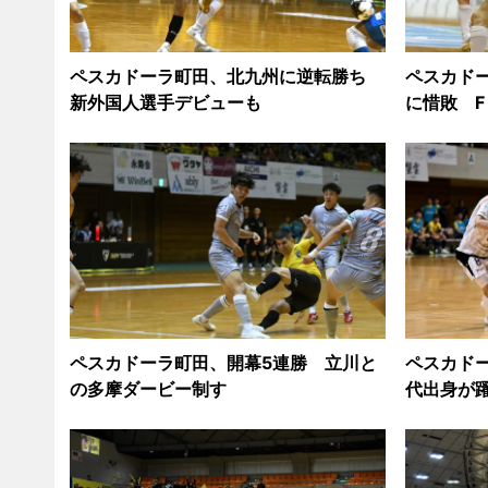
ペスカドーラ町田、北九州に逆転勝ち
ペスカド
新外国人選手デビューも
に惜敗 F
ペスカドーラ町田、開幕5連勝 立川と
ペスカド
の多摩ダービー制す
代出身が