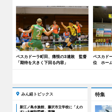
ペスカドーラ町田、痛恨の3連敗 監督
ペスカドー
「期待を大きく下回る内容」
位 ホー
みん経トピックス
特集
新江ノ島水族館、藤沢市立学校に「えの
すい大解剖図鑑」寄贈