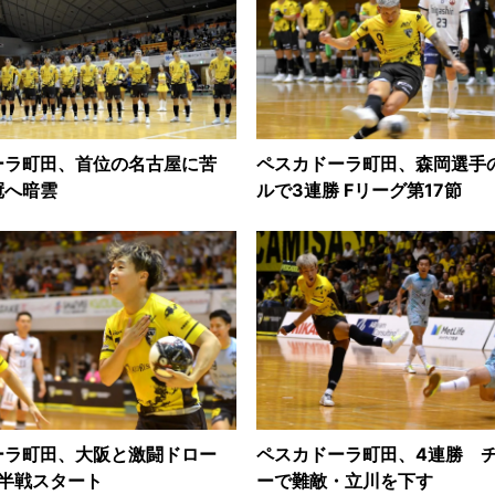
ーラ町田、首位の名古屋に苦
ペスカドーラ町田、森岡選手
冠へ暗雲
ルで3連勝 Fリーグ第17節
ーラ町田、大阪と激闘ドロー
ペスカドーラ町田、4連勝 
後半戦スタート
ーで難敵・立川を下す