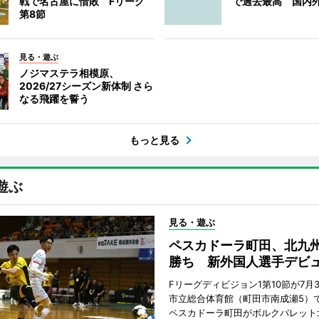
戦で名古屋に惜敗 Fリーグ
で過去最高 国内
第8節
見る・遊ぶ
ノジマステラ相模原、
2026/27シーズン新体制 さら
なる飛躍を誓う
もっと見る
遊ぶ
見る・遊ぶ
ペスカドーラ町田、北九
勝ち 新外国人選手デビ
Fリーグディビジョン1第10節が7月
市立総合体育館（町田市南成瀬5）
ペスカドーラ町田がボルクバレット