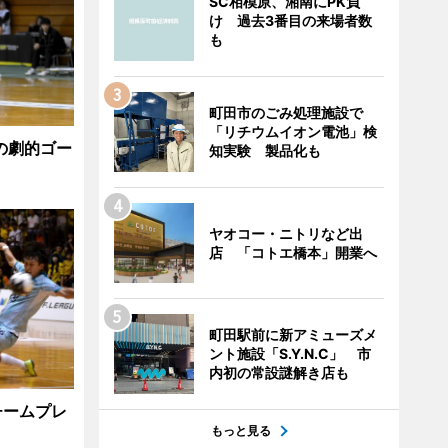
SC相模原、湘南にPK負
け 過去3番目の来場者数
も
町田市のごみ処理施設で
「リチウムイオン電池」検
の劇的ゴー
知実験 製品化も
ヤオコー・ニトリなど出
店 「コトエ橋本」開業へ
町田駅前に新アミューズメ
ント施設「S.Y.N.C」 市
内初の常設謎解き店も
チームプレ
もっと見る