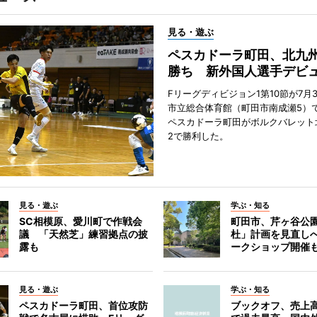
見る・遊ぶ
ペスカドーラ町田、北九
勝ち 新外国人選手デビ
Fリーグディビジョン1第10節が7月
市立総合体育館（町田市南成瀬5）
ペスカドーラ町田がボルクバレット
2で勝利した。
見る・遊ぶ
学ぶ・知る
SC相模原、愛川町で作戦会
町田市、芹ヶ谷公
議 「天然芝」練習拠点の披
杜」計画を見直し
露も
ークショップ開催
見る・遊ぶ
学ぶ・知る
ペスカドーラ町田、首位攻防
ブックオフ、売上高