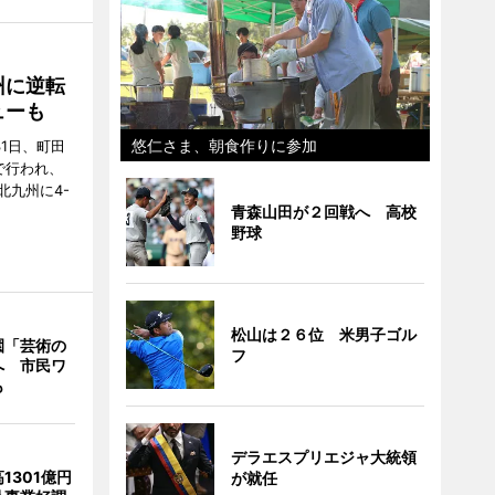
州に逆転
ューも
悠仁さま、朝食作りに参加
31日、町田
で行われ、
北九州に4-
青森山田が２回戦へ 高校
野球
松山は２６位 米男子ゴル
園「芸術の
フ
へ 市民ワ
も
デラエスプリエジャ大統領
1301億円
が就任