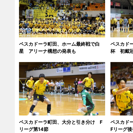
ペスカドーラ町田、ホーム最終戦で白
ペスカド
星 アリーナ構想の発表も
杯 初戴
ペスカドーラ町田、大分と引き分け F
ペスカド
リーグ第14節
Fリーグ