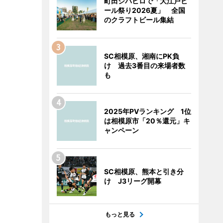
町田シバヒロで「大江戸ビ
ール祭り2026夏」 全国
のクラフトビール集結
SC相模原、湘南にPK負
け 過去3番目の来場者数
も
2025年PVランキング 1位
は相模原市「20％還元」キ
ャンペーン
SC相模原、熊本と引き分
け J3リーグ開幕
もっと見る