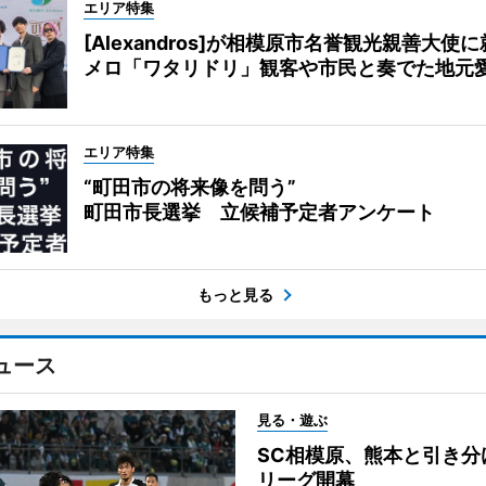
エリア特集
[Alexandros]が相模原市名誉観光親善大使
メロ「ワタリドリ」観客や市民と奏でた地元
エリア特集
“町田市の将来像を問う”
町田市長選挙 立候補予定者アンケート
もっと見る
ュース
見る・遊ぶ
SC相模原、熊本と引き分
リーグ開幕