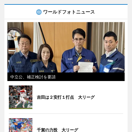
ワールドフォトニュース
中立公、補正検討を要請
吉田は２安打１打点 大リーグ
千賀の力投 大リーグ