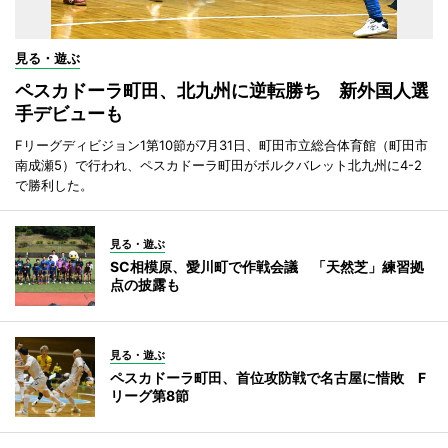
見る・遊ぶ
ペスカドーラ町田、北九州に逆転勝ち 新外国人選
手デビューも
Fリーグディビジョン1第10節が7月31日、町田市立総合体育館（町田市
南成瀬5）で行われ、ペスカドーラ町田がボルクバレット北九州に4-2
で勝利した。
見る・遊ぶ
SC相模原、愛川町で作戦会議 「天然芝」練習拠
点の披露も
見る・遊ぶ
ペスカドーラ町田、首位攻防戦で名古屋に惜敗 F
リーグ第8節