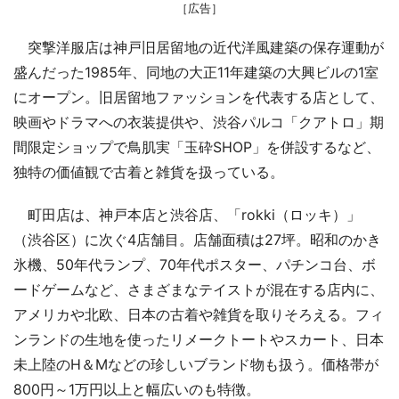
［広告］
突撃洋服店は神戸旧居留地の近代洋風建築の保存運動が
盛んだった1985年、同地の大正11年建築の大興ビルの1室
にオープン。旧居留地ファッションを代表する店として、
映画やドラマへの衣装提供や、渋谷パルコ「クアトロ」期
間限定ショップで鳥肌実「玉砕SHOP」を併設するなど、
独特の価値観で古着と雑貨を扱っている。
町田店は、神戸本店と渋谷店、「rokki（ロッキ）」
（渋谷区）に次ぐ4店舗目。店舗面積は27坪。昭和のかき
氷機、50年代ランプ、70年代ポスター、パチンコ台、ボ
ードゲームなど、さまざまなテイストが混在する店内に、
アメリカや北欧、日本の古着や雑貨を取りそろえる。フィ
ンランドの生地を使ったリメークトートやスカート、日本
未上陸のH＆Mなどの珍しいブランド物も扱う。価格帯が
800円～1万円以上と幅広いのも特徴。