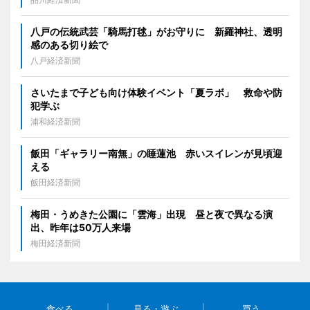
八戸の伝統武芸「騎馬打毬」がお守りに 新羅神社、透明
感のある切り絵で
八戸経済新聞
さいたまで子ども向け体験イベント「夏ラボ」 救命や防
犯学ぶ
浦和経済新聞
飯田「ギャラリー南無」の睡蓮池 赤いスイレンが見頃迎
える
飯田経済新聞
梅田・うめきた公園に「雲海」出現 昼と夜で異なる演
出、昨年は50万人来場
梅田経済新聞
食べる
見る・遊ぶ
買う