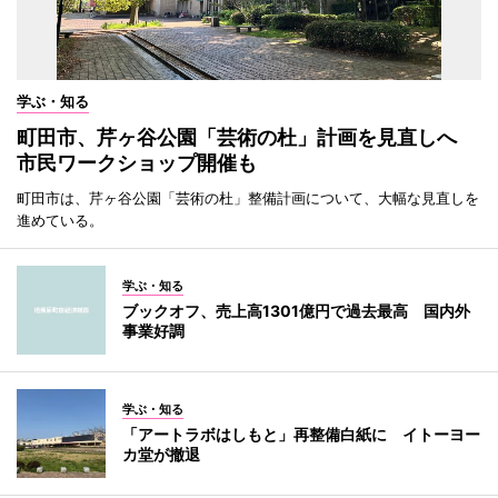
学ぶ・知る
町田市、芹ヶ谷公園「芸術の杜」計画を見直しへ
市民ワークショップ開催も
町田市は、芹ヶ谷公園「芸術の杜」整備計画について、大幅な見直しを
進めている。
学ぶ・知る
ブックオフ、売上高1301億円で過去最高 国内外
事業好調
学ぶ・知る
「アートラボはしもと」再整備白紙に イトーヨー
カ堂が撤退