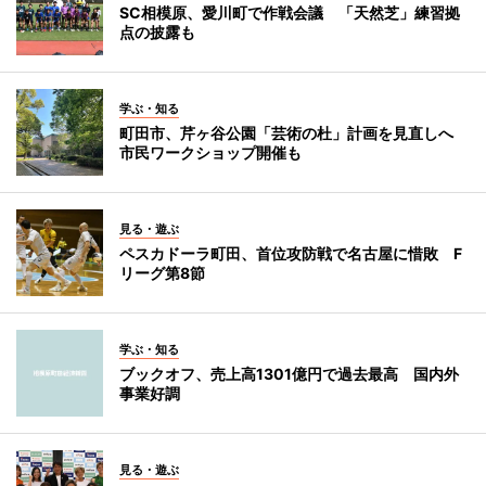
SC相模原、愛川町で作戦会議 「天然芝」練習拠
点の披露も
学ぶ・知る
町田市、芹ヶ谷公園「芸術の杜」計画を見直しへ
市民ワークショップ開催も
見る・遊ぶ
ペスカドーラ町田、首位攻防戦で名古屋に惜敗 F
リーグ第8節
学ぶ・知る
ブックオフ、売上高1301億円で過去最高 国内外
事業好調
見る・遊ぶ