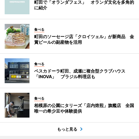
町田で「オランダフェス」 オランダ文化を多角的
に紹介
食べる
町田のソーセージ店「クロイツェル」が新商品 金
賞ビールの副産物を活用
食べる
ペスカドーラ町田、成瀬に複合型クラブハウス
「INOVA」 ブラジル料理店も
食べる
相模原の公園にタリーズ「店内焙煎」旗艦店 全国
唯一の希少豆や体験提供
もっと見る