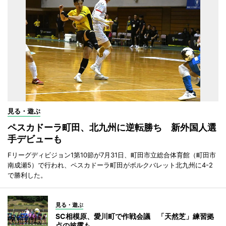
見る・遊ぶ
ペスカドーラ町田、北九州に逆転勝ち 新外国人選
手デビューも
Fリーグディビジョン1第10節が7月31日、町田市立総合体育館（町田市
南成瀬5）で行われ、ペスカドーラ町田がボルクバレット北九州に4-2
で勝利した。
見る・遊ぶ
SC相模原、愛川町で作戦会議 「天然芝」練習拠
点の披露も