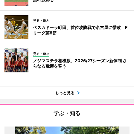
見る・遊ぶ
ペスカドーラ町田、首位攻防戦で名古屋に惜敗 F
リーグ第8節
見る・遊ぶ
ノジマステラ相模原、2026/27シーズン新体制 さ
らなる飛躍を誓う
もっと見る
学ぶ・知る