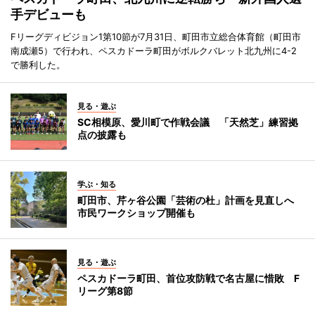
手デビューも
Fリーグディビジョン1第10節が7月31日、町田市立総合体育館（町田市
南成瀬5）で行われ、ペスカドーラ町田がボルクバレット北九州に4-2
で勝利した。
見る・遊ぶ
SC相模原、愛川町で作戦会議 「天然芝」練習拠
点の披露も
学ぶ・知る
町田市、芹ヶ谷公園「芸術の杜」計画を見直しへ
市民ワークショップ開催も
見る・遊ぶ
ペスカドーラ町田、首位攻防戦で名古屋に惜敗 F
リーグ第8節