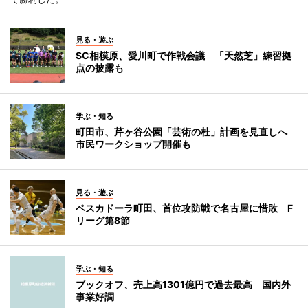
見る・遊ぶ
SC相模原、愛川町で作戦会議 「天然芝」練習拠
点の披露も
学ぶ・知る
町田市、芹ヶ谷公園「芸術の杜」計画を見直しへ
市民ワークショップ開催も
見る・遊ぶ
ペスカドーラ町田、首位攻防戦で名古屋に惜敗 F
リーグ第8節
学ぶ・知る
ブックオフ、売上高1301億円で過去最高 国内外
事業好調