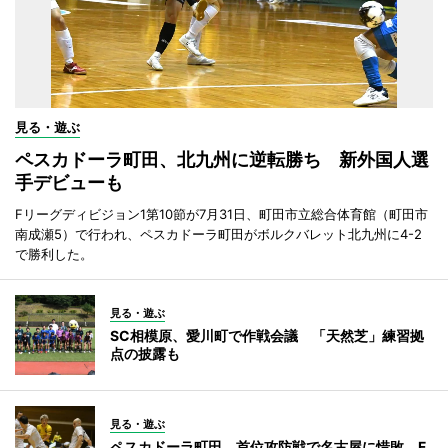
見る・遊ぶ
ペスカドーラ町田、北九州に逆転勝ち 新外国人選
手デビューも
Fリーグディビジョン1第10節が7月31日、町田市立総合体育館（町田市
南成瀬5）で行われ、ペスカドーラ町田がボルクバレット北九州に4-2
で勝利した。
見る・遊ぶ
SC相模原、愛川町で作戦会議 「天然芝」練習拠
点の披露も
見る・遊ぶ
ペスカドーラ町田、首位攻防戦で名古屋に惜敗 F