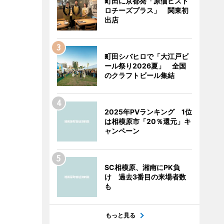
町田に京都発「原価ビスト
ロチーズプラス」 関東初
出店
町田シバヒロで「大江戸ビ
ール祭り2026夏」 全国
のクラフトビール集結
2025年PVランキング 1位
は相模原市「20％還元」キ
ャンペーン
SC相模原、湘南にPK負
け 過去3番目の来場者数
も
もっと見る