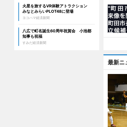
火星を旅するVR体験アトラクション
みなとみらいPLOT48に登場
ヨコハマ経済新聞
八広で町名誕生60周年祝賀会 小池都
知事も祝福
すみだ経済新聞
最新ニ