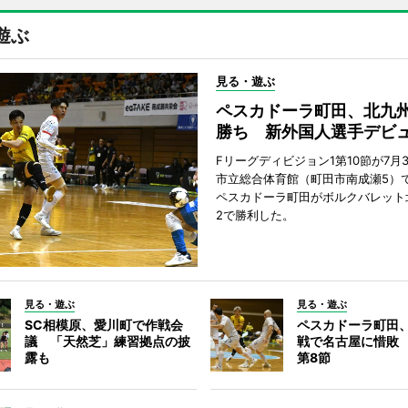
遊ぶ
見る・遊ぶ
ペスカドーラ町田、北九
勝ち 新外国人選手デビ
Fリーグディビジョン1第10節が7月
市立総合体育館（町田市南成瀬5）
ペスカドーラ町田がボルクバレット
2で勝利した。
見る・遊ぶ
見る・遊ぶ
SC相模原、愛川町で作戦会
ペスカドーラ町田
議 「天然芝」練習拠点の披
戦で名古屋に惜敗
露も
第8節