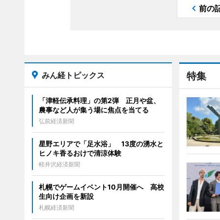
前の
みん経トピックス
特集
「津軽伝承料理」の第2弾 正月や盆、
農事など人が集う場に焦点を当てる
弘前経済新聞
星野エリアで「足水浴」 13度の湧水と
ヒノキ香るおけで清涼体験
軽井沢経済新聞
札幌でゲームイベント10月開催へ 高校
生向け企画を新設
札幌経済新聞