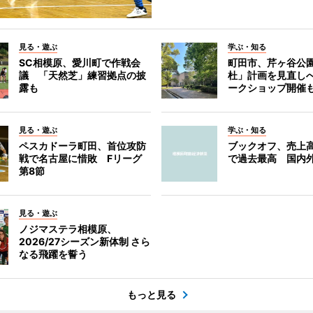
見る・遊ぶ
学ぶ・知る
SC相模原、愛川町で作戦会
町田市、芹ヶ谷公
議 「天然芝」練習拠点の披
杜」計画を見直し
露も
ークショップ開催
見る・遊ぶ
学ぶ・知る
ペスカドーラ町田、首位攻防
ブックオフ、売上高
戦で名古屋に惜敗 Fリーグ
で過去最高 国内
第8節
見る・遊ぶ
ノジマステラ相模原、
2026/27シーズン新体制 さら
なる飛躍を誓う
もっと見る