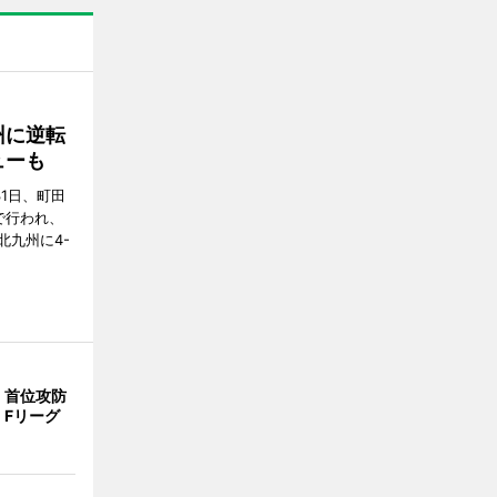
州に逆転
ューも
31日、町田
で行われ、
北九州に4-
、首位攻防
 Fリーグ