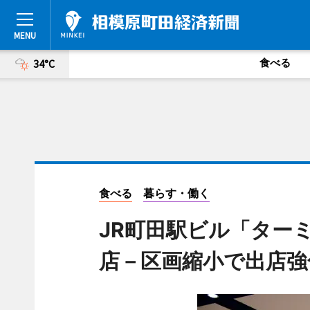
食べる
34°C
食べる
暮らす・働く
JR町田駅ビル「ター
店－区画縮小で出店強