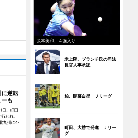
張本美和、４強入り
米上院、ブランチ氏の司法
長官人事承認
州に逆転
柏、開幕白星 Ｊリーグ
ューも
31日、町田
で行われ、
北九州に4-
町田、大勝で発進 Ｊリー
グ