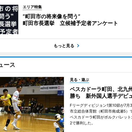
エリア特集
“町田市の将来像を問う”
町田市長選挙 立候補予定者アンケート
もっと見る
ュース
見る・遊ぶ
ペスカドーラ町田、北九
勝ち 新外国人選手デビ
Fリーグディビジョン1第10節が7月
市立総合体育館（町田市南成瀬5）
ペスカドーラ町田がボルクバレット
2で勝利した。