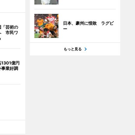
日本、豪州に惜敗 ラグビ
園「芸術の
ー
へ 市民ワ
も
もっと見る
1301億円
外事業好調