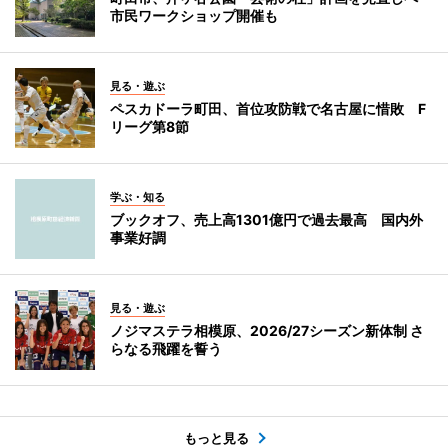
市民ワークショップ開催も
見る・遊ぶ
ペスカドーラ町田、首位攻防戦で名古屋に惜敗 F
リーグ第8節
学ぶ・知る
ブックオフ、売上高1301億円で過去最高 国内外
事業好調
見る・遊ぶ
ノジマステラ相模原、2026/27シーズン新体制 さ
らなる飛躍を誓う
もっと見る