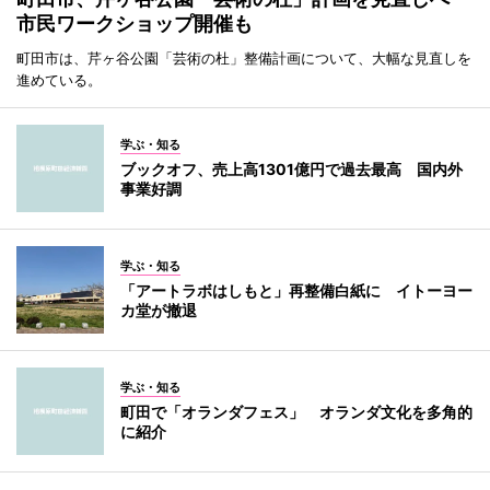
市民ワークショップ開催も
町田市は、芹ヶ谷公園「芸術の杜」整備計画について、大幅な見直しを
進めている。
学ぶ・知る
ブックオフ、売上高1301億円で過去最高 国内外
事業好調
学ぶ・知る
「アートラボはしもと」再整備白紙に イトーヨー
カ堂が撤退
学ぶ・知る
町田で「オランダフェス」 オランダ文化を多角的
に紹介