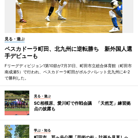
見る・遊ぶ
ペスカドーラ町田、北九州に逆転勝ち 新外国人選
手デビューも
Fリーグディビジョン1第10節が7月31日、町田市立総合体育館（町田市
南成瀬5）で行われ、ペスカドーラ町田がボルクバレット北九州に4-2
で勝利した。
見る・遊ぶ
SC相模原、愛川町で作戦会議 「天然芝」練習拠
点の披露も
学ぶ・知る
町田市、芹ヶ谷公園「芸術の杜」計画を見直しへ