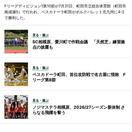
Fリーグディビジョン1第10節が7月31日、町田市立総合体育館（町田市
南成瀬5）で行われ、ペスカドーラ町田がボルクバレット北九州に4-2
で勝利した。
見る・遊ぶ
SC相模原、愛川町で作戦会議 「天然芝」練習拠
点の披露も
見る・遊ぶ
ペスカドーラ町田、首位攻防戦で名古屋に惜敗 F
リーグ第8節
見る・遊ぶ
ノジマステラ相模原、2026/27シーズン新体制 さ
らなる飛躍を誓う