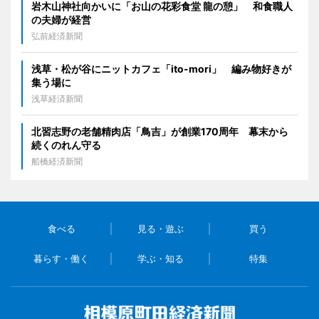
岩木山神社向かいに「お山の花彩食堂 龍の憩」 和食職人
の夫婦が経営
弘前経済新聞
浅草・松が谷にニットカフェ「ito-mori」 編み物好きが
集う場に
浅草経済新聞
北習志野の老舗精肉店「鳥吉」が創業170周年 幕末から
続くのれん守る
船橋経済新聞
食べる
見る・遊ぶ
買う
暮らす・働く
学ぶ・知る
特集