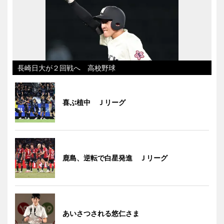
長崎日大が２回戦へ 高校野球
喜ぶ植中 Ｊリーグ
鹿島、逆転で白星発進 Ｊリーグ
あいさつされる悠仁さま