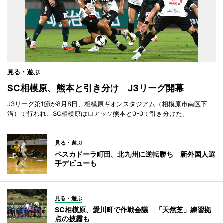
見る・遊ぶ
SC相模原、熊本と引き分け J3リーグ開幕
J3リーグ第1節が8月8日、相模原ギオンスタジアム（相模原市南区下
溝）で行われ、SC相模原はロアッソ熊本と0-0で引き分けた。
見る・遊ぶ
ペスカドーラ町田、北九州に逆転勝ち 新外国人選
手デビューも
見る・遊ぶ
SC相模原、愛川町で作戦会議 「天然芝」練習拠
点の披露も