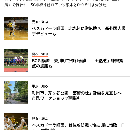
溝）で行われ、SC相模原はロアッソ熊本と0-0で引き分けた。
見る・遊ぶ
ペスカドーラ町田、北九州に逆転勝ち 新外国人選
手デビューも
見る・遊ぶ
SC相模原、愛川町で作戦会議 「天然芝」練習拠
点の披露も
学ぶ・知る
町田市、芹ヶ谷公園「芸術の杜」計画を見直しへ
市民ワークショップ開催も
見る・遊ぶ
ペスカドーラ町田、首位攻防戦で名古屋に惜敗 F