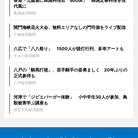
香港・九龍塘に韓国料理店「Social」 韓国定番料理を現
代風に
香港経済新聞
関門海峡花火大会、無料エリアなしの門司側をライブ配信
小倉経済新聞
八広で「八八祭り」 1500人が提灯行列、多幸アートも
すみだ経済新聞
八戸の「騎馬打毬」、若手騎手の姿勇ましく 20年ぶりの
正式参拝も
八戸経済新聞
河津で「ジビエバーガー体験」 小中学生30人が参加、鳥
獣被害学ぶ講座も
伊豆下田経済新聞