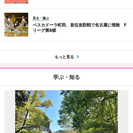
見る・遊ぶ
ペスカドーラ町田、首位攻防戦で名古屋に惜敗 F
リーグ第8節
もっと見る
学ぶ・知る