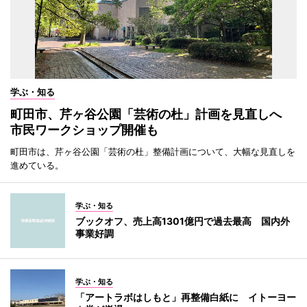
学ぶ・知る
町田市、芹ヶ谷公園「芸術の杜」計画を見直しへ
市民ワークショップ開催も
町田市は、芹ヶ谷公園「芸術の杜」整備計画について、大幅な見直しを
進めている。
学ぶ・知る
ブックオフ、売上高1301億円で過去最高 国内外
事業好調
学ぶ・知る
「アートラボはしもと」再整備白紙に イトーヨー