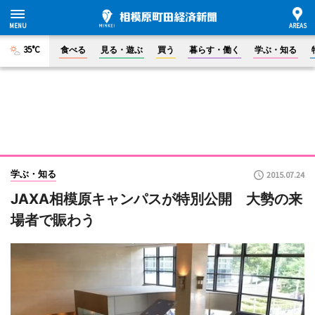
35°C
食べる
見る・遊ぶ
買う
暮らす・働く
学ぶ・知る
学ぶ・知る
2015.07.24
JAXA相模原キャンパスが特別公開 大勢の来
場者で賑わう