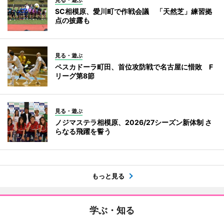
SC相模原、愛川町で作戦会議 「天然芝」練習拠
点の披露も
見る・遊ぶ
ペスカドーラ町田、首位攻防戦で名古屋に惜敗 F
リーグ第8節
見る・遊ぶ
ノジマステラ相模原、2026/27シーズン新体制 さ
らなる飛躍を誓う
もっと見る
学ぶ・知る