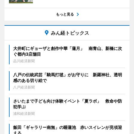
もっと見る
みん経トピックス
大井町にギョーザと創作中華「蓮月」 南青山、新橋に次
ぐ都内3店舗目
品川経済新聞
八戸の伝統武芸「騎馬打毬」がお守りに 新羅神社、透明
感のある切り絵で
八戸経済新聞
さいたまで子ども向け体験イベント「夏ラボ」 救命や防
犯学ぶ
浦和経済新聞
飯田「ギャラリー南無」の睡蓮池 赤いスイレンが見頃迎
える