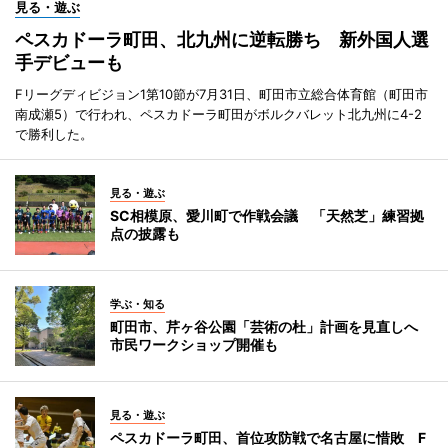
見る・遊ぶ
ペスカドーラ町田、北九州に逆転勝ち 新外国人選
手デビューも
Fリーグディビジョン1第10節が7月31日、町田市立総合体育館（町田市
南成瀬5）で行われ、ペスカドーラ町田がボルクバレット北九州に4-2
で勝利した。
見る・遊ぶ
SC相模原、愛川町で作戦会議 「天然芝」練習拠
点の披露も
学ぶ・知る
町田市、芹ヶ谷公園「芸術の杜」計画を見直しへ
市民ワークショップ開催も
見る・遊ぶ
ペスカドーラ町田、首位攻防戦で名古屋に惜敗 F