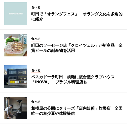
食べる
町田で「オランダフェス」 オランダ文化を多角的
に紹介
食べる
町田のソーセージ店「クロイツェル」が新商品 金
賞ビールの副産物を活用
食べる
ペスカドーラ町田、成瀬に複合型クラブハウス
「INOVA」 ブラジル料理店も
食べる
相模原の公園にタリーズ「店内焙煎」旗艦店 全国
唯一の希少豆や体験提供