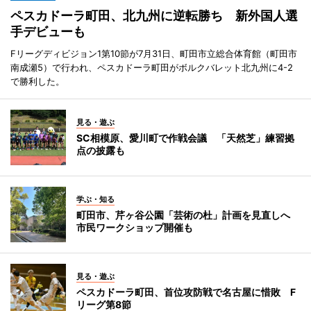
ペスカドーラ町田、北九州に逆転勝ち 新外国人選
手デビューも
Fリーグディビジョン1第10節が7月31日、町田市立総合体育館（町田市
南成瀬5）で行われ、ペスカドーラ町田がボルクバレット北九州に4-2
で勝利した。
見る・遊ぶ
SC相模原、愛川町で作戦会議 「天然芝」練習拠
点の披露も
学ぶ・知る
町田市、芹ヶ谷公園「芸術の杜」計画を見直しへ
市民ワークショップ開催も
見る・遊ぶ
ペスカドーラ町田、首位攻防戦で名古屋に惜敗 F
リーグ第8節