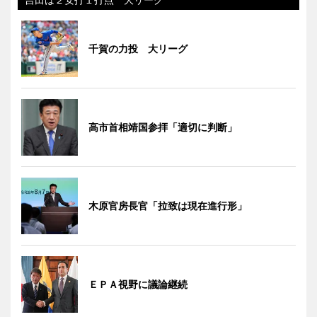
千賀の力投 大リーグ
高市首相靖国参拝「適切に判断」
木原官房長官「拉致は現在進行形」
ＥＰＡ視野に議論継続