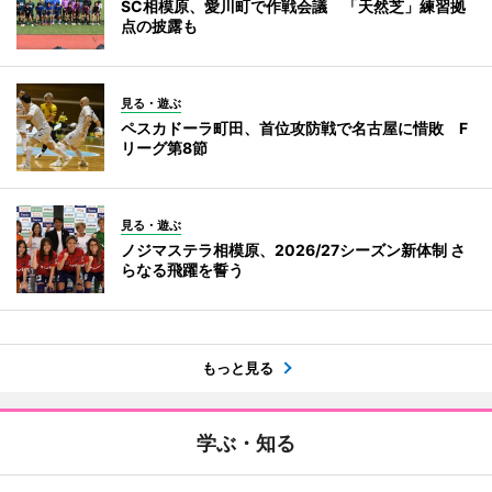
SC相模原、愛川町で作戦会議 「天然芝」練習拠
点の披露も
見る・遊ぶ
ペスカドーラ町田、首位攻防戦で名古屋に惜敗 F
リーグ第8節
見る・遊ぶ
ノジマステラ相模原、2026/27シーズン新体制 さ
らなる飛躍を誓う
もっと見る
学ぶ・知る