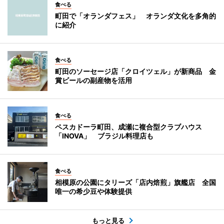
食べる
町田で「オランダフェス」 オランダ文化を多角的
に紹介
食べる
町田のソーセージ店「クロイツェル」が新商品 金
賞ビールの副産物を活用
食べる
ペスカドーラ町田、成瀬に複合型クラブハウス
「INOVA」 ブラジル料理店も
食べる
相模原の公園にタリーズ「店内焙煎」旗艦店 全国
唯一の希少豆や体験提供
もっと見る