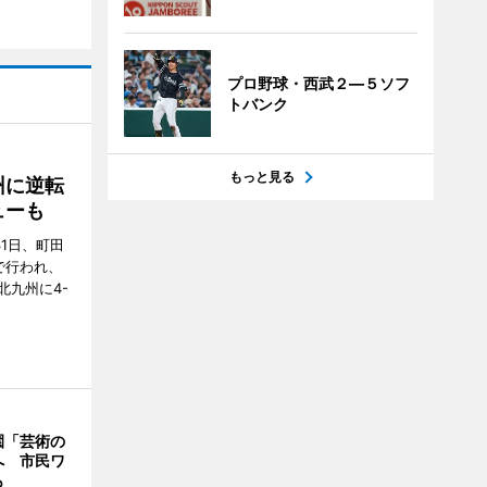
プロ野球・西武２―５ソフ
トバンク
もっと見る
州に逆転
ューも
31日、町田
で行われ、
北九州に4-
園「芸術の
へ 市民ワ
も