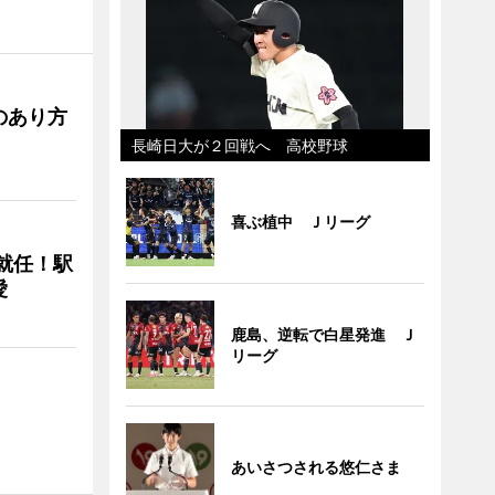
のあり方
長崎日大が２回戦へ 高校野球
喜ぶ植中 Ｊリーグ
に就任！駅
愛
鹿島、逆転で白星発進 Ｊ
リーグ
あいさつされる悠仁さま