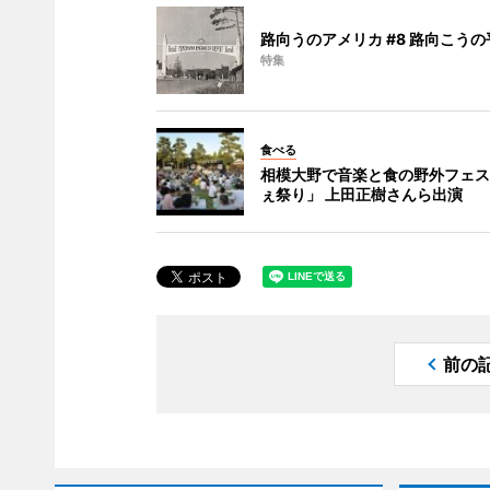
路向うのアメリカ #8 路向こうの
特集
食べる
相模大野で音楽と食の野外フェス
ぇ祭り」 上田正樹さんら出演
前の