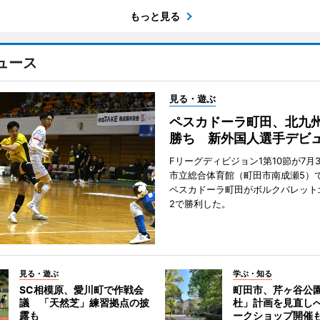
もっと見る
ュース
見る・遊ぶ
ペスカドーラ町田、北九
勝ち 新外国人選手デビ
Fリーグディビジョン1第10節が7月
市立総合体育館（町田市南成瀬5）
ペスカドーラ町田がボルクバレット
2で勝利した。
見る・遊ぶ
学ぶ・知る
SC相模原、愛川町で作戦会
町田市、芹ヶ谷公
議 「天然芝」練習拠点の披
杜」計画を見直し
露も
ークショップ開催