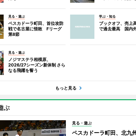
見る・遊ぶ
学ぶ・知る
ペスカドーラ町田、首位攻防
ブックオフ、売上高
戦で名古屋に惜敗 Fリーグ
で過去最高 国内
第8節
見る・遊ぶ
ノジマステラ相模原、
2026/27シーズン新体制 さら
なる飛躍を誓う
もっと見る
遊ぶ
見る・遊ぶ
ペスカドーラ町田、北九