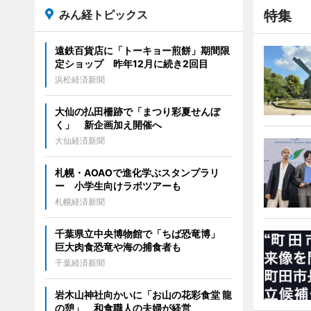
みん経トピックス
特集
遠鉄百貨店に「トーキョー煎餅」期間限
定ショップ 昨年12月に続き2回目
浜松経済新聞
大仙の払田柵跡で「まつり彩夏せんぼ
く」 新企画加え開催へ
大仙経済新聞
札幌・AOAOで進化学ぶスタンプラリ
ー 小学生向けラボツアーも
札幌経済新聞
千葉県立中央博物館で「ちば恐竜博」
巨大肉食恐竜や海の捕食者も
千葉経済新聞
岩木山神社向かいに「お山の花彩食堂 龍
の憩」 和食職人の夫婦が経営