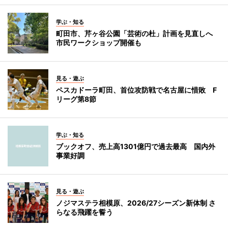
学ぶ・知る
町田市、芹ヶ谷公園「芸術の杜」計画を見直しへ
市民ワークショップ開催も
見る・遊ぶ
ペスカドーラ町田、首位攻防戦で名古屋に惜敗 F
リーグ第8節
学ぶ・知る
ブックオフ、売上高1301億円で過去最高 国内外
事業好調
見る・遊ぶ
ノジマステラ相模原、2026/27シーズン新体制 さ
らなる飛躍を誓う