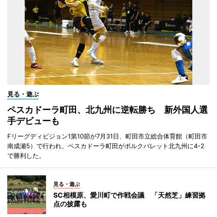
見る・遊ぶ
ペスカドーラ町田、北九州に逆転勝ち 新外国人選
手デビューも
Fリーグディビジョン1第10節が7月31日、町田市立総合体育館（町田市
南成瀬5）で行われ、ペスカドーラ町田がボルクバレット北九州に4-2
で勝利した。
見る・遊ぶ
SC相模原、愛川町で作戦会議 「天然芝」練習拠
点の披露も