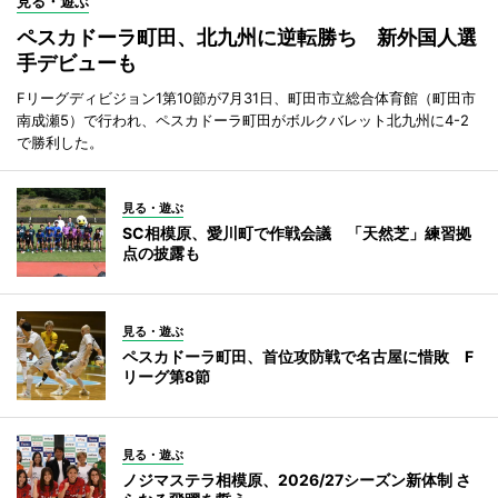
見る・遊ぶ
ペスカドーラ町田、北九州に逆転勝ち 新外国人選
手デビューも
Fリーグディビジョン1第10節が7月31日、町田市立総合体育館（町田市
南成瀬5）で行われ、ペスカドーラ町田がボルクバレット北九州に4-2
で勝利した。
見る・遊ぶ
SC相模原、愛川町で作戦会議 「天然芝」練習拠
点の披露も
見る・遊ぶ
ペスカドーラ町田、首位攻防戦で名古屋に惜敗 F
リーグ第8節
見る・遊ぶ
ノジマステラ相模原、2026/27シーズン新体制 さ