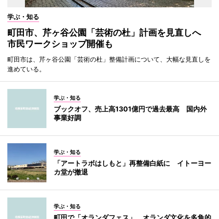
学ぶ・知る
町田市、芹ヶ谷公園「芸術の杜」計画を見直しへ
市民ワークショップ開催も
町田市は、芹ヶ谷公園「芸術の杜」整備計画について、大幅な見直しを
進めている。
学ぶ・知る
ブックオフ、売上高1301億円で過去最高 国内外
事業好調
学ぶ・知る
「アートラボはしもと」再整備白紙に イトーヨー
カ堂が撤退
学ぶ・知る
町田で「オランダフェス」 オランダ文化を多角的