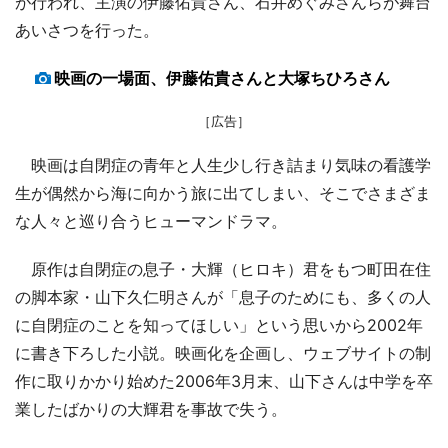
が行われ、主演の伊藤佑貴さん、石井めぐみさんらが舞台
あいさつを行った。
映画の一場面、伊藤佑貴さんと大塚ちひろさん
［広告］
映画は自閉症の青年と人生少し行き詰まり気味の看護学
生が偶然から海に向かう旅に出てしまい、そこでさまざま
な人々と巡り合うヒューマンドラマ。
原作は自閉症の息子・大輝（ヒロキ）君をもつ町田在住
の脚本家・山下久仁明さんが「息子のためにも、多くの人
に自閉症のことを知ってほしい」という思いから2002年
に書き下ろした小説。映画化を企画し、ウェブサイトの制
作に取りかかり始めた2006年3月末、山下さんは中学を卒
業したばかりの大輝君を事故で失う。