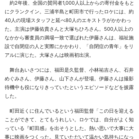
約2年後、全国の賛同者1,000人以上からの寄付金をもと
にクランクイン。三浦半島と町田市で行ったロケには、約
40人の現場スタッフと延べ80人のエキストラがかかわっ
た。主演は伊藤佑貴さんと大塚ちひろさん。500人以上の
なかから審査員の満場一致で選ばれた伊藤さんは、福祉施
設で自閉症の人と実際にかかわり、「自閉症の青年」をリ
アルに演じた。大塚さんは映画初出演。
舞台あいさつには、福田是久監督、小林祐吉さん、石井
めぐみさん、伊藤さん、山下さんが登場。伊藤さんは撮影
待機中も役になりきっていたというエピソードなどを披露
した。
町田近くに住んでいるという福田監督「この日を迎える
ことができて、とてもうれしい。ロケでは、自分がよく知
っている『町田感』を出そうとした。熱い思いで大事に大
事に映画をつくった。見ていただいて温かい気持ちになっ