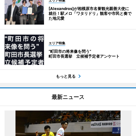
エリア特集
[Alexandros]が相模原市名誉観光親善大使に
就任！駅メロ「ワタリドリ」観客や市民と奏で
た地元愛
エリア特集
“町田市の将来像を問う”
町田市長選挙 立候補予定者アンケート
もっと見る
最新ニュース