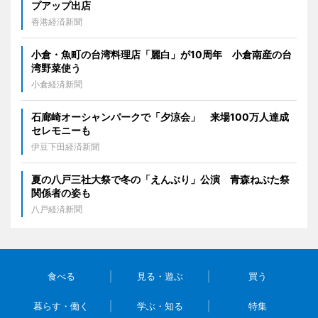
プアップ出店
香港経済新聞
小倉・魚町の台湾料理店「麗白」が10周年 小倉南産の台
湾野菜使う
小倉経済新聞
石廊崎オーシャンパークで「夕涼会」 来場100万人達成
セレモニーも
伊豆下田経済新聞
夏の八戸三社大祭で冬の「えんぶり」公演 青森ねぶた祭
関係者の姿も
八戸経済新聞
食べる
見る・遊ぶ
買う
暮らす・働く
学ぶ・知る
特集