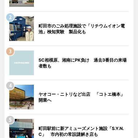
町田市のごみ処理施設で「リチウムイオン電
池」検知実験 製品化も
SC相模原、湘南にPK負け 過去3番目の来場
者数も
ヤオコー・ニトリなど出店 「コトエ橋本」
開業へ
町田駅前に新アミューズメント施設「S.Y.N.
C」 市内初の常設謎解き店も