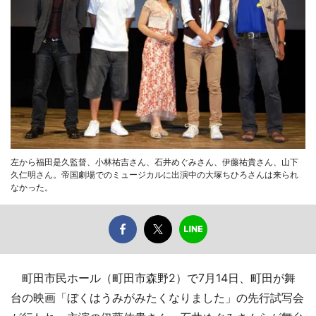
左から福田是久監督、小林祐吉さん、石井めぐみさん、伊藤祐貴さん、山下
久仁明さん。帝国劇場でのミュージカルに出演中の大塚ちひろさんは来られ
なかった。
町田市民ホール（町田市森野2）で7月14日、町田が舞
台の映画「ぼくはうみがみたくなりました」の先行試写会