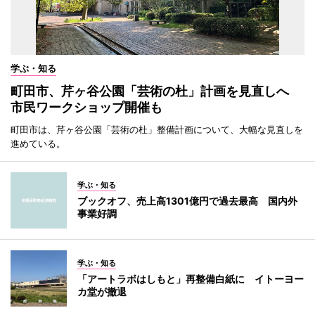
学ぶ・知る
町田市、芹ヶ谷公園「芸術の杜」計画を見直しへ
市民ワークショップ開催も
町田市は、芹ヶ谷公園「芸術の杜」整備計画について、大幅な見直しを
進めている。
学ぶ・知る
ブックオフ、売上高1301億円で過去最高 国内外
事業好調
学ぶ・知る
「アートラボはしもと」再整備白紙に イトーヨー
カ堂が撤退