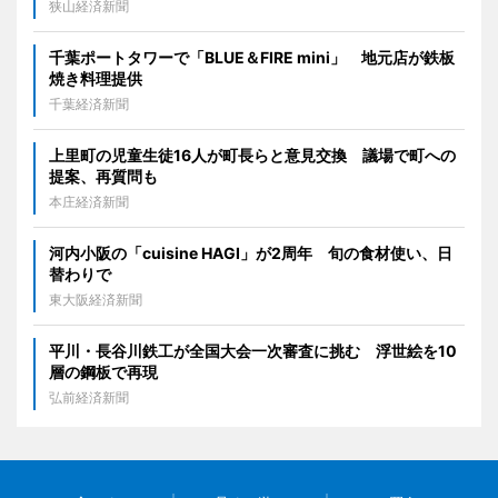
狭山経済新聞
千葉ポートタワーで「BLUE＆FIRE mini」 地元店が鉄板
焼き料理提供
千葉経済新聞
上里町の児童生徒16人が町長らと意見交換 議場で町への
提案、再質問も
本庄経済新聞
河内小阪の「cuisine HAGI」が2周年 旬の食材使い、日
替わりで
東大阪経済新聞
平川・長谷川鉄工が全国大会一次審査に挑む 浮世絵を10
層の鋼板で再現
弘前経済新聞