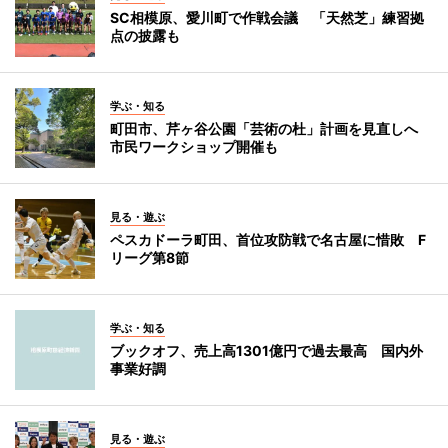
SC相模原、愛川町で作戦会議 「天然芝」練習拠
点の披露も
学ぶ・知る
町田市、芹ヶ谷公園「芸術の杜」計画を見直しへ
市民ワークショップ開催も
見る・遊ぶ
ペスカドーラ町田、首位攻防戦で名古屋に惜敗 F
リーグ第8節
学ぶ・知る
ブックオフ、売上高1301億円で過去最高 国内外
事業好調
見る・遊ぶ