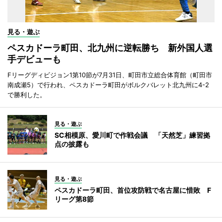
見る・遊ぶ
ペスカドーラ町田、北九州に逆転勝ち 新外国人選
手デビューも
Fリーグディビジョン1第10節が7月31日、町田市立総合体育館（町田市
南成瀬5）で行われ、ペスカドーラ町田がボルクバレット北九州に4-2
で勝利した。
見る・遊ぶ
SC相模原、愛川町で作戦会議 「天然芝」練習拠
点の披露も
見る・遊ぶ
ペスカドーラ町田、首位攻防戦で名古屋に惜敗 F
リーグ第8節