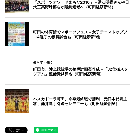
「スポーツアワードまちだ2010」－溝江明香さんや日
大三高野球部らが最終選考へ（町田経済新聞）
町田の体育館でスポーツフェス－女子テニストッププ
ロ4選手の模範試合も（町田経済新聞）
暮らす・働く
町田市、陸上競技場の整備計画案作成－「J2仕様スタ
ジアム」整備費試算も（町田経済新聞）
ペスカドーラ町田、今季最終戦で勝利－元日本代表主
将、藤井選手引退セレモニーも（町田経済新聞）