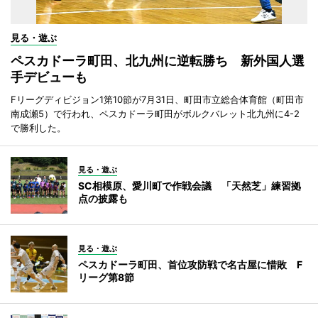
見る・遊ぶ
ペスカドーラ町田、北九州に逆転勝ち 新外国人選
手デビューも
Fリーグディビジョン1第10節が7月31日、町田市立総合体育館（町田市
南成瀬5）で行われ、ペスカドーラ町田がボルクバレット北九州に4-2
で勝利した。
見る・遊ぶ
SC相模原、愛川町で作戦会議 「天然芝」練習拠
点の披露も
見る・遊ぶ
ペスカドーラ町田、首位攻防戦で名古屋に惜敗 F
リーグ第8節