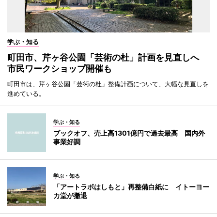
学ぶ・知る
町田市、芹ヶ谷公園「芸術の杜」計画を見直しへ
市民ワークショップ開催も
町田市は、芹ヶ谷公園「芸術の杜」整備計画について、大幅な見直しを
進めている。
学ぶ・知る
ブックオフ、売上高1301億円で過去最高 国内外
事業好調
学ぶ・知る
「アートラボはしもと」再整備白紙に イトーヨー
カ堂が撤退