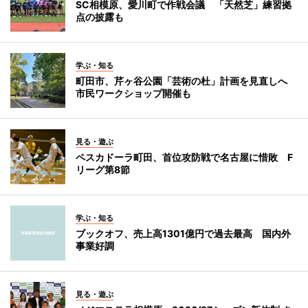
SC相模原、愛川町で作戦会議 「天然芝」練習拠
点の披露も
学ぶ・知る
町田市、芹ヶ谷公園「芸術の杜」計画を見直しへ
市民ワークショップ開催も
見る・遊ぶ
ペスカドーラ町田、首位攻防戦で名古屋に惜敗 F
リーグ第8節
学ぶ・知る
ブックオフ、売上高1301億円で過去最高 国内外
事業好調
見る・遊ぶ