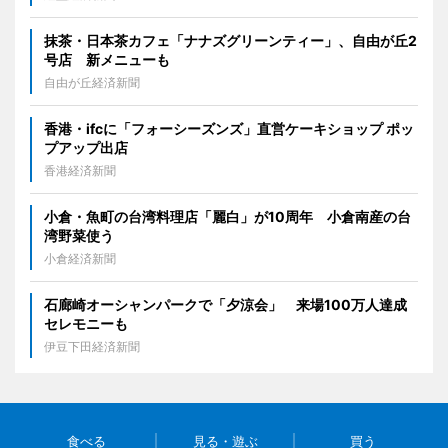
抹茶・日本茶カフェ「ナナズグリーンティー」、自由が丘2
号店 新メニューも
自由が丘経済新聞
香港・ifcに「フォーシーズンズ」直営ケーキショップ ポッ
プアップ出店
香港経済新聞
小倉・魚町の台湾料理店「麗白」が10周年 小倉南産の台
湾野菜使う
小倉経済新聞
石廊崎オーシャンパークで「夕涼会」 来場100万人達成
セレモニーも
伊豆下田経済新聞
食べる
見る・遊ぶ
買う