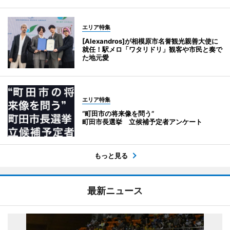
エリア特集
[Alexandros]が相模原市名誉観光親善大使に
就任！駅メロ「ワタリドリ」観客や市民と奏で
た地元愛
エリア特集
“町田市の将来像を問う”
町田市長選挙 立候補予定者アンケート
もっと見る
最新ニュース