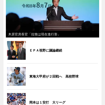
木原官房長官「拉致は現在進行形」
ＥＰＡ視野に議論継続
東海大甲府が２回戦へ 高校野球
岡本は１安打 大リーグ