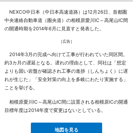
NEXCO中日本（中日本高速道路）は12月26日、首都圏
中央連絡自動車道（圏央道）の相模原愛川IC～高尾山IC間
の開通時期を2014年6月に見直すと発表した。
［広告］
2014年3月の完成へ向けて工事が行われていた同区間。
約3カ月の遅延となる。遅れの理由として、同社は「想定
よりも固い岩盤が確認され工事の進捗（しんちょく）に遅
れが生じた」「安全対策の向上を多岐にわたり実施する」
ことを挙げる。
相模原愛川IC～高尾山IC間に設置される相模原ICの開通
目標年度は2014年度で変更はないとしている。
地図を見る