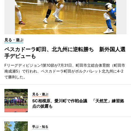
見る・遊ぶ
ペスカドーラ町田、北九州に逆転勝ち 新外国人選
手デビューも
Fリーグディビジョン1第10節が7月31日、町田市立総合体育館（町田市
南成瀬5）で行われ、ペスカドーラ町田がボルクバレット北九州に4-2
で勝利した。
見る・遊ぶ
SC相模原、愛川町で作戦会議 「天然芝」練習拠
点の披露も
学ぶ・知る