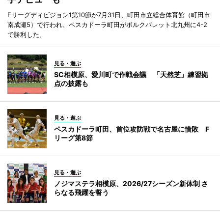
Fリーグディビジョン1第10節が7月31日、町田市立総合体育館（町田市
南成瀬5）で行われ、ペスカドーラ町田がボルクバレット北九州に4-2
で勝利した。
見る・遊ぶ
SC相模原、愛川町で作戦会議 「天然芝」練習拠
点の披露も
見る・遊ぶ
ペスカドーラ町田、首位攻防戦で名古屋に惜敗 F
リーグ第8節
見る・遊ぶ
ノジマステラ相模原、2026/27シーズン新体制 さ
らなる飛躍を誓う