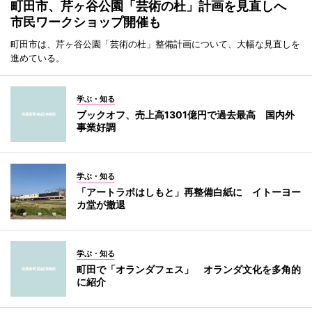
町田市、芹ヶ谷公園「芸術の杜」計画を見直しへ
市民ワークショップ開催も
町田市は、芹ヶ谷公園「芸術の杜」整備計画について、大幅な見直しを
進めている。
学ぶ・知る
ブックオフ、売上高1301億円で過去最高 国内外
事業好調
学ぶ・知る
「アートラボはしもと」再整備白紙に イトーヨー
カ堂が撤退
学ぶ・知る
町田で「オランダフェス」 オランダ文化を多角的
に紹介