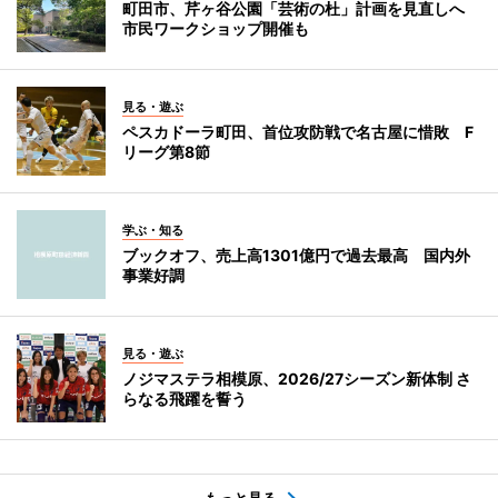
町田市、芹ヶ谷公園「芸術の杜」計画を見直しへ
市民ワークショップ開催も
見る・遊ぶ
ペスカドーラ町田、首位攻防戦で名古屋に惜敗 F
リーグ第8節
学ぶ・知る
ブックオフ、売上高1301億円で過去最高 国内外
事業好調
見る・遊ぶ
ノジマステラ相模原、2026/27シーズン新体制 さ
らなる飛躍を誓う