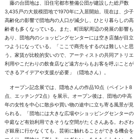
藤の台団地は、旧住宅都市整備公団が建設した総戸数
3,435戸の大規模団地で1970年に入居開始。現在は、少子
高齢化の影響で団地内の人口が減少し、ひとり暮らしの高
齢者も多くなっている。また、町田駅周辺の発展の影響も
あり、団地内のショッピングセンターには空き店舗が目立
つようになっている。「ここで商売をするのは難しいと思
う。家賃が比較的安いので、アーティストの共同アトリエ
利用やこだわりの飲食店など遠方からもお客を呼ぶことが
できるアイデアや支援が必要」（隠地さん）。
オープン記念展では、隠地さんの作品10点（ペイント8
点、エッチング2点）を展示。オープン後は、団地の中高
年の女性を中心に散歩や買い物の途中に立ち寄る風景が見
られる。「団地には大きな広場やショッピングセンターの
中庭など有効利用できそうな空間がたくさんある。わざわ
ざ銀座に行かなくても、芸術に触れることができる機会を