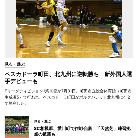
見る・遊ぶ
ペスカドーラ町田、北九州に逆転勝ち 新外国人選
手デビューも
Fリーグディビジョン1第10節が7月31日、町田市立総合体育館（町田市
南成瀬5）で行われ、ペスカドーラ町田がボルクバレット北九州に4-2
で勝利した。
見る・遊ぶ
SC相模原、愛川町で作戦会議 「天然芝」練習拠
点の披露も