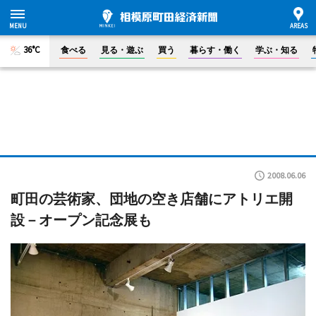
36°C
食べる
見る・遊ぶ
買う
暮らす・働く
学ぶ・知る
2008.06.06
町田の芸術家、団地の空き店舗にアトリエ開
設－オープン記念展も