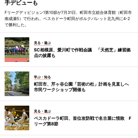
手デビューも
Fリーグディビジョン1第10節が7月31日、町田市立総合体育館（町田市
南成瀬5）で行われ、ペスカドーラ町田がボルクバレット北九州に4-2
で勝利した。
見る・遊ぶ
SC相模原、愛川町で作戦会議 「天然芝」練習拠
点の披露も
学ぶ・知る
町田市、芹ヶ谷公園「芸術の杜」計画を見直しへ
市民ワークショップ開催も
見る・遊ぶ
ペスカドーラ町田、首位攻防戦で名古屋に惜敗 F
リーグ第8節