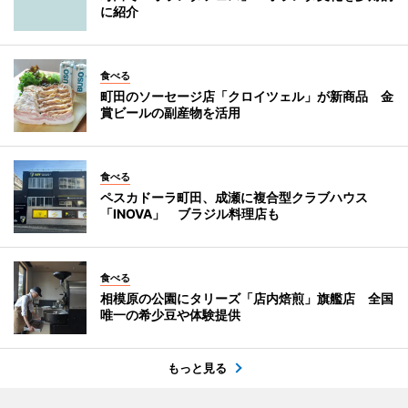
に紹介
食べる
町田のソーセージ店「クロイツェル」が新商品 金
賞ビールの副産物を活用
食べる
ペスカドーラ町田、成瀬に複合型クラブハウス
「INOVA」 ブラジル料理店も
食べる
相模原の公園にタリーズ「店内焙煎」旗艦店 全国
唯一の希少豆や体験提供
もっと見る