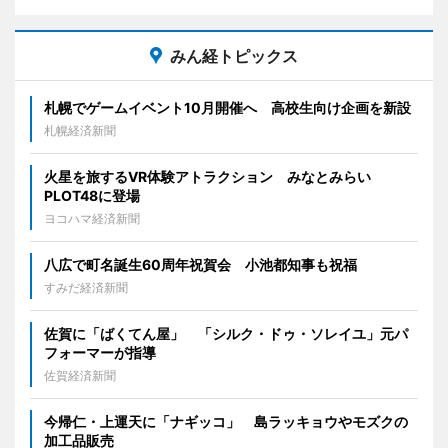
みん経トピックス
札幌でゲームイベント10月開催へ 高校生向け企画を新設
札幌経済新聞
火星を旅するVR体験アトラクション みなとみらい
PLOT48に登場
ヨコハマ経済新聞
八広で町名誕生60周年祝賀会 小池都知事も祝福
すみだ経済新聞
佐賀に「ばくてん屋」 「シルク・ドゥ・ソレイユ」元パ
フォーマーが指導
佐賀経済新聞
今帰仁・上運天に「ナギッコ」 島ラッキョウやモズクの
加工品販売