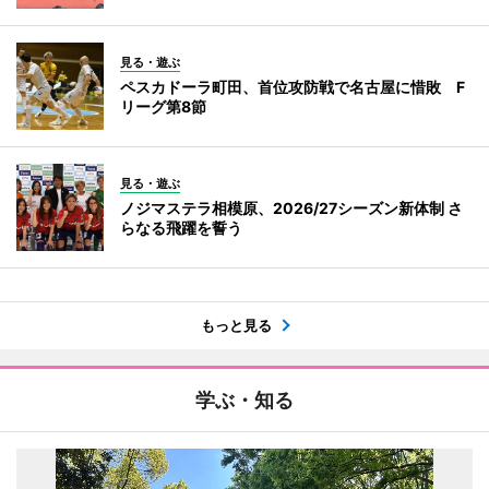
見る・遊ぶ
ペスカドーラ町田、首位攻防戦で名古屋に惜敗 F
リーグ第8節
見る・遊ぶ
ノジマステラ相模原、2026/27シーズン新体制 さ
らなる飛躍を誓う
もっと見る
学ぶ・知る