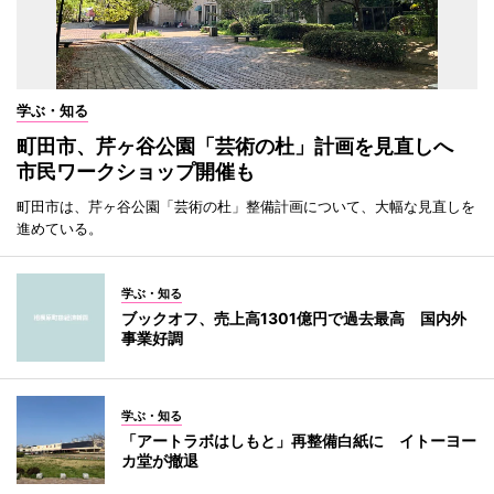
学ぶ・知る
町田市、芹ヶ谷公園「芸術の杜」計画を見直しへ
市民ワークショップ開催も
町田市は、芹ヶ谷公園「芸術の杜」整備計画について、大幅な見直しを
進めている。
学ぶ・知る
ブックオフ、売上高1301億円で過去最高 国内外
事業好調
学ぶ・知る
「アートラボはしもと」再整備白紙に イトーヨー
カ堂が撤退