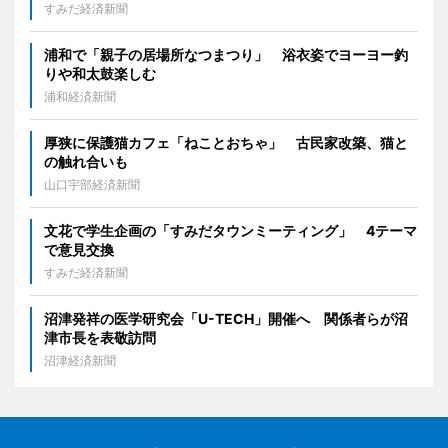
すみだ経済新聞
浦和で「親子の居場所なつまつり」 浴衣姿でヨーヨー釣
りや和太鼓楽しむ
浦和経済新聞
厚狭に保護猫カフェ「ねことおちゃ」 古民家改築、猫と
の触れ合いも
山口宇部経済新聞
文花で学生企画の「すみだタウンミーティング」 4テーマ
で意見交換
すみだ経済新聞
沼津発祥の医学研究会「U-TECH」開催へ 関係者らが沼
津市長を表敬訪問
沼津経済新聞