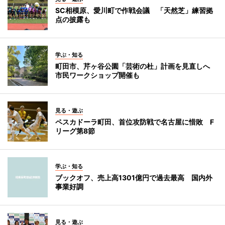
SC相模原、愛川町で作戦会議 「天然芝」練習拠
点の披露も
学ぶ・知る
町田市、芹ヶ谷公園「芸術の杜」計画を見直しへ
市民ワークショップ開催も
見る・遊ぶ
ペスカドーラ町田、首位攻防戦で名古屋に惜敗 F
リーグ第8節
学ぶ・知る
ブックオフ、売上高1301億円で過去最高 国内外
事業好調
見る・遊ぶ