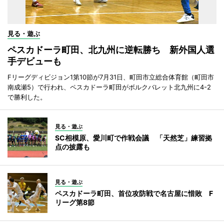
見る・遊ぶ
ペスカドーラ町田、北九州に逆転勝ち 新外国人選
手デビューも
Fリーグディビジョン1第10節が7月31日、町田市立総合体育館（町田市
南成瀬5）で行われ、ペスカドーラ町田がボルクバレット北九州に4-2
で勝利した。
見る・遊ぶ
SC相模原、愛川町で作戦会議 「天然芝」練習拠
点の披露も
見る・遊ぶ
ペスカドーラ町田、首位攻防戦で名古屋に惜敗 F
リーグ第8節