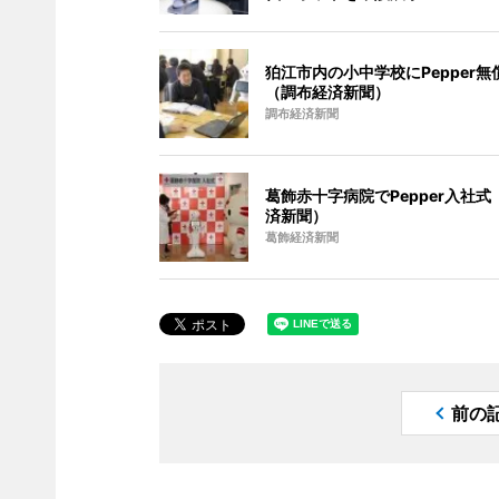
狛江市内の小中学校にPepper無
（調布経済新聞）
調布経済新聞
葛飾赤十字病院でPepper入社式
済新聞）
葛飾経済新聞
前の