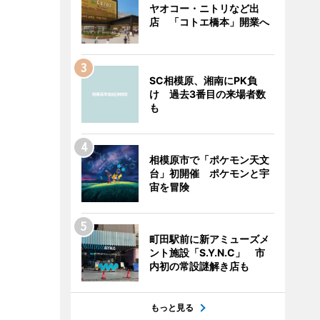
ヤオコー・ニトリなど出
店 「コトエ橋本」開業へ
SC相模原、湘南にPK負
け 過去3番目の来場者数
も
相模原市で「ポケモン天文
台」初開催 ポケモンと宇
宙を冒険
町田駅前に新アミューズメ
ント施設「S.Y.N.C」 市
内初の常設謎解き店も
もっと見る