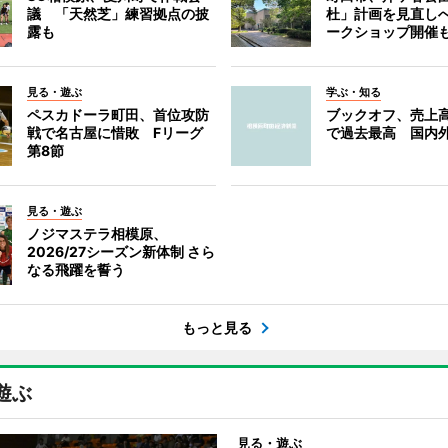
議 「天然芝」練習拠点の披
杜」計画を見直し
露も
ークショップ開催
見る・遊ぶ
学ぶ・知る
ペスカドーラ町田、首位攻防
ブックオフ、売上高
戦で名古屋に惜敗 Fリーグ
で過去最高 国内
第8節
見る・遊ぶ
ノジマステラ相模原、
2026/27シーズン新体制 さら
なる飛躍を誓う
もっと見る
遊ぶ
見る・遊ぶ