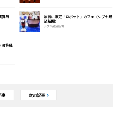
償貸与
原宿に限定「ロボット」カフェ（シブヤ経
済新聞）
シブヤ経済新聞
（葛飾経
記事
次の記事