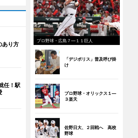
プロ野球・広島７―１１巨人
のあり方
「デジポリス」普及呼び掛
け
に就任！駅
愛
プロ野球・オリックス１―
３楽天
佐野日大、２回戦へ 高校
野球