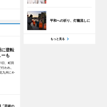
平和への祈り、灯籠流しに
もっと見る
州に逆転
ューも
31日、町田
で行われ、
北九州に4-
園「芸術の