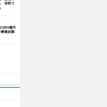
へ 市民ワ
も
1301億円
外事業好調