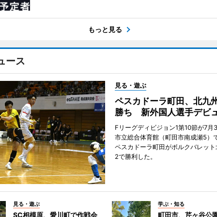
もっと見る
ュース
見る・遊ぶ
ペスカドーラ町田、北九
勝ち 新外国人選手デビ
Fリーグディビジョン1第10節が7月
市立総合体育館（町田市南成瀬5）
ペスカドーラ町田がボルクバレット
2で勝利した。
見る・遊ぶ
学ぶ・知る
SC相模原、愛川町で作戦会
町田市、芹ヶ谷公