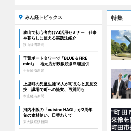
みん経トピックス
特集
狭山で初心者向けAI活用セミナー 仕事
や暮らしに使える実践法紹介
狭山経済新聞
千葉ポートタワーで「BLUE＆FIRE
mini」 地元店が鉄板焼き料理提供
千葉経済新聞
上里町の児童生徒16人が町長らと意見交
換 議場で町への提案、再質問も
本庄経済新聞
河内小阪の「cuisine HAGI」が2周年
旬の食材使い、日替わりで
東大阪経済新聞