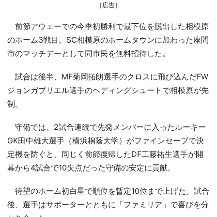
［広告］
前節アウェーでの今季初勝利で最下位を脱出した相模原
のホーム3戦目。SC相模原のホームタウンに加わった座間
市のマッチデーとして同市民を無料招待した。
試合は後半、MF菊岡拓朗選手のクロスに飛び込んだFW
ジョンガブリエル選手のヘディングシュートで相模原が先
制。
守備では、2試合連続で先発メンバーに入ったルーキー
GK田中雄大選手（横浜桐蔭大学）がファインセーブで決
定機を防ぐと、同じく前節復帰したDF工藤祐生選手が開
幕から4試合で10失点だった守備の安定に貢献。
待望のホーム初白星で順位を暫定10位まで上げた。試合
後、選手はサポーターとともに「ファミリア」で喜びを分