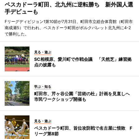
ペスカドーラ町田、北九州に逆転勝ち 新外国人選
手デビューも
Fリーグディビジョン1第10節が7月31日、町田市立総合体育館（町田市
南成瀬5）で行われ、ペスカドーラ町田がボルクバレット北九州に4-2
で勝利した。
見る・遊ぶ
SC相模原、愛川町で作戦会議 「天然芝」練習拠
点の披露も
学ぶ・知る
町田市、芹ヶ谷公園「芸術の杜」計画を見直しへ
市民ワークショップ開催も
見る・遊ぶ
ペスカドーラ町田、首位攻防戦で名古屋に惜敗 F
リーグ第8節