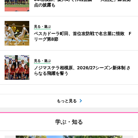
点の披露も
見る・遊ぶ
ペスカドーラ町田、首位攻防戦で名古屋に惜敗 F
リーグ第8節
見る・遊ぶ
ノジマステラ相模原、2026/27シーズン新体制 さ
らなる飛躍を誓う
もっと見る
学ぶ・知る