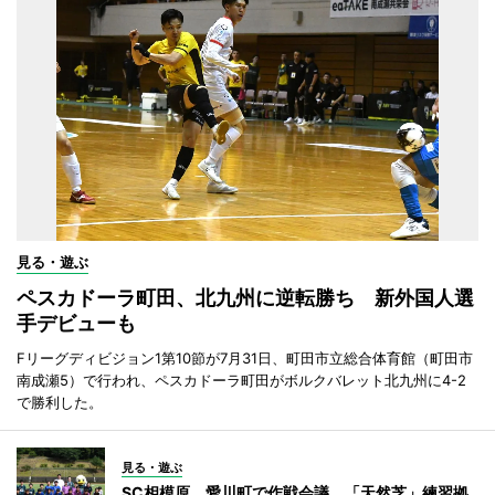
見る・遊ぶ
ペスカドーラ町田、北九州に逆転勝ち 新外国人選
手デビューも
Fリーグディビジョン1第10節が7月31日、町田市立総合体育館（町田市
南成瀬5）で行われ、ペスカドーラ町田がボルクバレット北九州に4-2
で勝利した。
見る・遊ぶ
SC相模原、愛川町で作戦会議 「天然芝」練習拠