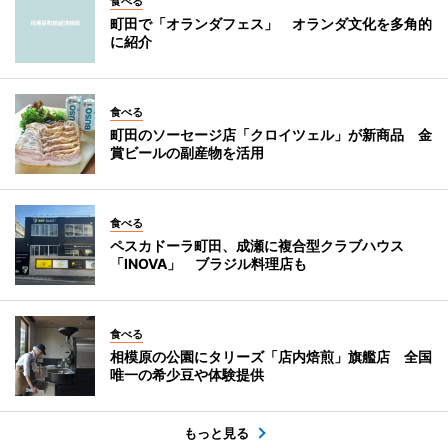
食べる
町田で「オランダフェス」 オランダ文化を多角的
に紹介
食べる
町田のソーセージ店「クロイツェル」が新商品 金
賞ビールの副産物を活用
食べる
ペスカドーラ町田、成瀬に複合型クラブハウス
「INOVA」 ブラジル料理店も
食べる
相模原の公園にタリーズ「店内焙煎」旗艦店 全国
唯一の希少豆や体験提供
もっと見る