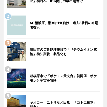
止」検討へ 816億円の歳出超過で
SC相模原、湘南にPK負け 過去3番目の来場
者数も
町田市のごみ処理施設で「リチウムイオン電
池」検知実験 製品化も
相模原市で「ポケモン天文台」初開催 ポケ
モンと宇宙を冒険
ヤオコー・ニトリなど出店 「コトエ橋本」
開業へ