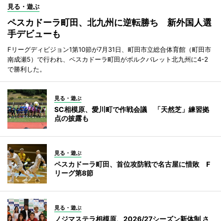
見る・遊ぶ
ペスカドーラ町田、北九州に逆転勝ち 新外国人選
手デビューも
Fリーグディビジョン1第10節が7月31日、町田市立総合体育館（町田市
南成瀬5）で行われ、ペスカドーラ町田がボルクバレット北九州に4-2
で勝利した。
見る・遊ぶ
SC相模原、愛川町で作戦会議 「天然芝」練習拠
点の披露も
見る・遊ぶ
ペスカドーラ町田、首位攻防戦で名古屋に惜敗 F
リーグ第8節
見る・遊ぶ
ノジマステラ相模原、2026/27シーズン新体制 さ