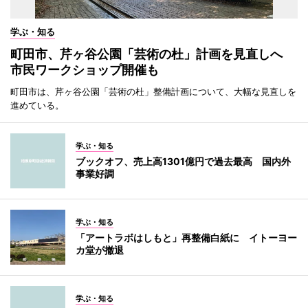
学ぶ・知る
町田市、芹ヶ谷公園「芸術の杜」計画を見直しへ
市民ワークショップ開催も
町田市は、芹ヶ谷公園「芸術の杜」整備計画について、大幅な見直しを
進めている。
学ぶ・知る
ブックオフ、売上高1301億円で過去最高 国内外
事業好調
学ぶ・知る
「アートラボはしもと」再整備白紙に イトーヨー
カ堂が撤退
学ぶ・知る