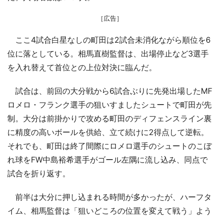
［広告］
ここ4試合白星なしの町田は2試合未消化ながら順位を6
位に落としている。相馬直樹監督は、出場停止など3選手
を入れ替えて首位との上位対決に臨んだ。
試合は、前回の大分戦から6試合ぶりに先発出場したMF
ロメロ・フランク選手の狙いすましたシュートで町田が先
制。大分は前掛かりで攻める町田のディフェンスライン裏
に精度の高いボールを供給、立て続けに2得点して逆転。
それでも、町田は終了間際にロメロ選手のシュートのこぼ
れ球をFW中島裕希選手がゴール左隅に流し込み、同点で
試合を折り返す。
前半は大分に押し込まれる時間が多かったが、ハーフタ
イム、相馬監督は「狙いどころの位置を変えて戦う」よう