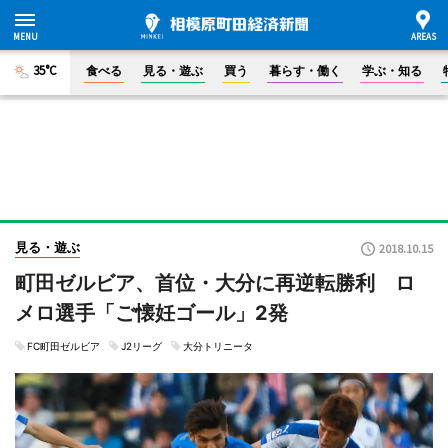
35°C
食べる
見る・遊ぶ
買う
暮らす・働く
学ぶ・知る
見る・遊ぶ
2018.10.15
町田ゼルビア、首位・大分に再逆転勝利 ロ
メロ選手「ご懐妊ゴール」2発
FC町田ゼルビア
J2リーグ
大分トリニータ