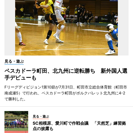
見る・遊ぶ
ペスカドーラ町田、北九州に逆転勝ち 新外国人選
手デビューも
Fリーグディビジョン1第10節が7月31日、町田市立総合体育館（町田市
南成瀬5）で行われ、ペスカドーラ町田がボルクバレット北九州に4-2
で勝利した。
見る・遊ぶ
SC相模原、愛川町で作戦会議 「天然芝」練習拠
点の披露も