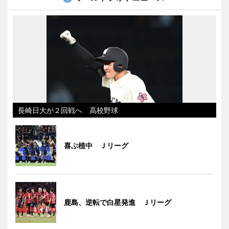
長崎日大が２回戦へ 高校野球
喜ぶ植中 Ｊリーグ
鹿島、逆転で白星発進 Ｊリーグ