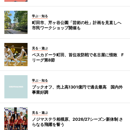
学ぶ・知る
町田市、芹ヶ谷公園「芸術の杜」計画を見直しへ
市民ワークショップ開催も
見る・遊ぶ
ペスカドーラ町田、首位攻防戦で名古屋に惜敗 F
リーグ第8節
学ぶ・知る
ブックオフ、売上高1301億円で過去最高 国内外
事業好調
見る・遊ぶ
ノジマステラ相模原、2026/27シーズン新体制 さ
らなる飛躍を誓う