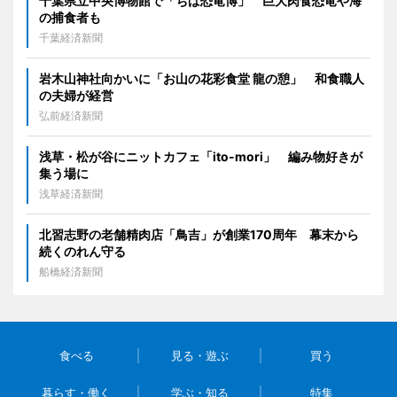
千葉県立中央博物館で「ちば恐竜博」 巨大肉食恐竜や海
の捕食者も
千葉経済新聞
岩木山神社向かいに「お山の花彩食堂 龍の憩」 和食職人
の夫婦が経営
弘前経済新聞
浅草・松が谷にニットカフェ「ito-mori」 編み物好きが
集う場に
浅草経済新聞
北習志野の老舗精肉店「鳥吉」が創業170周年 幕末から
続くのれん守る
船橋経済新聞
食べる
見る・遊ぶ
買う
暮らす・働く
学ぶ・知る
特集