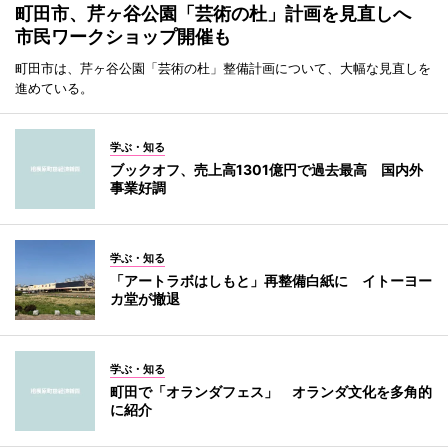
町田市、芹ヶ谷公園「芸術の杜」計画を見直しへ
市民ワークショップ開催も
町田市は、芹ヶ谷公園「芸術の杜」整備計画について、大幅な見直しを
進めている。
学ぶ・知る
ブックオフ、売上高1301億円で過去最高 国内外
事業好調
学ぶ・知る
「アートラボはしもと」再整備白紙に イトーヨー
カ堂が撤退
学ぶ・知る
町田で「オランダフェス」 オランダ文化を多角的
に紹介