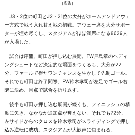
［広告］
J3・2位の町田とJ2・21位の大分がホームアンドアウェ
ー方式で戦う入れ替え戦の初戦。アウェー席を大分サポー
ターが埋め尽くし、スタジアムがほほ満席になる8629人
が入場した。
試合は序盤、町田が押し込む展開。FW戸島章のヘディ
ングシュートなど決定的な場面をつくるも、大分が22
分、ファールで得たワンチャンスを生かして先制ゴール。
それでも町田は終了間際、FW鈴木孝司が左足でゴール右
隅に決め、同点で試合を折り返す。
後半も町田が押し込む展開が続くも、フィニッシュの精
度に欠き、なかなか追加点が奪えない。それでも72分、
左サイドからのクロスを鈴木孝司がスライディングで押し
込み逆転に成功。スタジアムが大歓声に包まれる。