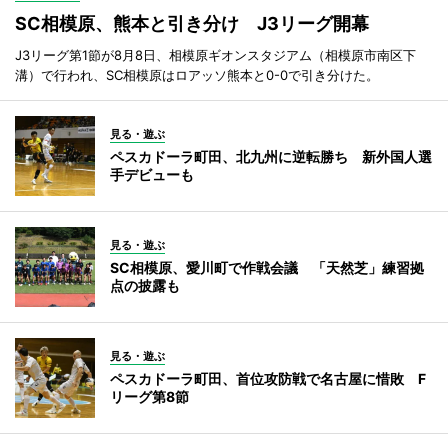
SC相模原、熊本と引き分け J3リーグ開幕
J3リーグ第1節が8月8日、相模原ギオンスタジアム（相模原市南区下
溝）で行われ、SC相模原はロアッソ熊本と0-0で引き分けた。
見る・遊ぶ
ペスカドーラ町田、北九州に逆転勝ち 新外国人選
手デビューも
見る・遊ぶ
SC相模原、愛川町で作戦会議 「天然芝」練習拠
点の披露も
見る・遊ぶ
ペスカドーラ町田、首位攻防戦で名古屋に惜敗 F
リーグ第8節