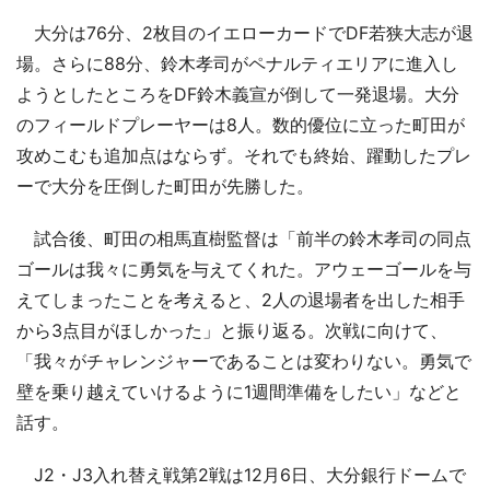
大分は76分、2枚目のイエローカードでDF若狭大志が退
場。さらに88分、鈴木孝司がペナルティエリアに進入し
ようとしたところをDF鈴木義宣が倒して一発退場。大分
のフィールドプレーヤーは8人。数的優位に立った町田が
攻めこむも追加点はならず。それでも終始、躍動したプレ
ーで大分を圧倒した町田が先勝した。
試合後、町田の相馬直樹監督は「前半の鈴木孝司の同点
ゴールは我々に勇気を与えてくれた。アウェーゴールを与
えてしまったことを考えると、2人の退場者を出した相手
から3点目がほしかった」と振り返る。次戦に向けて、
「我々がチャレンジャーであることは変わりない。勇気で
壁を乗り越えていけるように1週間準備をしたい」などと
話す。
J2・J3入れ替え戦第2戦は12月6日、大分銀行ドームで