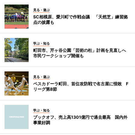
見る・遊ぶ
SC相模原、愛川町で作戦会議 「天然芝」練習拠
点の披露も
学ぶ・知る
町田市、芹ヶ谷公園「芸術の杜」計画を見直しへ
市民ワークショップ開催も
見る・遊ぶ
ペスカドーラ町田、首位攻防戦で名古屋に惜敗 F
リーグ第8節
学ぶ・知る
ブックオフ、売上高1301億円で過去最高 国内外
事業好調