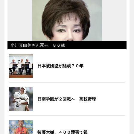
小川真由美さん死去、８６歳
日本被団協が結成７０年
日南学園が２回戦へ 高校野球
後藤大樹、４００障害で銀