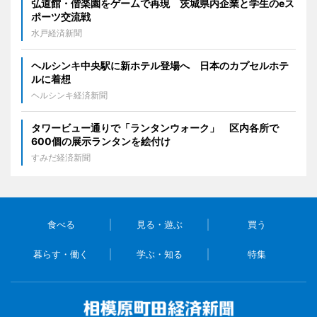
弘道館・偕楽園をゲームで再現 茨城県内企業と学生のeス
ポーツ交流戦
水戸経済新聞
ヘルシンキ中央駅に新ホテル登場へ 日本のカプセルホテ
ルに着想
ヘルシンキ経済新聞
タワービュー通りで「ランタンウォーク」 区内各所で
600個の展示ランタンを絵付け
すみだ経済新聞
食べる
見る・遊ぶ
買う
暮らす・働く
学ぶ・知る
特集