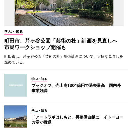
学ぶ・知る
町田市、芹ヶ谷公園「芸術の杜」計画を見直しへ
市民ワークショップ開催も
町田市は、芹ヶ谷公園「芸術の杜」整備計画について、大幅な見直しを
進めている。
学ぶ・知る
ブックオフ、売上高1301億円で過去最高 国内外
事業好調
学ぶ・知る
「アートラボはしもと」再整備白紙に イトーヨー
カ堂が撤退