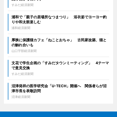
すみだ経済新聞
浦和で「親子の居場所なつまつり」 浴衣姿でヨーヨー釣
りや和太鼓楽しむ
浦和経済新聞
厚狭に保護猫カフェ「ねことおちゃ」 古民家改築、猫と
の触れ合いも
山口宇部経済新聞
文花で学生企画の「すみだタウンミーティング」 4テーマ
で意見交換
すみだ経済新聞
沼津発祥の医学研究会「U-TECH」開催へ 関係者らが沼
津市長を表敬訪問
沼津経済新聞