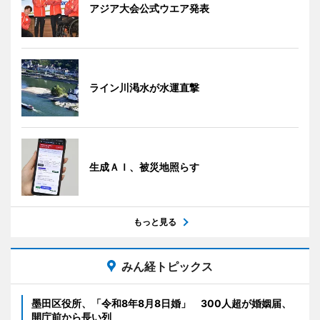
アジア大会公式ウエア発表
ライン川渇水が水運直撃
生成ＡＩ、被災地照らす
もっと見る
みん経トピックス
墨田区役所、「令和8年8月8日婚」 300人超が婚姻届、
開庁前から長い列