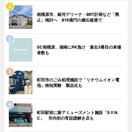
相模原市、銀河アリーナ・BRT計画など「廃
止」検討へ 816億円の歳出超過で
SC相模原、湘南にPK負け 過去3番目の来場
者数も
町田市のごみ処理施設で「リチウムイオン電
池」検知実験 製品化も
町田駅前に新アミューズメント施設「S.Y.N.
C」 市内初の常設謎解き店も