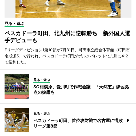
見る・遊ぶ
ペスカドーラ町田、北九州に逆転勝ち 新外国人選
手デビューも
Fリーグディビジョン1第10節が7月31日、町田市立総合体育館（町田市
南成瀬5）で行われ、ペスカドーラ町田がボルクバレット北九州に4-2
で勝利した。
見る・遊ぶ
SC相模原、愛川町で作戦会議 「天然芝」練習拠
点の披露も
見る・遊ぶ
ペスカドーラ町田、首位攻防戦で名古屋に惜敗 F
リーグ第8節