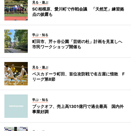
見る・遊ぶ
SC相模原、愛川町で作戦会議 「天然芝」練習拠
点の披露も
学ぶ・知る
町田市、芹ヶ谷公園「芸術の杜」計画を見直しへ
市民ワークショップ開催も
見る・遊ぶ
ペスカドーラ町田、首位攻防戦で名古屋に惜敗 F
リーグ第8節
学ぶ・知る
ブックオフ、売上高1301億円で過去最高 国内外
事業好調