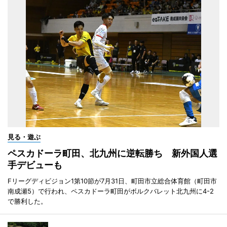
見る・遊ぶ
ペスカドーラ町田、北九州に逆転勝ち 新外国人選
手デビューも
Fリーグディビジョン1第10節が7月31日、町田市立総合体育館（町田市
南成瀬5）で行われ、ペスカドーラ町田がボルクバレット北九州に4-2
で勝利した。