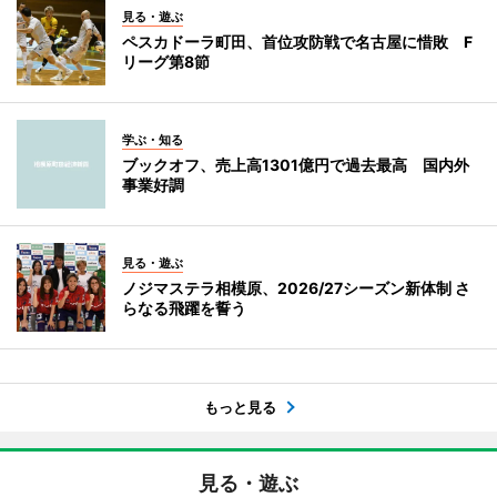
見る・遊ぶ
ペスカドーラ町田、首位攻防戦で名古屋に惜敗 F
リーグ第8節
学ぶ・知る
ブックオフ、売上高1301億円で過去最高 国内外
事業好調
見る・遊ぶ
ノジマステラ相模原、2026/27シーズン新体制 さ
らなる飛躍を誓う
もっと見る
見る・遊ぶ