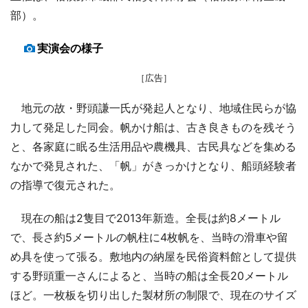
部）。
実演会の様子
［広告］
地元の故・野頭謙一氏が発起人となり、地域住民らが協
力して発足した同会。帆かけ船は、古き良きものを残そう
と、各家庭に眠る生活用品や農機具、古民具などを集める
なかで発見された、「帆」がきっかけとなり、船頭経験者
の指導で復元された。
現在の船は2隻目で2013年新造。全長は約8メートル
で、長さ約5メートルの帆柱に4枚帆を、当時の滑車や留
め具を使って張る。敷地内の納屋を民俗資料館として提供
する野頭重一さんによると、当時の船は全長20メートル
ほど。一枚板を切り出した製材所の制限で、現在のサイズ