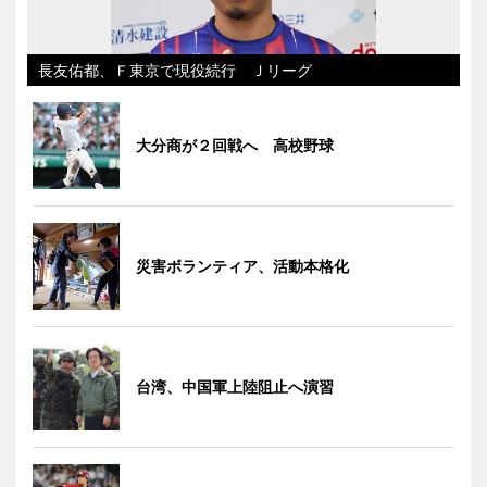
長友佑都、Ｆ東京で現役続行 Ｊリーグ
大分商が２回戦へ 高校野球
災害ボランティア、活動本格化
台湾、中国軍上陸阻止へ演習