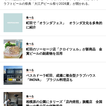
ラフトビールの祭典「大江戸ビール祭り2026夏」が開かれる。
食べる
町田で「オランダフェス」 オランダ文化を多角的
に紹介
食べる
町田のソーセージ店「クロイツェル」が新商品 金
賞ビールの副産物を活用
食べる
ペスカドーラ町田、成瀬に複合型クラブハウス
「INOVA」 ブラジル料理店も
食べる
相模原の公園にタリーズ「店内焙煎」旗艦店 全国
唯一の希少豆や体験提供