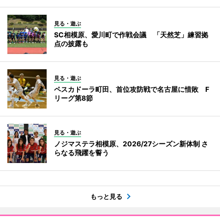
見る・遊ぶ
SC相模原、愛川町で作戦会議 「天然芝」練習拠
点の披露も
見る・遊ぶ
ペスカドーラ町田、首位攻防戦で名古屋に惜敗 F
リーグ第8節
見る・遊ぶ
ノジマステラ相模原、2026/27シーズン新体制 さ
らなる飛躍を誓う
もっと見る