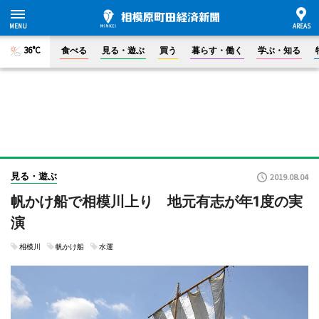
36°C
食べる
見る・遊ぶ
買う
暮らす・働く
学ぶ・知る
見る・遊ぶ
2019.08.04
帆かけ船で相模川上り 地元有志が年1度の実
演
相模川
帆かけ船
水運