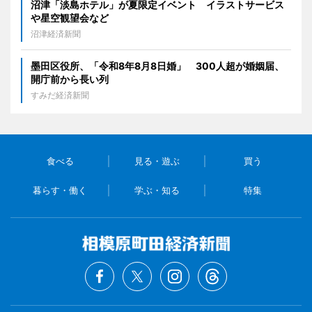
沼津「淡島ホテル」が夏限定イベント イラストサービス
や星空観望会など
沼津経済新聞
墨田区役所、「令和8年8月8日婚」 300人超が婚姻届、
開庁前から長い列
すみだ経済新聞
食べる
見る・遊ぶ
買う
暮らす・働く
学ぶ・知る
特集