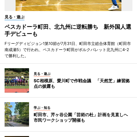
見る・遊ぶ
ペスカドーラ町田、北九州に逆転勝ち 新外国人選
手デビューも
Fリーグディビジョン1第10節が7月31日、町田市立総合体育館（町田市
南成瀬5）で行われ、ペスカドーラ町田がボルクバレット北九州に4-2
で勝利した。
見る・遊ぶ
SC相模原、愛川町で作戦会議 「天然芝」練習拠
点の披露も
学ぶ・知る
町田市、芹ヶ谷公園「芸術の杜」計画を見直しへ
市民ワークショップ開催も