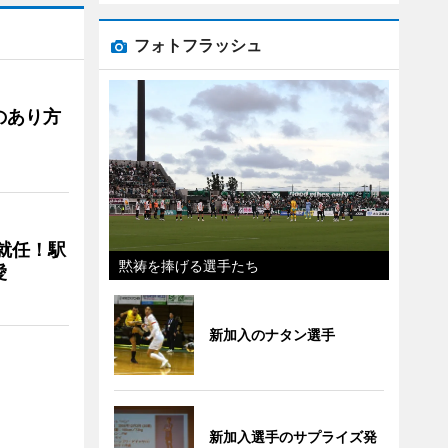
フォトフラッシュ
のあり方
に就任！駅
黙祷を捧げる選手たち
愛
新加入のナタン選手
新加入選手のサプライズ発