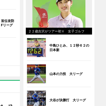
、首位攻防
 Fリーグ
２２歳吉沢がツアー初Ｖ 女子ゴルフ
中島ひとみ、１２秒６２の
日本新
山本の力投 大リーグ
大谷が決勝打 大リーグ