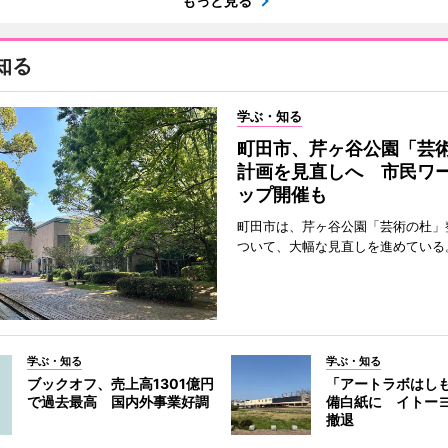
もっと見る
知る
学ぶ・知る
町田市、芹ヶ谷公園「芸
計画を見直しへ 市民ワ
ップ開催も
町田市は、芹ヶ谷公園「芸術の杜」
ついて、大幅な見直しを進めている
学ぶ・知る
学ぶ・知る
ブックオフ、売上高1301億円
「アートラボはし
で過去最高 国内外事業好調
備白紙に イトー
撤退