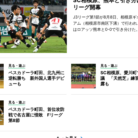
SC相模原、熊本と引き分
リーグ開幕
J3リーグ第1節が8月8日、相模原
アム（相模原市南区下溝）で行われ
はロアッソ熊本と0-0で引き分けた
見る・遊ぶ
見る・遊ぶ
ペスカドーラ町田、北九州に
SC相模原、愛川町
逆転勝ち 新外国人選手デビ
議 「天然芝」練
ューも
露も
見る・遊ぶ
ペスカドーラ町田、首位攻防
戦で名古屋に惜敗 Fリーグ
第8節