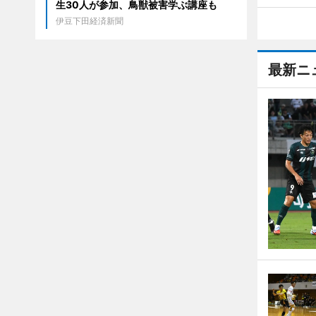
生30人が参加、鳥獣被害学ぶ講座も
伊豆下田経済新聞
最新ニ