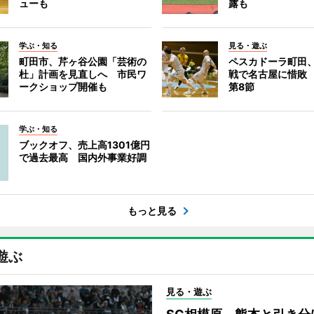
ューも
露も
学ぶ・知る
見る・遊ぶ
町田市、芹ヶ谷公園「芸術の
ペスカドーラ町田
杜」計画を見直しへ 市民ワ
戦で名古屋に惜敗
ークショップ開催も
第8節
学ぶ・知る
ブックオフ、売上高1301億円
で過去最高 国内外事業好調
もっと見る
遊ぶ
見る・遊ぶ