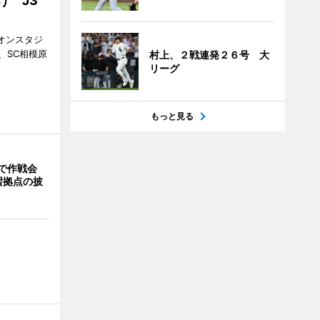
け J3
ギオンスタジ
、SC相模原
村上、２戦連発２６号 大
。
リーグ
もっと見る
で作戦会
習拠点の披