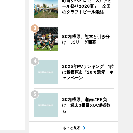
町田シバヒロで「大江戸ビ
ール祭り2026夏」 全国
のクラフトビール集結
SC相模原、熊本と引き分
け J3リーグ開幕
2025年PVランキング 1位
は相模原市「20％還元」キ
ャンペーン
SC相模原、湘南にPK負
け 過去3番目の来場者数
も
もっと見る