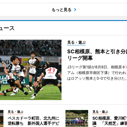
もっと見る
ュース
見る・遊ぶ
SC相模原、熊本と引き分
リーグ開幕
J3リーグ第1節が8月8日、相模原
アム（相模原市南区下溝）で行われ
はロアッソ熊本と0-0で引き分けた
見る・遊ぶ
見る・遊ぶ
ペスカドーラ町田、北九州に
SC相模原、愛川町
逆転勝ち 新外国人選手デビ
議 「天然芝」練