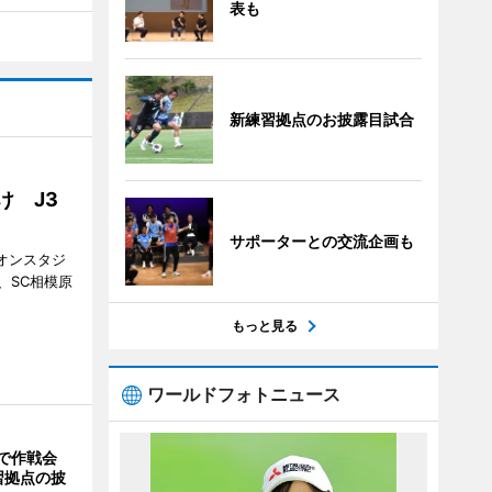
表も
新練習拠点のお披露目試合
け J3
サポーターとの交流企画も
ギオンスタジ
、SC相模原
。
もっと見る
ワールドフォトニュース
で作戦会
習拠点の披