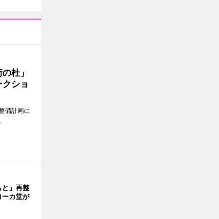
術の杜」
ークショ
整備計画に
。
もと」再整
ヨーカ堂が