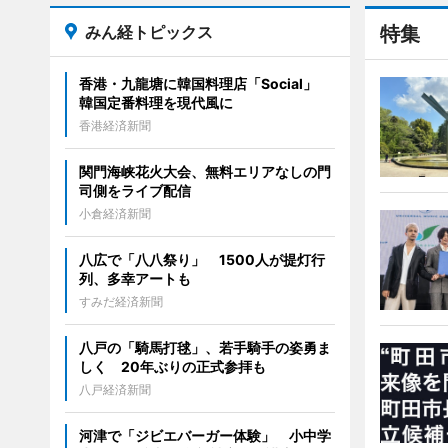
みん経トピックス
特集
香港・九龍塘に韓国料理店「Social」
韓国定番料理を現代風に
香港経済新聞
関門海峡花火大会、無料エリアなしの門
司側をライブ配信
小倉経済新聞
八広で「八八祭り」 1500人が提灯行
列、多幸アートも
すみだ経済新聞
八戸の「騎馬打毬」、若手騎手の姿勇ま
しく 20年ぶりの正式参拝も
八戸経済新聞
河津で「ジビエバーガー体験」 小中学