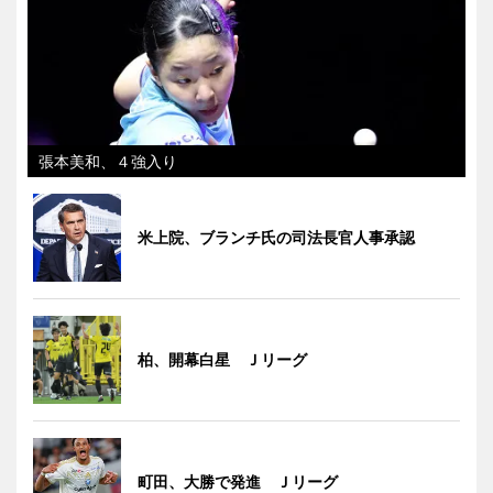
張本美和、４強入り
米上院、ブランチ氏の司法長官人事承認
柏、開幕白星 Ｊリーグ
町田、大勝で発進 Ｊリーグ