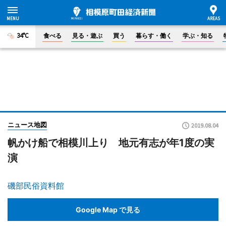
34°C
食べる
見る・遊ぶ
買う
暮らす・働く
学ぶ・知る
ニュース地図
2019.08.04
帆かけ船で相模川上り 地元有志が年1度の実
演
磯部民俗資料館
Google Map で見る