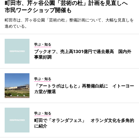
町田市、芹ヶ谷公園「芸術の杜」計画を見直しへ
市民ワークショップ開催も
町田市は、芹ヶ谷公園「芸術の杜」整備計画について、大幅な見直しを
進めている。
学ぶ・知る
ブックオフ、売上高1301億円で過去最高 国内外
事業好調
学ぶ・知る
「アートラボはしもと」再整備白紙に イトーヨー
カ堂が撤退
学ぶ・知る
町田で「オランダフェス」 オランダ文化を多角的
に紹介