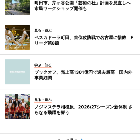
町田市、芹ヶ谷公園「芸術の杜」計画を見直しへ
市民ワークショップ開催も
見る・遊ぶ
ペスカドーラ町田、首位攻防戦で名古屋に惜敗 F
リーグ第8節
学ぶ・知る
ブックオフ、売上高1301億円で過去最高 国内外
事業好調
見る・遊ぶ
ノジマステラ相模原、2026/27シーズン新体制 さ
らなる飛躍を誓う