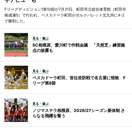
Fリーグディビジョン1第10節が7月31日、町田市立総合体育館（町田市
南成瀬5）で行われ、ペスカドーラ町田がボルクバレット北九州に4-2
で勝利した。
見る・遊ぶ
SC相模原、愛川町で作戦会議 「天然芝」練習拠
点の披露も
見る・遊ぶ
ペスカドーラ町田、首位攻防戦で名古屋に惜敗 F
リーグ第8節
見る・遊ぶ
ノジマステラ相模原、2026/27シーズン新体制 さ
らなる飛躍を誓う