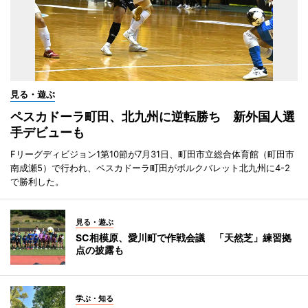
見る・遊ぶ
ペスカドーラ町田、北九州に逆転勝ち 新外国人選
手デビューも
Fリーグディビジョン1第10節が7月31日、町田市立総合体育館（町田市
南成瀬5）で行われ、ペスカドーラ町田がボルクバレット北九州に4-2
で勝利した。
見る・遊ぶ
SC相模原、愛川町で作戦会議 「天然芝」練習拠
点の披露も
学ぶ・知る