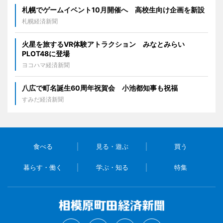
札幌でゲームイベント10月開催へ 高校生向け企画を新設
札幌経済新聞
火星を旅するVR体験アトラクション みなとみらい
PLOT48に登場
ヨコハマ経済新聞
八広で町名誕生60周年祝賀会 小池都知事も祝福
すみだ経済新聞
食べる
見る・遊ぶ
買う
暮らす・働く
学ぶ・知る
特集