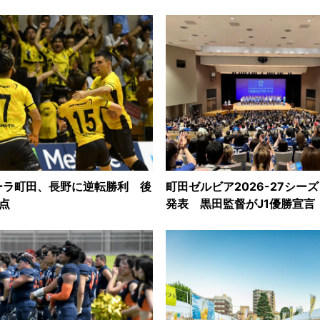
ーラ町田、長野に逆転勝利 後
町田ゼルビア2026-27シー
点
発表 黒田監督がJ1優勝宣言