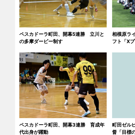
ペスカドーラ町田、開幕5連勝 立川と
相模原ラ
の多摩ダービー制す
フト「Xプ
ペスカドーラ町田、開幕3連勝 育成年
町田ゼル
代出身が躍動
督「目標