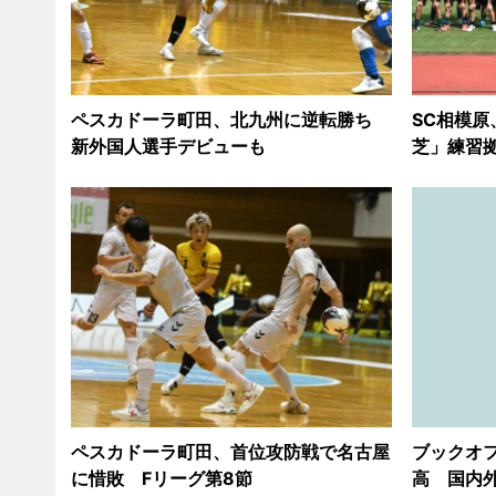
ペスカドーラ町田、北九州に逆転勝ち
SC相模
新外国人選手デビューも
芝」練習
ペスカドーラ町田、首位攻防戦で名古屋
ブックオフ
に惜敗 Fリーグ第8節
高 国内