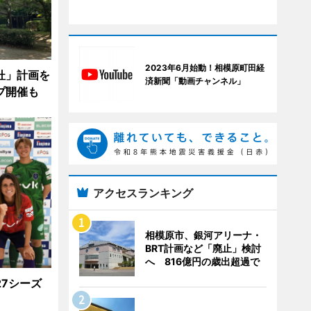
2023年6月始動！相模原町田経
杜」計画を
済新聞「動画チャンネル」
プ開催も
アクセスランキング
相模原市、銀河アリーナ・
BRT計画など「廃止」検討
へ 816億円の歳出超過で
27シーズ