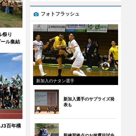
フォトフラッシュ
ル祭り
ビール集結
新加入のナタン選手
新加入選手のサプライズ発
表も
J3百年構
新練習拠点のお披露目試合