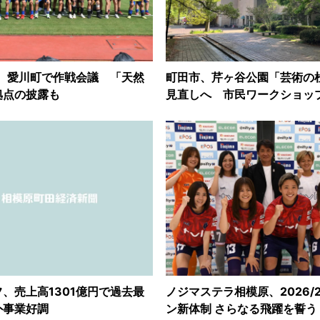
原、愛川町で作戦会議 「天然
町田市、芹ヶ谷公園「芸術の
拠点の披露も
見直しへ 市民ワークショッ
、売上高1301億円で過去最
ノジマステラ相模原、2026/
外事業好調
ン新体制 さらなる飛躍を誓う