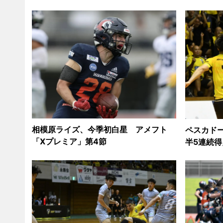
相模原ライズ、今季初白星 アメフト
ペスカド
「Xプレミア」第4節
半5連続得