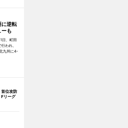
州に逆転
ューも
31日、町田
で行われ、
北九州に4-
、首位攻防
 Fリーグ