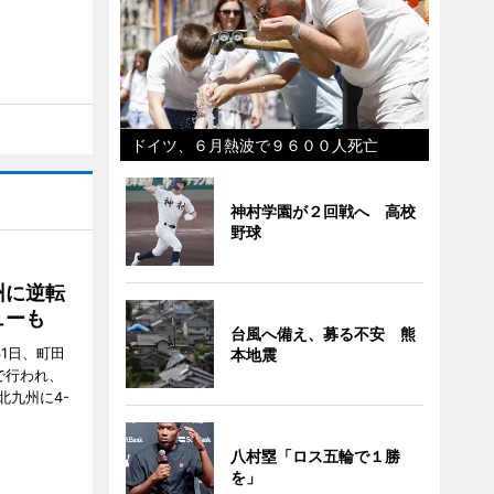
ドイツ、６月熱波で９６００人死亡
神村学園が２回戦へ 高校
野球
州に逆転
ューも
台風へ備え、募る不安 熊
31日、町田
本地震
で行われ、
北九州に4-
八村塁「ロス五輪で１勝
を」