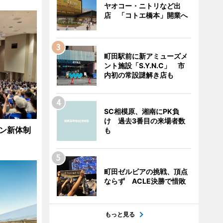
ヤオコー・ニトリなど出
店 「コトエ橋本」開業へ
町田駅前に新アミューズメ
ント施設「S.Y.N.C」 市
内初の常設謎解き店も
SC相模原、湘南にPK負
け 過去3番目の来場者数
ズン新体制
も
町田ゼルビアの挑戦、頂点
ならず ACLE決勝で惜敗
もっと見る