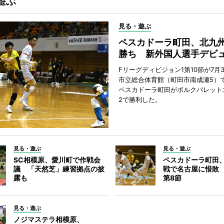
遊ぶ
見る・遊ぶ
ペスカドーラ町田、北九
勝ち 新外国人選手デビ
Fリーグディビジョン1第10節が7月
市立総合体育館（町田市南成瀬5）
ペスカドーラ町田がボルクバレット
2で勝利した。
見る・遊ぶ
見る・遊ぶ
SC相模原、愛川町で作戦会
ペスカドーラ町田
議 「天然芝」練習拠点の披
戦で名古屋に惜敗
露も
第8節
見る・遊ぶ
ノジマステラ相模原、