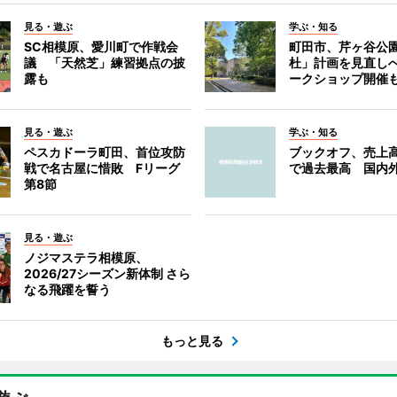
見る・遊ぶ
学ぶ・知る
SC相模原、愛川町で作戦会
町田市、芹ヶ谷公
議 「天然芝」練習拠点の披
杜」計画を見直し
露も
ークショップ開催
見る・遊ぶ
学ぶ・知る
ペスカドーラ町田、首位攻防
ブックオフ、売上高
戦で名古屋に惜敗 Fリーグ
で過去最高 国内
第8節
見る・遊ぶ
ノジマステラ相模原、
2026/27シーズン新体制 さら
なる飛躍を誓う
もっと見る