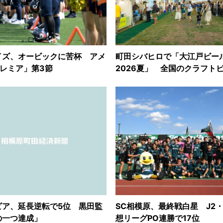
イズ、オービックに苦杯 アメ
町田シバヒロで「大江戸ビー
レミア」第3節
2026夏」 全国のクラフト
ビア、延長逆転で5位 黒田監
SC相模原、最終戦白星 J2・
の一つ達成」
想リーグPO連勝で17位