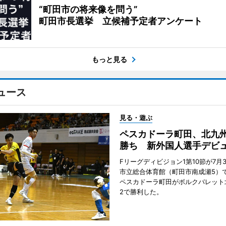
“町田市の将来像を問う”
町田市長選挙 立候補予定者アンケート
もっと見る
ュース
見る・遊ぶ
ペスカドーラ町田、北九
勝ち 新外国人選手デビ
Fリーグディビジョン1第10節が7月
市立総合体育館（町田市南成瀬5）
ペスカドーラ町田がボルクバレット
2で勝利した。