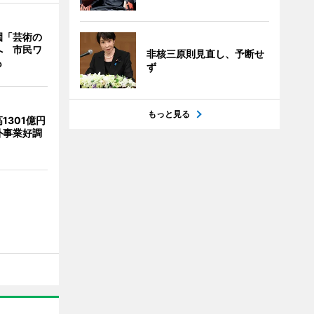
園「芸術の
へ 市民ワ
非核三原則見直し、予断せ
も
ず
もっと見る
1301億円
外事業好調