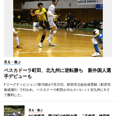
見る・遊ぶ
ペスカドーラ町田、北九州に逆転勝ち 新外国人選
手デビューも
Fリーグディビジョン1第10節が7月31日、町田市立総合体育館（町田市
南成瀬5）で行われ、ペスカドーラ町田がボルクバレット北九州に4-2
で勝利した。
見る・遊ぶ
SC相模原、愛川町で作戦会議 「天然芝」練習拠