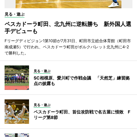
見る・遊ぶ
ペスカドーラ町田、北九州に逆転勝ち 新外国人選
手デビューも
Fリーグディビジョン1第10節が7月31日、町田市立総合体育館（町田市
南成瀬5）で行われ、ペスカドーラ町田がボルクバレット北九州に4-2
で勝利した。
見る・遊ぶ
SC相模原、愛川町で作戦会議 「天然芝」練習拠
点の披露も
見る・遊ぶ
ペスカドーラ町田、首位攻防戦で名古屋に惜敗 F
リーグ第8節