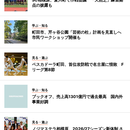
点の披露も
学ぶ・知る
町田市、芹ヶ谷公園「芸術の杜」計画を見直しへ
市民ワークショップ開催も
見る・遊ぶ
ペスカドーラ町田、首位攻防戦で名古屋に惜敗 F
リーグ第8節
学ぶ・知る
ブックオフ、売上高1301億円で過去最高 国内外
事業好調
見る・遊ぶ
ノジマステラ相模原、2026/27シーズン新体制 さ