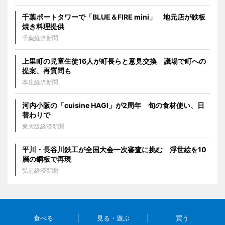
千葉ポートタワーで「BLUE＆FIRE mini」 地元店が鉄板
焼き料理提供
千葉経済新聞
上里町の児童生徒16人が町長らと意見交換 議場で町への
提案、再質問も
本庄経済新聞
河内小阪の「cuisine HAGI」が2周年 旬の食材使い、日
替わりで
東大阪経済新聞
平川・長谷川鉄工が全国大会一次審査に挑む 浮世絵を10
層の鋼板で再現
弘前経済新聞
食べる
見る・遊ぶ
買う