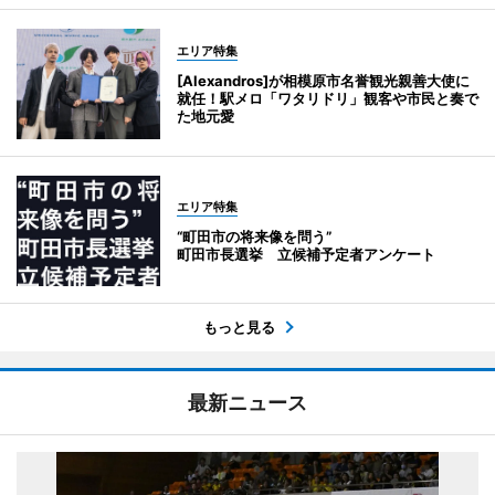
エリア特集
[Alexandros]が相模原市名誉観光親善大使に
就任！駅メロ「ワタリドリ」観客や市民と奏で
た地元愛
エリア特集
“町田市の将来像を問う”
町田市長選挙 立候補予定者アンケート
もっと見る
最新ニュース