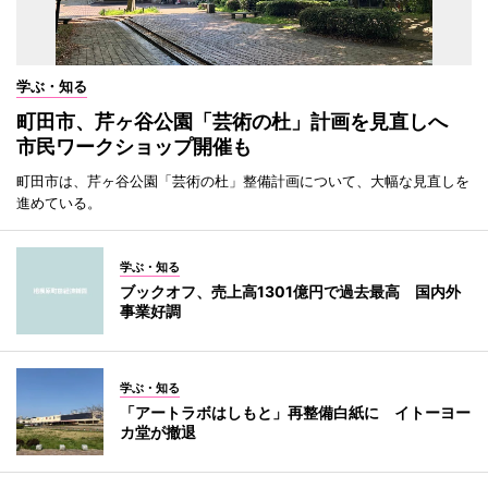
学ぶ・知る
町田市、芹ヶ谷公園「芸術の杜」計画を見直しへ
市民ワークショップ開催も
町田市は、芹ヶ谷公園「芸術の杜」整備計画について、大幅な見直しを
進めている。
学ぶ・知る
ブックオフ、売上高1301億円で過去最高 国内外
事業好調
学ぶ・知る
「アートラボはしもと」再整備白紙に イトーヨー
カ堂が撤退