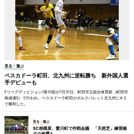
見る・遊ぶ
ペスカドーラ町田、北九州に逆転勝ち 新外国人選
手デビューも
Fリーグディビジョン1第10節が7月31日、町田市立総合体育館（町田市
南成瀬5）で行われ、ペスカドーラ町田がボルクバレット北九州に4-2
で勝利した。
見る・遊ぶ
SC相模原、愛川町で作戦会議 「天然芝」練習拠
点の披露も