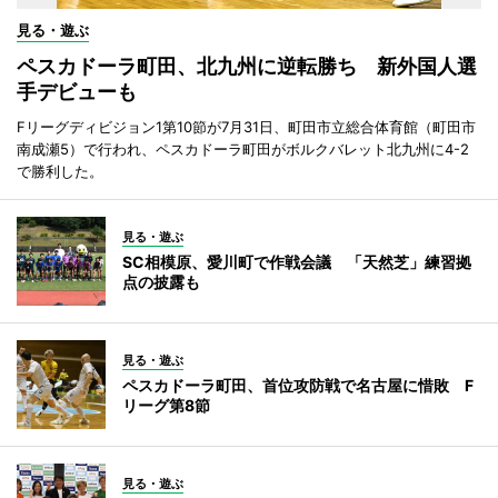
見る・遊ぶ
ペスカドーラ町田、北九州に逆転勝ち 新外国人選
手デビューも
Fリーグディビジョン1第10節が7月31日、町田市立総合体育館（町田市
南成瀬5）で行われ、ペスカドーラ町田がボルクバレット北九州に4-2
で勝利した。
見る・遊ぶ
SC相模原、愛川町で作戦会議 「天然芝」練習拠
点の披露も
見る・遊ぶ
ペスカドーラ町田、首位攻防戦で名古屋に惜敗 F
リーグ第8節
見る・遊ぶ