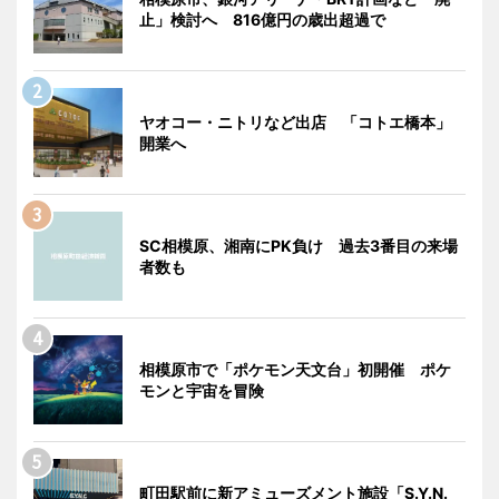
止」検討へ 816億円の歳出超過で
ヤオコー・ニトリなど出店 「コトエ橋本」
開業へ
SC相模原、湘南にPK負け 過去3番目の来場
者数も
相模原市で「ポケモン天文台」初開催 ポケ
モンと宇宙を冒険
町田駅前に新アミューズメント施設「S.Y.N.