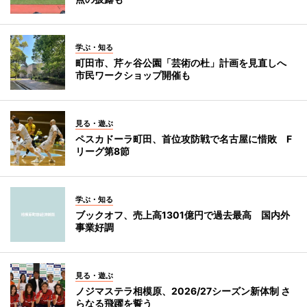
学ぶ・知る
町田市、芹ヶ谷公園「芸術の杜」計画を見直しへ
市民ワークショップ開催も
見る・遊ぶ
ペスカドーラ町田、首位攻防戦で名古屋に惜敗 F
リーグ第8節
学ぶ・知る
ブックオフ、売上高1301億円で過去最高 国内外
事業好調
見る・遊ぶ
ノジマステラ相模原、2026/27シーズン新体制 さ
らなる飛躍を誓う