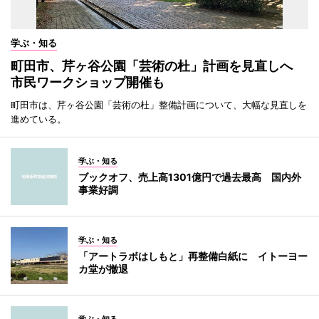
学ぶ・知る
町田市、芹ヶ谷公園「芸術の杜」計画を見直しへ
市民ワークショップ開催も
町田市は、芹ヶ谷公園「芸術の杜」整備計画について、大幅な見直しを
進めている。
学ぶ・知る
ブックオフ、売上高1301億円で過去最高 国内外
事業好調
学ぶ・知る
「アートラボはしもと」再整備白紙に イトーヨー
カ堂が撤退
学ぶ・知る