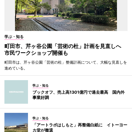
学ぶ・知る
町田市、芹ヶ谷公園「芸術の杜」計画を見直しへ
市民ワークショップ開催も
町田市は、芹ヶ谷公園「芸術の杜」整備計画について、大幅な見直しを
進めている。
学ぶ・知る
ブックオフ、売上高1301億円で過去最高 国内外
事業好調
学ぶ・知る
「アートラボはしもと」再整備白紙に イトーヨー
カ堂が撤退