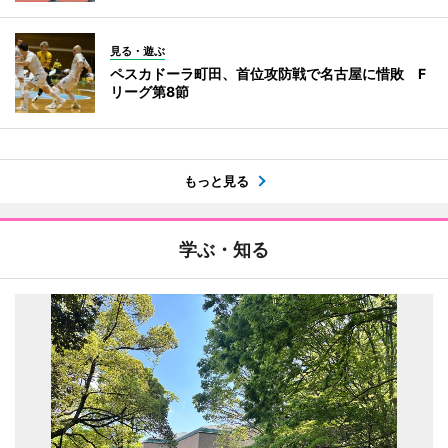
見る・遊ぶ
ペスカドーラ町田、首位攻防戦で名古屋に惜敗 F
リーグ第8節
もっと見る
学ぶ・知る