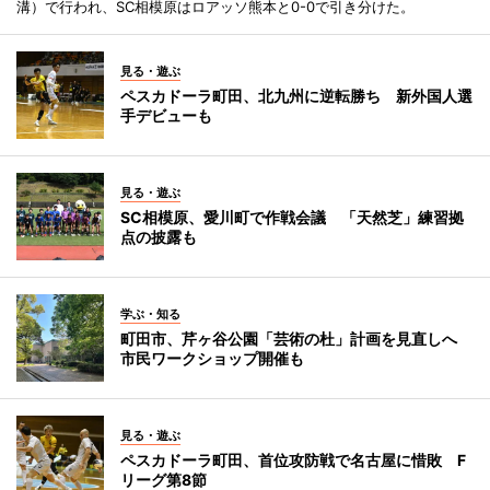
溝）で行われ、SC相模原はロアッソ熊本と0-0で引き分けた。
見る・遊ぶ
ペスカドーラ町田、北九州に逆転勝ち 新外国人選
手デビューも
見る・遊ぶ
SC相模原、愛川町で作戦会議 「天然芝」練習拠
点の披露も
学ぶ・知る
町田市、芹ヶ谷公園「芸術の杜」計画を見直しへ
市民ワークショップ開催も
見る・遊ぶ
ペスカドーラ町田、首位攻防戦で名古屋に惜敗 F
リーグ第8節