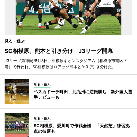
見る・遊ぶ
SC相模原、熊本と引き分け J3リーグ開幕
J3リーグ第1節が8月8日、相模原ギオンスタジアム（相模原市南区下
溝）で行われ、SC相模原はロアッソ熊本と0-0で引き分けた。
見る・遊ぶ
ペスカドーラ町田、北九州に逆転勝ち 新外国人選
手デビューも
見る・遊ぶ
SC相模原、愛川町で作戦会議 「天然芝」練習拠
点の披露も