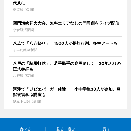
代風に
香港経済新聞
関門海峡花火大会、無料エリアなしの門司側をライブ配信
小倉経済新聞
八広で「八八祭り」 1500人が提灯行列、多幸アートも
すみだ経済新聞
八戸の「騎馬打毬」、若手騎手の姿勇ましく 20年ぶりの
正式参拝も
八戸経済新聞
河津で「ジビエバーガー体験」 小中学生30人が参加、鳥
獣被害学ぶ講座も
伊豆下田経済新聞
食べる
見る・遊ぶ
買う