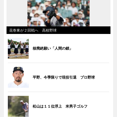
花巻東が２回戦へ 高校野球
核廃絶願い「人間の鎖」
平野、今季限りで現役引退 プロ野球
松山は１１位浮上 米男子ゴルフ