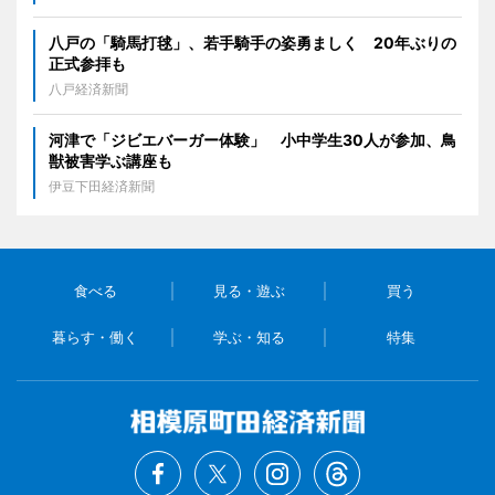
八戸の「騎馬打毬」、若手騎手の姿勇ましく 20年ぶりの
正式参拝も
八戸経済新聞
河津で「ジビエバーガー体験」 小中学生30人が参加、鳥
獣被害学ぶ講座も
伊豆下田経済新聞
食べる
見る・遊ぶ
買う
暮らす・働く
学ぶ・知る
特集