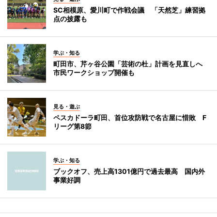
SC相模原、愛川町で作戦会議 「天然芝」練習拠
点の披露も
学ぶ・知る
町田市、芹ヶ谷公園「芸術の杜」計画を見直しへ
市民ワークショップ開催も
見る・遊ぶ
ペスカドーラ町田、首位攻防戦で名古屋に惜敗 F
リーグ第8節
学ぶ・知る
ブックオフ、売上高1301億円で過去最高 国内外
事業好調