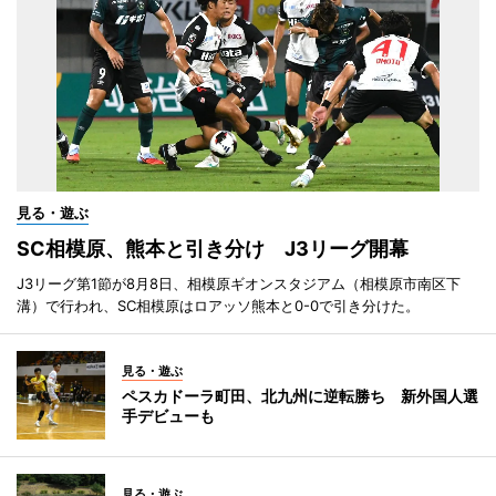
見る・遊ぶ
SC相模原、熊本と引き分け J3リーグ開幕
J3リーグ第1節が8月8日、相模原ギオンスタジアム（相模原市南区下
溝）で行われ、SC相模原はロアッソ熊本と0-0で引き分けた。
見る・遊ぶ
ペスカドーラ町田、北九州に逆転勝ち 新外国人選
手デビューも
見る・遊ぶ