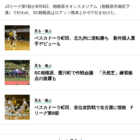
J3リーグ第1節が8月8日、相模原ギオンスタジアム（相模原市南区下
溝）で行われ、SC相模原はロアッソ熊本と0-0で引き分けた。
見る・遊ぶ
ペスカドーラ町田、北九州に逆転勝ち 新外国人選
手デビューも
見る・遊ぶ
SC相模原、愛川町で作戦会議 「天然芝」練習拠
点の披露も
見る・遊ぶ
ペスカドーラ町田、首位攻防戦で名古屋に惜敗 F
リーグ第8節