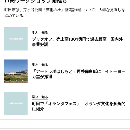
市民ワークショップ開催も
町田市は、芹ヶ谷公園「芸術の杜」整備計画について、大幅な見直しを
進めている。
学ぶ・知る
ブックオフ、売上高1301億円で過去最高 国内外
事業好調
学ぶ・知る
「アートラボはしもと」再整備白紙に イトーヨー
カ堂が撤退
学ぶ・知る
町田で「オランダフェス」 オランダ文化を多角的
に紹介