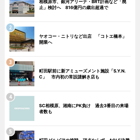
相模原市、銀河アリーナ・BRT計画など「廃
止」検討へ 816億円の歳出超過で
ヤオコー・ニトリなど出店 「コトエ橋本」
開業へ
町田駅前に新アミューズメント施設「S.Y.N.
C」 市内初の常設謎解き店も
SC相模原、湘南にPK負け 過去3番目の来場
者数も