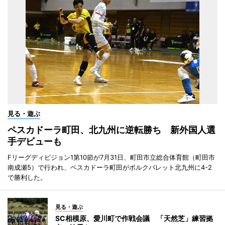
見る・遊ぶ
ペスカドーラ町田、北九州に逆転勝ち 新外国人選
手デビューも
Fリーグディビジョン1第10節が7月31日、町田市立総合体育館（町田市
南成瀬5）で行われ、ペスカドーラ町田がボルクバレット北九州に4-2
で勝利した。
見る・遊ぶ
SC相模原、愛川町で作戦会議 「天然芝」練習拠