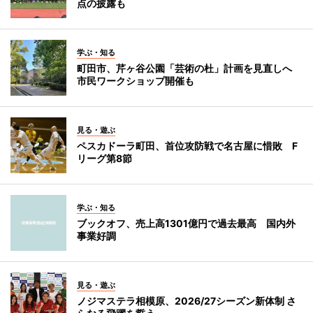
点の披露も
学ぶ・知る
町田市、芹ヶ谷公園「芸術の杜」計画を見直しへ
市民ワークショップ開催も
見る・遊ぶ
ペスカドーラ町田、首位攻防戦で名古屋に惜敗 F
リーグ第8節
学ぶ・知る
ブックオフ、売上高1301億円で過去最高 国内外
事業好調
見る・遊ぶ
ノジマステラ相模原、2026/27シーズン新体制 さ