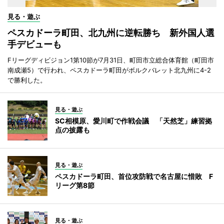
見る・遊ぶ
ペスカドーラ町田、北九州に逆転勝ち 新外国人選
手デビューも
Fリーグディビジョン1第10節が7月31日、町田市立総合体育館（町田市
南成瀬5）で行われ、ペスカドーラ町田がボルクバレット北九州に4-2
で勝利した。
見る・遊ぶ
SC相模原、愛川町で作戦会議 「天然芝」練習拠
点の披露も
見る・遊ぶ
ペスカドーラ町田、首位攻防戦で名古屋に惜敗 F
リーグ第8節
見る・遊ぶ