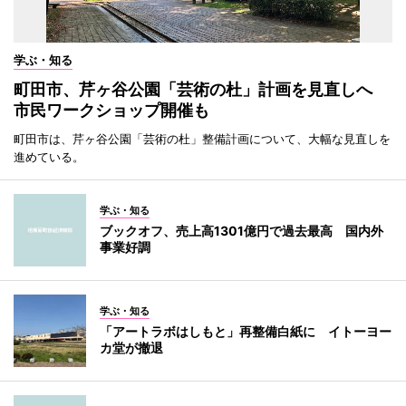
学ぶ・知る
町田市、芹ヶ谷公園「芸術の杜」計画を見直しへ
市民ワークショップ開催も
町田市は、芹ヶ谷公園「芸術の杜」整備計画について、大幅な見直しを
進めている。
学ぶ・知る
ブックオフ、売上高1301億円で過去最高 国内外
事業好調
学ぶ・知る
「アートラボはしもと」再整備白紙に イトーヨー
カ堂が撤退