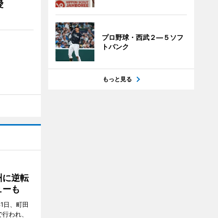
愛
プロ野球・西武２―５ソフ
トバンク
もっと見る
州に逆転
ューも
31日、町田
で行われ、