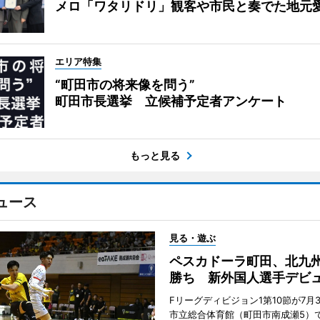
メロ「ワタリドリ」観客や市民と奏でた地元
エリア特集
“町田市の将来像を問う”
町田市長選挙 立候補予定者アンケート
もっと見る
ュース
見る・遊ぶ
ペスカドーラ町田、北九
勝ち 新外国人選手デビ
Fリーグディビジョン1第10節が7月
市立総合体育館（町田市南成瀬5）