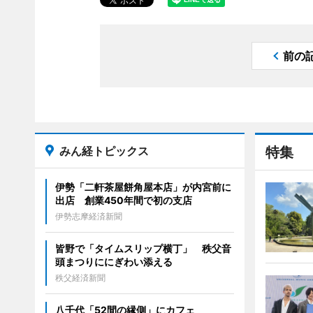
前の
みん経トピックス
特集
伊勢「二軒茶屋餅角屋本店」が内宮前に
出店 創業450年間で初の支店
伊勢志摩経済新聞
皆野で「タイムスリップ横丁」 秩父音
頭まつりににぎわい添える
秩父経済新聞
八千代「52間の縁側」にカフェ