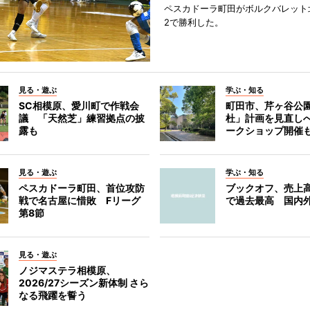
ペスカドーラ町田がボルクバレット
2で勝利した。
見る・遊ぶ
学ぶ・知る
SC相模原、愛川町で作戦会
町田市、芹ヶ谷公
議 「天然芝」練習拠点の披
杜」計画を見直し
露も
ークショップ開催
見る・遊ぶ
学ぶ・知る
ペスカドーラ町田、首位攻防
ブックオフ、売上高
戦で名古屋に惜敗 Fリーグ
で過去最高 国内
第8節
見る・遊ぶ
ノジマステラ相模原、
2026/27シーズン新体制 さら
なる飛躍を誓う