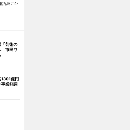
北九州に4-
園「芸術の
へ 市民ワ
も
1301億円
外事業好調