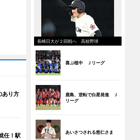
長崎日大が２回戦へ 高校野球
喜ぶ植中 Ｊリーグ
のあり方
鹿島、逆転で白星発進 Ｊ
リーグ
あいさつされる悠仁さま
に就任！駅